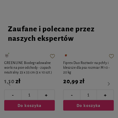
Zaufane i polecane przez
naszych ekspertów
GREENLINE Biodegradowalne
Fiprex Duo Roztwór na pchły i
worki na psie odchody - zapach
kleszcze dla psa rozmiar M 10 -
neutralny 23 x 33 cm (3 x 10 szt.)
20 kg
1,10 zł
20,99 zł
-
-
+
+
Do koszyka
Do koszyka