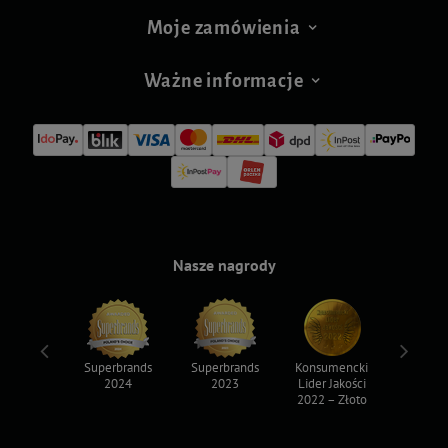
Moje zamówienia
Ważne informacje
Nasze nagrody
ksy 2022
Superbrands
Superbrands
Konsumencki
Konsum
2024
2023
Lider Jakości
Lider Ja
2022 – Złoto
2022 – S