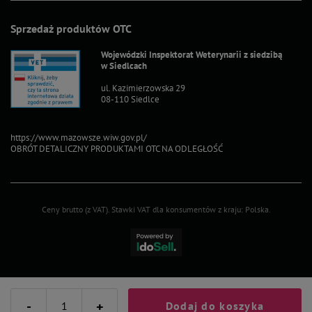
Sprzedaż produktów OTC
Wojewódzki Inspektorat Weterynarii z siedzibą
w Siedlcach
ul. Kazimierzowska 29
08-110 Siedlce
https://www.mazowsze.wiw.gov.pl/
OBRÓT DETALICZNY PRODUKTAMI OTC NA ODLEGŁOŚĆ
Ceny brutto (z VAT).
Stawki VAT dla konsumentów z kraju:
Polska
.
-
+
Dodaj do koszyka