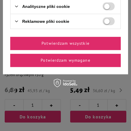
Analityczne pliki cookie
Reklamowe pliki cookie
Wybrane specjalnie dla
Ciebie i Twojego czworonoga
Potwierdzam wszystkie
Potwierdzam wymagane
Karma mokra dla psa Luger's On
Mokra karma dla psa Piper
Special Occasion jagnięcina z
Platinum Pure kaczka 150 g
ryżem brązowym 150 g
6,89 zł
5,49 zł
45,93 zł / kg
36,60 zł / kg
-
-
+
+
Do koszyka
Do koszyka