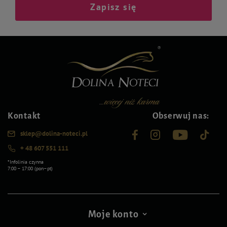
Zapisz się
Kontakt
Obserwuj nas:
sklep@dolina-noteci.pl
+ 48 607 551 111
*Infolinia czynna
7:00 – 17:00 (pon–pt)
Moje konto