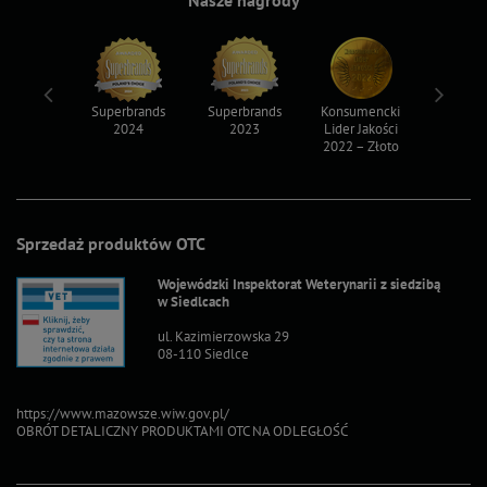
Nasze nagrody
ksy 2022
Superbrands
Superbrands
Konsumencki
Konsum
2024
2023
Lider Jakości
Lider Ja
2022 – Złoto
2022 – S
Sprzedaż produktów OTC
Wojewódzki Inspektorat Weterynarii z siedzibą
w Siedlcach
ul. Kazimierzowska 29
08-110 Siedlce
https://www.mazowsze.wiw.gov.pl/
OBRÓT DETALICZNY PRODUKTAMI OTC NA ODLEGŁOŚĆ