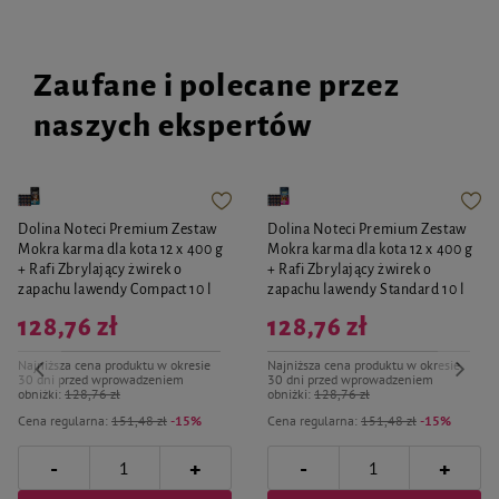
Zaufane i polecane przez
naszych ekspertów
Dolina Noteci Premium Zestaw
Dolina Noteci Premium Zestaw
Mokra karma dla kota 12 x 400 g
Mokra karma dla kota 12 x 400 g
+ Rafi Zbrylający żwirek o
+ Rafi Zbrylający żwirek o
zapachu lawendy Compact 10 l
zapachu lawendy Standard 10 l
128,76 zł
128,76 zł
Najniższa cena produktu w okresie
Najniższa cena produktu w okresie
30 dni przed wprowadzeniem
30 dni przed wprowadzeniem
obniżki:
128,76 zł
obniżki:
128,76 zł
Cena regularna:
151,48 zł
-15%
Cena regularna:
151,48 zł
-15%
-
-
+
+