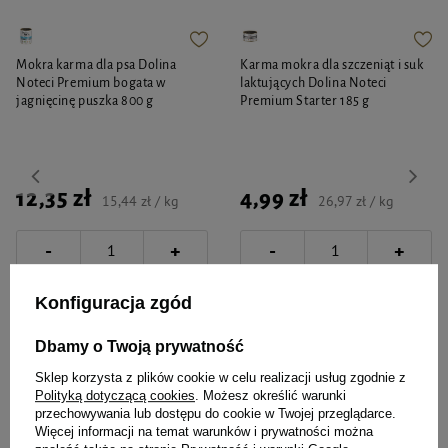
Mokra karma dla psa Dolina
Karma mokra dla szczeniąt i suk
Noteci Premium bogata w
laktujących Dolina Noteci
jagnięcinę puszka 800 g
Premium Starter 185 g
12,35 zł
4,99 zł
15,44 zł / kg
26,97 zł / kg
-
-
+
+
Do koszyka
Do koszyka
Konfiguracja zgód
Dbamy o Twoją prywatność
Sklep korzysta z plików cookie w celu realizacji usług zgodnie z
Polityką dotyczącą cookies
. Możesz określić warunki
przechowywania lub dostępu do cookie w Twojej przeglądarce.
Więcej informacji na temat warunków i prywatności można