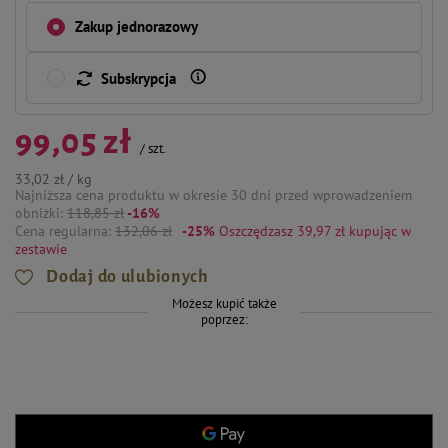
Zakup jednorazowy
Subskrypcja
99,05 zł
/
szt.
33,02 zł / kg
Najniższa cena produktu w okresie 30 dni przed wprowadzeniem
obniżki:
118,85 zł
-16%
Cena regularna:
132,06 zł
-25%
Oszczędzasz 39,97 zł
kupując w
zestawie
Dodaj do ulubionych
Możesz kupić także
poprzez: