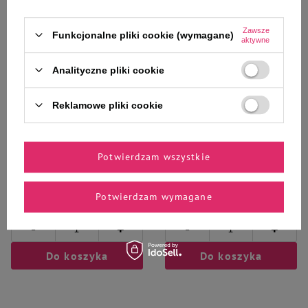
Zawsze
Funkcjonalne pliki cookie (wymagane)
aktywne
Wybrane specjalnie dla
Analityczne pliki cookie
Ciebie i Twojego czworonoga
Reklamowe pliki cookie
Sucha karma dla psa Rafi z
Sucha karma dla psa Rafi z
Potwierdzam wszystkie
królikiem worek 3 kg
królikiem 3 kg + Mokra karma
Rafi z królikiem 400 g
57,21 zł
60,32 zł
19,07 zł / kg
17,74 zł / kg
Potwierdzam wymagane
-
-
+
+
Do koszyka
Do koszyka