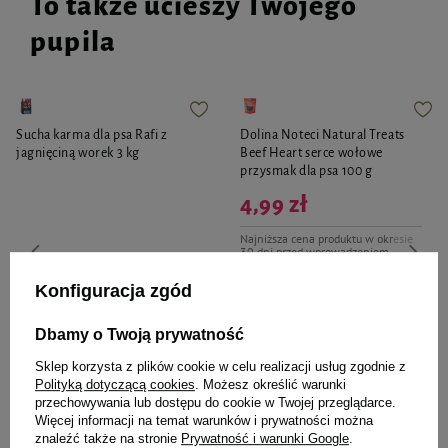
To także ucieszy Twojego
pupila
Sucha karma dla psa Rafi z
Dolina Noteci Natural Treats
jagnięciną worek 3 kg
Beef Heart serce wołowe
przysmak dla psa 100 g
4,99 zł
Najniższa cena produktu w okresie
30 dni przed wprowadzeniem
obniżki:
6,99 zł
-28%
43,56 zł
14,52 zł / kg
Cena regularna:
16,99 zł
-71%
Konfiguracja zgód
-
-
+
+
Dbamy o Twoją prywatność
Sklep korzysta z plików cookie w celu realizacji usług zgodnie z
Do koszyka
Do koszyka
Polityką dotyczącą cookies
. Możesz określić warunki
przechowywania lub dostępu do cookie w Twojej przeglądarce.
Więcej informacji na temat warunków i prywatności można
znaleźć także na stronie
Prywatność i warunki Google
.