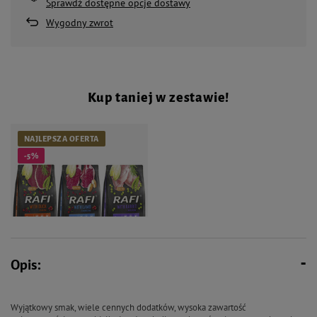
Sprawdź dostępne opcje dostawy
Wygodny zwrot
Kup taniej w zestawie!
NAJLEPSZA OFERTA
-5%
Opis:
144,09 zł
151,68 zł
Sucha karma dla psa Rafi mix
Wyjątkowy smak, wiele cennych dodatków, wysoka zawartość
smaków worek 3 x 3 kg