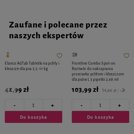
Zaufane i polecane przez
naszych ekspertów
Elanco AdTab Tabletki na pchły i
Frontline Combo Spot-on
kleszcze dla psa 5,5 -11 kg
Roztwór do nakrapiania
przeciwko pchłom i kleszczom
dla psów L 3 pipetki 2,68 ml
42,99 zł
103,99 zł
34,66 zł / szt.
-
-
+
+
Do koszyka
Do koszyka