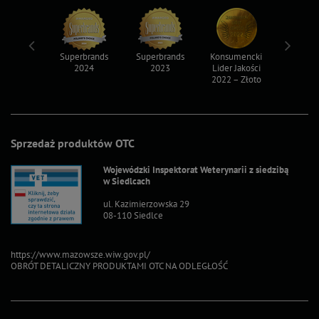
ksy 2022
Superbrands
Superbrands
Konsumencki
Konsum
2024
2023
Lider Jakości
Lider Ja
2022 – Złoto
2022 – S
Sprzedaż produktów OTC
Wojewódzki Inspektorat Weterynarii z siedzibą
w Siedlcach
ul. Kazimierzowska 29
08-110 Siedlce
https://www.mazowsze.wiw.gov.pl/
OBRÓT DETALICZNY PRODUKTAMI OTC NA ODLEGŁOŚĆ