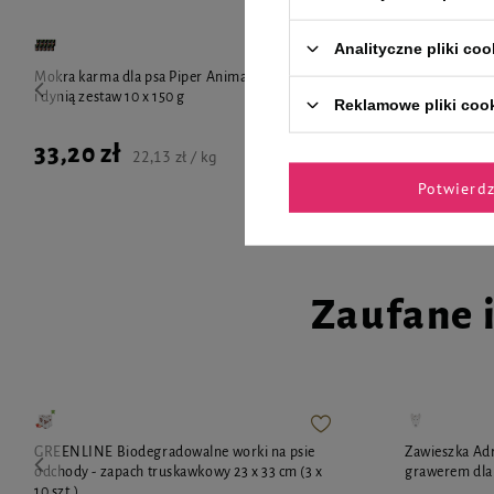
Analityczne pliki coo
Mokra karma dla psa Piper Animals z dziczyzną
Mokra Karma d
i dynią zestaw 10 x 150 g
jagnięciną i 
Reklamowe pliki coo
33,20 zł
33,20 zł
22,13 zł / kg
Potwierd
Zaufane 
GREENLINE Biodegradowalne worki na psie
Zawieszka Adr
odchody - zapach truskawkowy 23 x 33 cm (3 x
grawerem dla 
10 szt.)