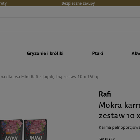
roty
Bezpieczne zakupy
Gryzonie i króliki
Ptaki
Akw
a dla psa Mini Rafi z jagnięciną zestaw 10 x 150 g
Rafi
Mokra karm
zestaw 10 x
Karma pełnoporcjowa
Smak
(5)