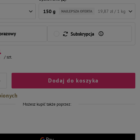
150 g
19,87 zł / 1 kg
NAJLEPSZA OFERTA
norazowy
Subskrypcja
ł
/
szt.
Dodaj do koszyka
+
bionych
Możesz kupić także poprzez: