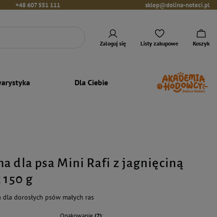
+48 607 551 111
sklep@dolina-noteci.pl
Zaloguj się
Listy zakupowe
Koszyk
arystyka
Dla Ciebie
a dla psa Mini Rafi z jagnięciną
 150 g
 dla dorosłych psów małych ras
Opakowanie
(2)