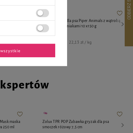
s z sercami
Mokra karma dla psa Piper Animals z wątrobą
g
wołową i ziemniakami 10 x150 g
33,20 zł
22,13 zł / kg
wszystkie
ekspertów
t Mask maska
Zolux TPR POP Zabawka gryzak dla psa
a 250 ml
smoczek różowy 7,5 cm