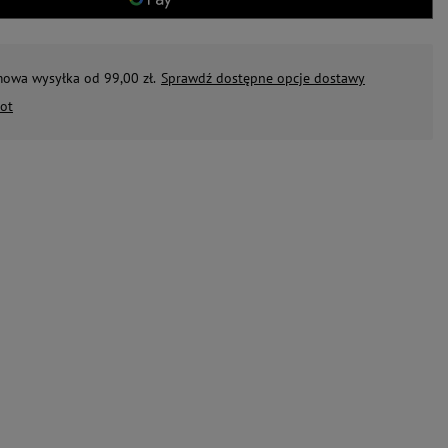
mowa wysyłka od 99,00 zł.
Sprawdź dostępne opcje dostawy
ot