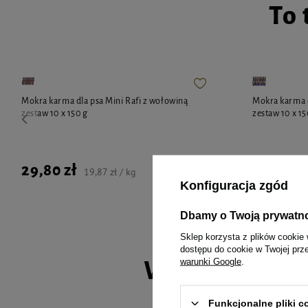
To 
Mokra karma dla psa Mini Rafi z wołowiną
Mokra karma d
zestaw 10 x 150 g
zestaw 10 x 15
29,80 zł
29,80 zł
19,87 zł / kg
Konfiguracja zgód
Dbamy o Twoją prywatn
Sklep korzysta z plików cookie 
dostępu do cookie w Twojej prz
warunki Google
.
Wybrane spec
Funkcjonalne pliki 