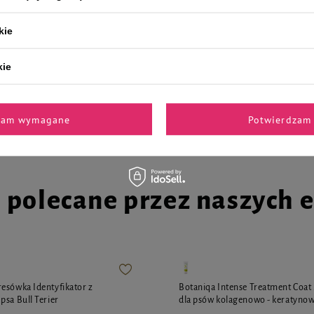
kie
la psa Piper Animals z
Mokra karma dla psa Piper Animal
marchewką zestaw 10 x 150 g
kurczaka i ryżem zestaw 10 x 150 
kie
33,20 zł
22,13 zł / kg
22,13 zł / kg
zam wymagane
Potwierdzam 
i polecane przez naszych 
esówka Identyfikator z
Botaniqa Intense Treatment Coa
psa Bull Terier
dla psów kolagenowo - keratynow