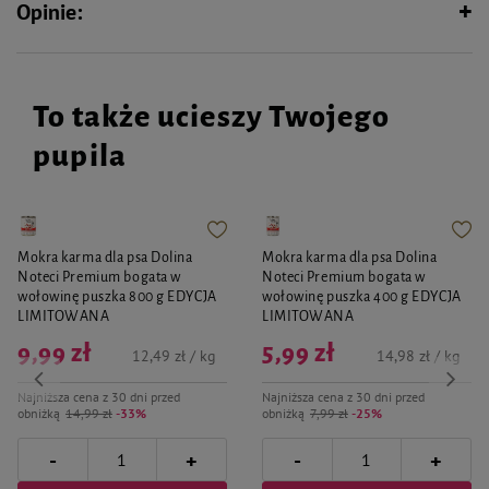
jest bezzbożowa, bezglutenowa,
Opinie:
wyprodukowana w niskiej temperaturze suszenia gwarantującej
utrzymanie wysokiej wartości odżywczej surowców z zachowaniem
bezpieczeństwa mikrobiologicznego.
To także ucieszy Twojego
pupila
Mokra karma dla psa Dolina
Mokra karma dla psa Dolina
Noteci Premium bogata w
Noteci Premium bogata w
wołowinę puszka 800 g EDYCJA
wołowinę puszka 400 g EDYCJA
LIMITOWANA
LIMITOWANA
9,99 zł
5,99 zł
12,49 zł / kg
14,98 zł / kg
Najniższa cena z 30 dni przed
Najniższa cena z 30 dni przed
obniżką
14,99 zł
-33%
obniżką
7,99 zł
-25%
-
-
+
+