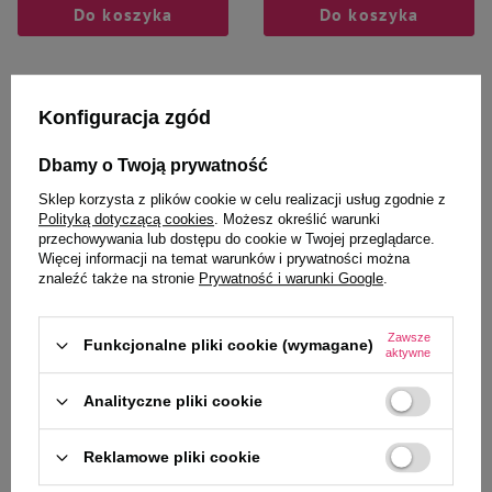
Do koszyka
Do koszyka
Konfiguracja zgód
Dbamy o Twoją prywatność
Wybrane specjalnie dla
Sklep korzysta z plików cookie w celu realizacji usług zgodnie z
Polityką dotyczącą cookies
. Możesz określić warunki
Ciebie i Twojego czworonoga
przechowywania lub dostępu do cookie w Twojej przeglądarce.
Więcej informacji na temat warunków i prywatności można
znaleźć także na stronie
Prywatność i warunki Google
.
Dolfos Dolvit Spirulina Tabletki
Dolina Noteci Superfood danie z
Zawsze
Funkcjonalne pliki cookie (wymagane)
dla psów na wzmacnianie układu
łososia karma suszona dla psa 1
aktywne
odpornościowego 90 tabletek
kg
Analityczne pliki cookie
41,99 zł
41,19 zł
41,19 zł / kg
Reklamowe pliki cookie
-
-
+
+