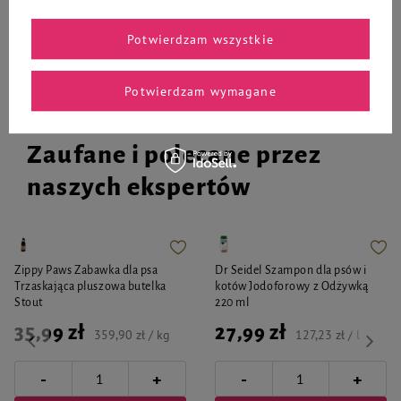
Do koszyka
Do koszyka
Potwierdzam wszystkie
Potwierdzam wymagane
Zaufane i polecane przez
naszych ekspertów
Zippy Paws Zabawka dla psa
Dr Seidel Szampon dla psów i
Trzaskająca pluszowa butelka
kotów Jodoforowy z Odżywką
Stout
220 ml
35,99 zł
27,99 zł
359,90 zł / kg
127,23 zł / l
-
-
+
+