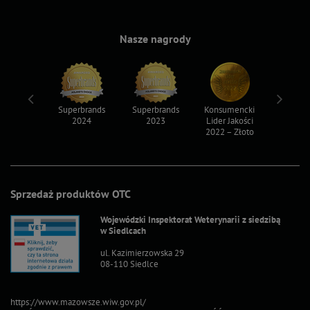
Nasze nagrody
ksy 2022
Superbrands
Superbrands
Konsumencki
Konsum
2024
2023
Lider Jakości
Lider Ja
2022 – Złoto
2022 – S
Sprzedaż produktów OTC
Wojewódzki Inspektorat Weterynarii z siedzibą
w Siedlcach
ul. Kazimierzowska 29
08-110 Siedlce
https://www.mazowsze.wiw.gov.pl/