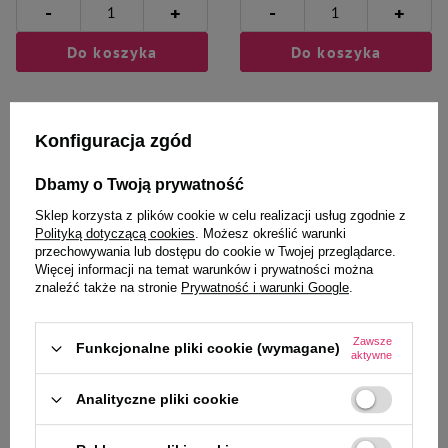
-
-
+
+
Do koszyka
Do koszyka
Konfiguracja zgód
Dbamy o Twoją prywatność
Wybrane specjalnie dla
Sklep korzysta z plików cookie w celu realizacji usług zgodnie z
Polityką dotyczącą cookies
. Możesz określić warunki
Ciebie i Twojego czworonoga
przechowywania lub dostępu do cookie w Twojej przeglądarce.
Więcej informacji na temat warunków i prywatności można
znaleźć także na stronie
Prywatność i warunki Google
.
Trixie Muzzle Flex kaganiec
Trixie Muzzle Flex kaganiec dla
Zawsze
Funkcjonalne pliki cookie (wymagane)
aktywne
silikonowy czarny XL
psa silikonowy czarny L–XL
Analityczne pliki cookie
83,50 zł
74,90 zł