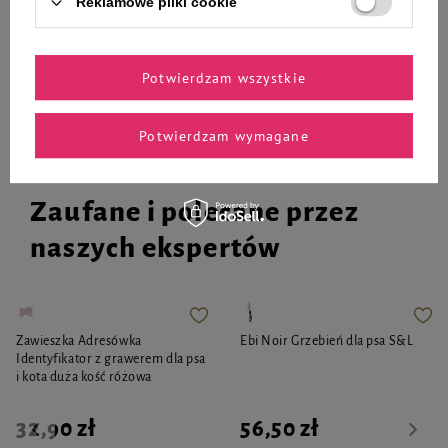
Reklamowe pliki cookie
-
-
+
+
Do koszyka
Do koszyka
Potwierdzam wszystkie
Potwierdzam wymagane
Zaufane i polecane przez
naszych ekspertów
Zawieszka Adresówka
Ebi Noir Grzebień dla psa S&L
Identyfikator z grawerem dla psa
i kota duża kość różowa
32,90 zł
56,50 zł