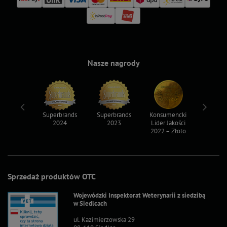
Nasze nagrody
ksy 2022
Superbrands
Superbrands
Konsumencki
Konsum
2024
2023
Lider Jakości
Lider Ja
2022 – Złoto
2022 – S
Sprzedaż produktów OTC
Wojewódzki Inspektorat Weterynarii z siedzibą
w Siedlcach
ul. Kazimierzowska 29