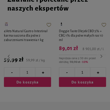
naszych ekspertów
4Vets Natural Gastro Intestinal
Doggie Taste Olejek CBD 5% +
karma suszona dla psów z
CBG 1% dla psów małych ras 10
zaburzeniami trawienia 1 kg
ml
89,01 zł
8 901,00 zł / l
Najniższa cena z 30 dni przed
59,99 zł
59,99 zł / kg
obniżką
98,90 zł
-10%
-
-
+
+
Do koszyka
Do koszyka