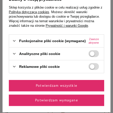
Sklep korzysta z plików cookie w celu realizacji usług zgodnie z
9,99 zł
Polityką dotyczącą cookies
. Możesz określić warunki
12,49 zł / kg
przechowywania lub dostępu do cookie w Twojej przeglądarce.
Więcej informacji na temat warunków i prywatności można
Najniższa cena z 30 dni przed
82,99 zł
34,58 zł / kg
znaleźć także na stronie
Prywatność i warunki Google
.
obniżką
14,99 zł
-33%
-
-
+
+
Zawsze
Funkcjonalne pliki cookie (wymagane)
aktywne
Do koszyka
Do koszyka
Analityczne pliki cookie
Reklamowe pliki cookie
Wybrane specjalnie dla
Potwierdzam wszystkie
Ciebie i Twojego czworonoga
Potwierdzam wymagane