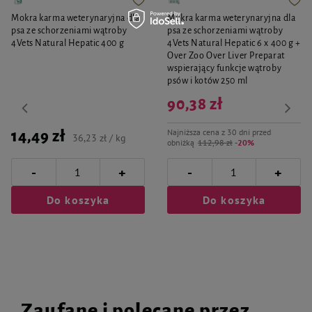
Mokra karma weterynaryjna dla
Mokra karma weterynaryjna dla
psa ze schorzeniami wątroby
psa ze schorzeniami wątroby
4Vets Natural Hepatic 400 g
4Vets Natural Hepatic 6 x 400 g +
Over Zoo Over Liver Preparat
wspierający funkcje wątroby
psów i kotów 250 ml
90,38 zł
Najniższa cena z 30 dni przed
14,49 zł
36,23 zł / kg
obniżką
112,98 zł
-20%
-
-
+
+
Do koszyka
Do koszyka
Zaufane i polecane przez