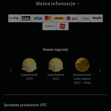
Ważne informacje
Nasze nagrody
ksy 2022
Superbrands
Superbrands
Konsumencki
Konsum
2024
2023
Lider Jakości
Lider Ja
2022 – Złoto
2022 – S
Sprzedaż produktów OTC