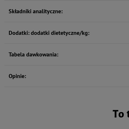
na stan skóry i selenu - chroniącego przed stresem oksydacyjnym, a także wita
Składniki analityczne:
Mokra karma z sarną i wołowiną to:
Dodatki: dodatki dietetyczne/kg:
80% mięsa i produktów pochodzenia zwierzęcego,
Tabela dawkowania:
gatunki mięsa o wyjątkowych właściwościach,
wysokiej jakości białko o strawności na poziomie 90-95%,
Opinie:
receptura oparta na nieprzetworzonych surowcach,
gotowy produkt przetworzony w minimalnym stopniu, niezbędnym do z
mikrobiologicznego i trwałości,
składniki mineralne i witaminy w najlepiej przyswajalnej postaci,
To 
cenne naturalne dodatki dietetyczne i funkcjonalne:
drożdże piwne zawierające prebiotyki: mannanooligosacharydy i β-gluka