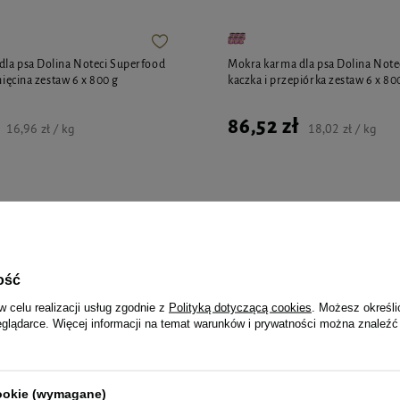
ralnych i witamin,
tawy i skórę,
la psa Dolina Noteci Superfood
Mokra karma dla psa Dolina Note
idłowemu działaniu przewodu
gnięcina zestaw 6 x 800 g
kaczka i przepiórka zestaw 6 x 80
86,52 zł
16,96 zł / kg
18,02 zł / kg
jalnie dla Ciebie i Twoje
ość
w celu realizacji usług zgodnie z
Polityką dotyczącą cookies
. Możesz określi
eglądarce. Więcej informacji na temat warunków i prywatności można znaleźć
la psa Dolina Noteci Superfood
Mokra karma dla psa Dolina Note
ina puszka 800 g
cielęcina i jagnięcina 800 g
cookie (wymagane)