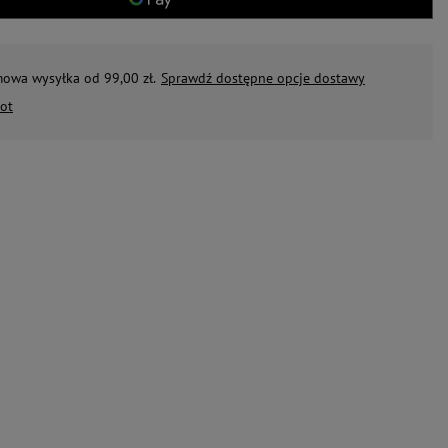
mowa wysyłka od 99,00 zł.
Sprawdź dostępne opcje dostawy
ot