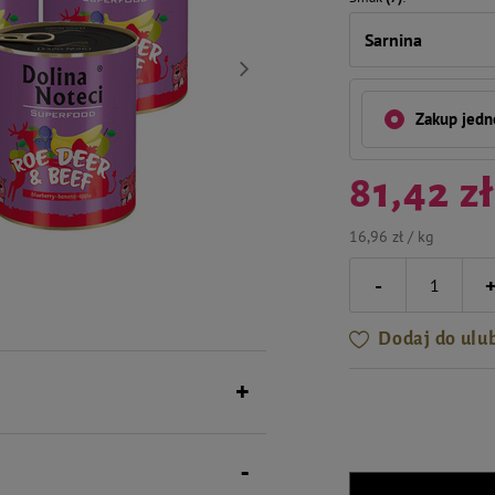
Sarnina
Zakup jed
81,42 zł
16,96 zł / kg
-
Dodaj do ulu