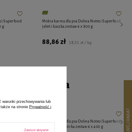
ci Superfood
Mokra karma dla psa Dolina Noteci Superfood
0 g
jeleń i kaczka zestaw 6 x 800 g
88,86 zł
18,51 zł / kg
go czworonoga
ć warunki przechowywania lub
 także na stronie
Prywatność i
ci Superfood
Mokra karma dla psa Dolina Noteci Superfood
kaczka i przepiórka zestaw 6 x 400 g
Zawsze aktywne