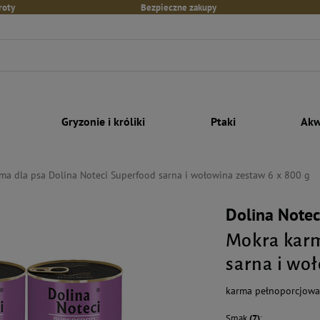
roty
Bezpieczne zakupy
Gryzonie i króliki
Ptaki
Akw
ma dla psa Dolina Noteci Superfood sarna i wołowina zestaw 6 x 800 g
Dolina Notec
Mokra karm
sarna i wo
karma pełnoporcjowa 
Smak
(7)