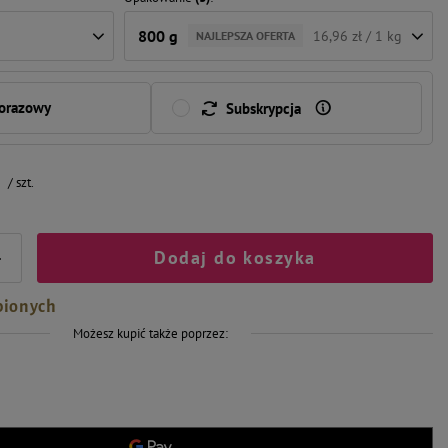
800 g
16,96 zł / 1 kg
NAJLEPSZA OFERTA
norazowy
Subskrypcja
/
szt.
Dodaj do koszyka
+
bionych
Możesz kupić także poprzez: