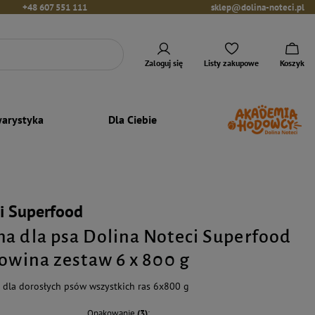
+48 607 551 111
sklep@dolina-noteci.pl
Zaloguj się
Listy zakupowe
Koszyk
arystyka
Dla Ciebie
i Superfood
a dla psa Dolina Noteci Superfood
łowina zestaw 6 x 800 g
dla dorosłych psów wszystkich ras 6x800 g
Opakowanie
(3)