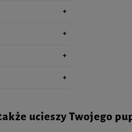
min z grupy B oraz A i E.
apewnienia mu bezpieczeństwa
także ucieszy Twojego pu
ny – wspierające odporność,