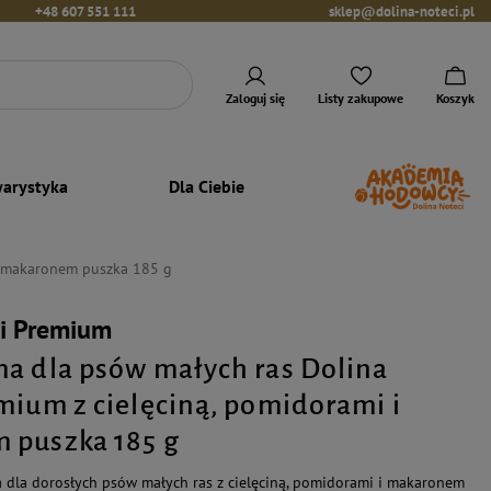
+48 607 551 111
sklep@dolina-noteci.pl
Zaloguj się
Listy zakupowe
Koszyk
arystyka
Dla Ciebie
i makaronem puszka 185 g
ci Premium
a dla psów małych ras Dolina
mium z cielęciną, pomidorami i
 puszka 185 g
dla dorosłych psów małych ras z cielęciną, pomidorami i makaronem