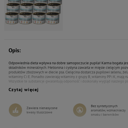
70,44 zł
74,04 zł
Opis:
Mokra karma dla psów małych ras
Dolina Noteci Premium z cielęciną,
Odpowiednia dieta wpływa na dobre samopoczucie pupila! Karma bogata je
pomidorami i makaronem zestaw
składników mineralnych. Metionina i cystyna zawarta w mięsie cielęcym poz
12 x 185 g
produktów zbożowych w diecie psa. Cielęcina dostarcza pupilowi selenu, żel
witaminy C i E. Ponadto zawierają witaminy z grupy B, witaminy PP i K, mają 
Wszystkie te substancje gwarantują odporność i doskonały wygląd naszego ps
Czytaj więcej
Bez syntetycznych
Zawiera nienasycone
aromatów, wzmacniaczy
kwasy tłuszczowe
smaku i barwników