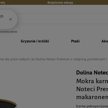
roty
Bezpieczne zakupy
Gryzonie i króliki
Ptaki
Akw
ma dla psów małych ras Dolina Noteci Premium z cielęciną, pomidorami 
Dolina Note
Mokra karm
Noteci Pre
makaronem
Karma pełnoporcjowa 