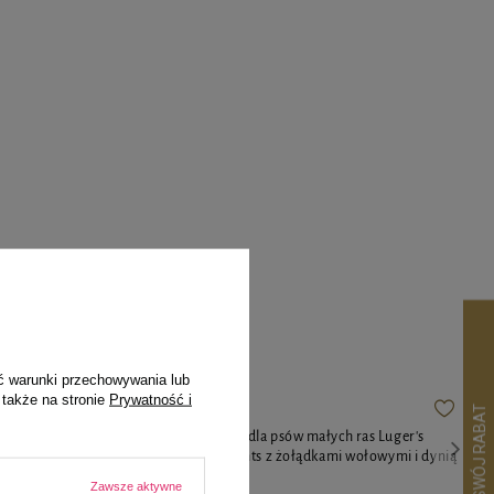
pila
ć warunki przechowywania lub
 także na stronie
Prywatność i
 Dolina
Karma mokra dla psów małych ras Luger's
lka i ryżem
Little's Moments z żołądkami wołowymi i dynią
185 g
Zawsze aktywne