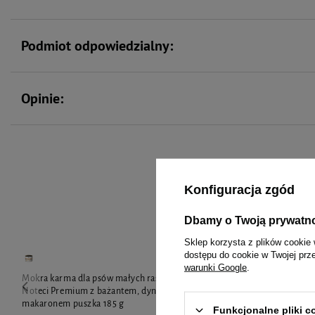
Podmiot odpowiedzialny:
Opinie:
To 
Konfiguracja zgód
Dbamy o Twoją prywatn
Sklep korzysta z plików cookie 
dostępu do cookie w Twojej prz
warunki Google
.
Mokra karma dla psów małych ras Dolina
Mokra karma d
Noteci Premium z bażantem, dynią i
Noteci Premiu
makaronem puszka 185 g
jabłkiem pusz
Funkcjonalne pliki 