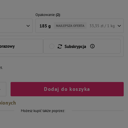
Opakowanie
(2)
185 g
33,35 zł / 1 kg
NAJLEPSZA OFERTA
norazowy
Subskrypcja
zt.
Dodaj do koszyka
+
bionych
Możesz kupić także poprzez: