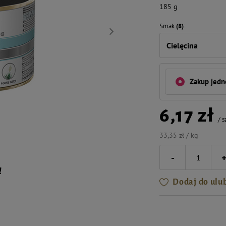
185 g
Smak
(8)
Cielęcina
Zakup jed
6,17 zł
/
s
33,35 zł / kg
-
!
Dodaj do ulu