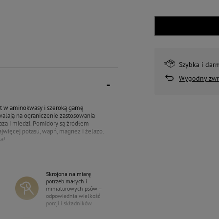
Szybka i dar
Wygodny zwr
st w aminokwasy i szeroką gamę
walają na ograniczenie zastosowania
aza i miedzi. Pomidory są źródłem
najwięcej potasu, wapń, magnez i żelazo.
a!
Skrojona na miarę
potrzeb małych i
miniaturowych psów –
odpowiednia wielkość
porcji i składników