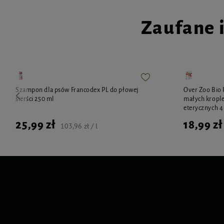
Zaufane 
Szampon dla psów Francodex PL do płowej
Over Zoo Bio 
sierści 250 ml
małych krople
eterycznych 4 
25,99 zł
18,99 zł
103,96 zł / l