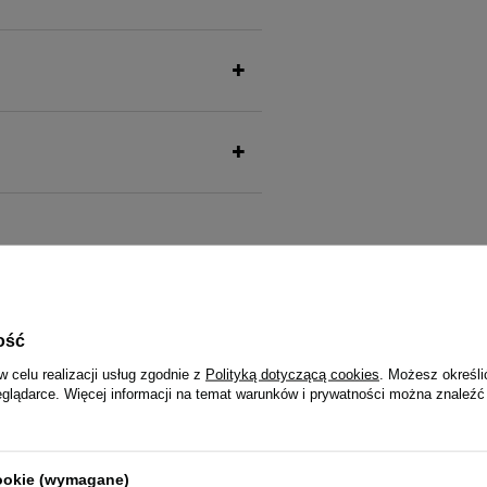
także ucieszy Twojego pu
ość
w celu realizacji usług zgodnie z
Polityką dotyczącą cookies
. Możesz określi
eglądarce. Więcej informacji na temat warunków i prywatności można znaleźć
la psów małych ras Dolina
Mokra karma dla psów małych ras
m z gęsią, ziemniakami i
Noteci Premium z królikiem, faso
ka 185 g
brązowym puszka 185 g
cookie (wymagane)