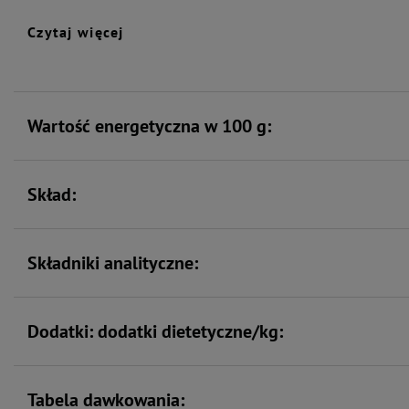
Wspiera florę bakteryjną
Wspiera odporność
jelit
Czytaj więcej
Wspiera kości i stawy
Wartość energetyczna w 100 g:
Skład:
Składniki analityczne:
Dodatki: dodatki dietetyczne/kg:
Tabela dawkowania: