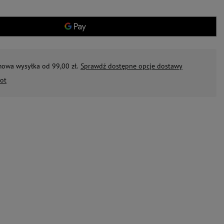
mowa wysyłka od 99,00 zł.
Sprawdź dostępne opcje dostawy
ot