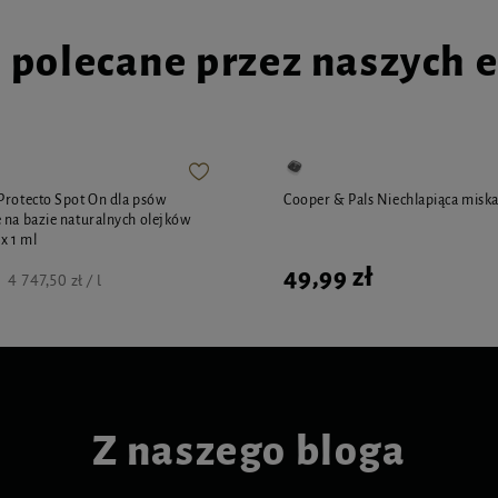
i polecane przez naszych 
Protecto Spot On dla psów
Cooper & Pals Niechlapiąca miska 
 na bazie naturalnych olejków
x 1 ml
49,99 zł
4 747,50 zł / l
Z naszego bloga