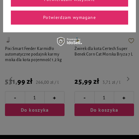
Zaufane i polecane przez
Potwierdzam wymagane
naszych ekspertów
Pixi Smart Feeder Karmidło
Żwirek dla kota Certech Super
automatyczne podajnik karmy
Benek Corn Cat Morska Bryza 7 L
miska dla kota pojemność 1,2 kg
531,99 zł
25,99 zł
266,00 zł / l
3,71 zł / l
-
-
+
+
Do koszyka
Do koszyka