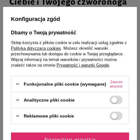
Ciebie i Twojego czworonoga
Konfiguracja zgód
Karma mokra dla kota Luger's
Karma mokra dla kotów Super
Dbamy o Twoją prywatność
Daily Pleasures mix 12 x 185 g
Rafi Cat z przepiórką i wątróbką
z królika zestaw 12 x 185 g
Sklep korzysta z plików cookie w celu realizacji usług zgodnie z
61,97 zł
27,91 zł / kg
Polityką dotyczącą cookies
. Możesz określić warunki
przechowywania lub dostępu do cookie w Twojej przeglądarce.
Najniższa cena produktu w okresie
Więcej informacji na temat warunków i prywatności można
30 dni przed wprowadzeniem
znaleźć także na stronie
Prywatność i warunki Google
.
obniżki:
61,97 zł
45,12 zł
20,32 zł / kg
Cena regularna:
68,85 zł
-10%
Zawsze
Funkcjonalne pliki cookie (wymagane)
-
-
+
+
aktywne
Do koszyka
Do koszyka
Analityczne pliki cookie
Reklamowe pliki cookie
Potwierdzam wszystkie