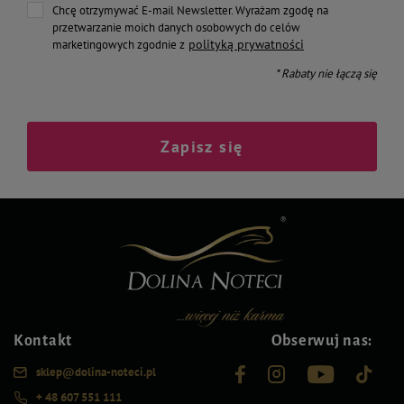
Chcę otrzymywać E-mail Newsletter. Wyrażam zgodę na
przetwarzanie moich danych osobowych do celów
polityką prywatności
marketingowych zgodnie z
* Rabaty nie łączą się
Zapisz się
Kontakt
Obserwuj nas:
sklep@dolina-noteci.pl
+ 48 607 551 111