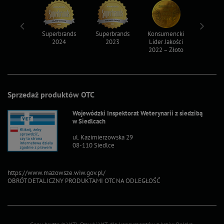
ksy 2022
Superbrands
Superbrands
Konsumencki
Konsum
2024
2023
Lider Jakości
Lider Ja
2022 – Złoto
2022 – S
Sprzedaż produktów OTC
Wojewódzki Inspektorat Weterynarii z siedzibą
w Siedlcach
ul. Kazimierzowska 29
08-110 Siedlce
https://www.mazowsze.wiw.gov.pl/
OBRÓT DETALICZNY PRODUKTAMI OTC NA ODLEGŁOŚĆ