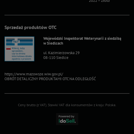
2022 – Złoto
2022 – S
Sprzedaż produktów OTC
Wojewódzki Inspektorat Weterynarii z siedzibą
w Siedlcach
ul. Kazimierzowska 29
08-110 Siedlce
https://www.mazowsze.wiw.gov.pl/
OBRÓT DETALICZNY PRODUKTAMI OTC NA ODLEGŁOŚĆ
Ceny brutto (z VAT).
Stawki VAT dla konsumentów z kraju:
Polska
.