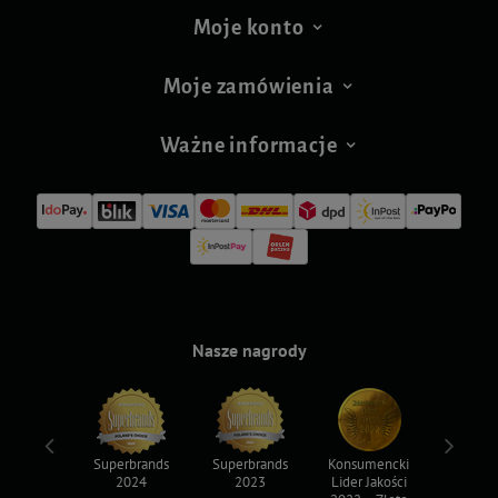
Moje konto
Moje zamówienia
Ważne informacje
Nasze nagrody
ksy 2022
Superbrands
Superbrands
Konsumencki
Konsum
2024
2023
Lider Jakości
Lider Ja