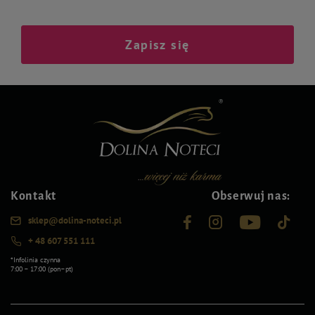
Zapisz się
Kontakt
Obserwuj nas:
sklep@dolina-noteci.pl
+ 48 607 551 111
*Infolinia czynna
7:00 – 17:00 (pon–pt)