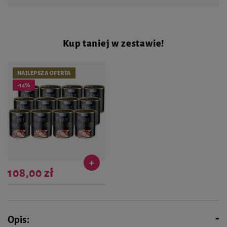
Kup taniej w zestawie!
NAJLEPSZA OFERTA
-14%
108,00 zł
Najniższa cena produktu w okresie 30
dni przed wprowadzeniem obniżki:
120,00 zł
-10%
Cena regularna:
125,88 zł
-10%
Opis: