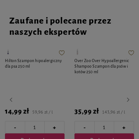
Zaufane i polecane przez
naszych ekspertów
Hilton Szampon hipoalergiczny
Over Zoo Over Hypoallergenic
dla psa 250 ml
Shampoo Szampon dla psów i
kotów 250 ml
14,99 zł
35,99 zł
59,96 zł / l
143,96 zł / l
-
-
+
+