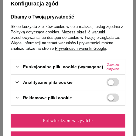
Konfiguracja zgód
pupila
Dbamy o Twoją prywatność
Sklep korzysta z plików cookie w celu realizacji usług zgodnie z
Polityką dotyczącą cookies
. Możesz określić warunki
Mokra Karma dla psa Piper
Mokra Karma dla psa Piper
przechowywania lub dostępu do cookie w Twojej przeglądarce.
Animals z jagnięciną i
Animals z indykiem i brokułem
Więcej informacji na temat warunków i prywatności można
marchewką 800 g
800 g
znaleźć także na stronie
Prywatność i warunki Google
.
Zawsze
Funkcjonalne pliki cookie (wymagane)
aktywne
10,49 zł
10,49 zł
13,11 zł / kg
13,11 zł / kg
Analityczne pliki cookie
-
-
+
+
Reklamowe pliki cookie
Do koszyka
Do koszyka
Potwierdzam wszystkie