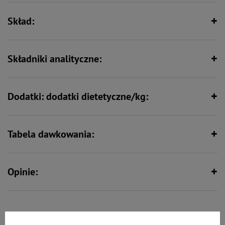
Skład:
Składniki analityczne:
Dodatki: dodatki dietetyczne/kg:
Tabela dawkowania:
Opinie:
To także ucieszy Twojego