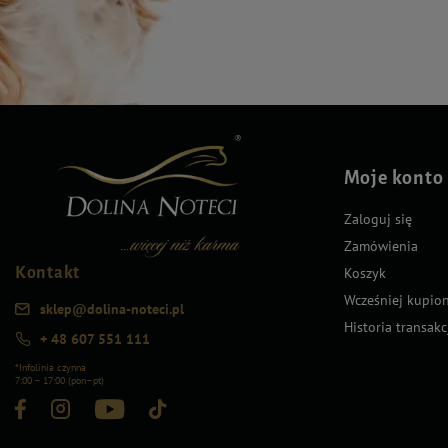
Moje konto
Zaloguj się
Zamówienia
Kontakt
Koszyk
Wcześniej kupio
sklep@dolina-noteci.pl
Historia transakc
+ 48 607 551 111
*Infolinia czynna
7:00 – 17:00 (pon–pt)