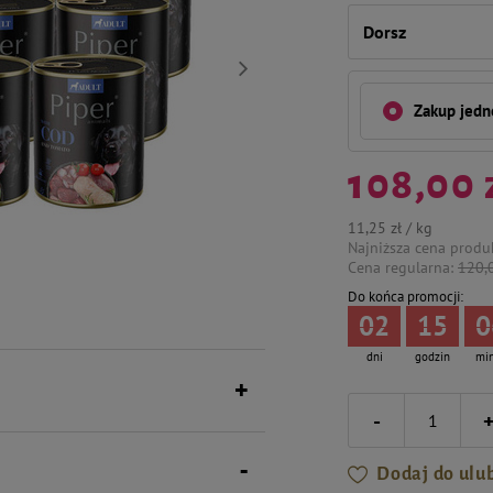
Dorsz
Zakup jed
108,00 
11,25 zł / kg
Najniższa cena produ
Cena regularna:
120,0
Do końca promocji:
02
15
0
dni
godzin
mi
-
Dodaj do ulu