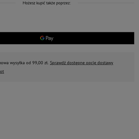
Możesz kupić także poprzez:
mowa wysyłka od 99,00 zł.
Sprawdź dostępne opcje dostawy
ot