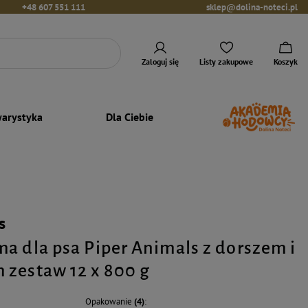
+48 607 551 111
sklep@dolina-noteci.pl
Zaloguj się
Listy zakupowe
Koszyk
arystyka
Dla Ciebie
s
a dla psa Piper Animals z dorszem i
zestaw 12 x 800 g
Opakowanie
(4)