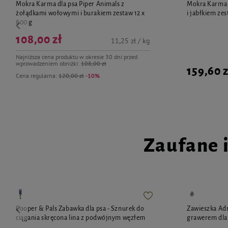
Mokra Karma dla psa Piper Animals z
Mokra Karma d
żołądkami wołowymi i burakiem zestaw 12 x
i jabłkiem zes
800 g
108,00 zł
11,25 zł / kg
Najniższa cena produktu w okresie 30 dni przed
wprowadzeniem obniżki:
108,00 zł
159,60 z
Cena regularna:
120,00 zł
-10%
Zaufane 
Cooper & Pals Zabawka dla psa - Sznurek do
Zawieszka Adr
ciągania skręcona lina z podwójnym węzłem
grawerem dla 