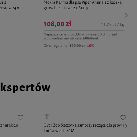
ls z
Mokra Karma dla psa Piper Animals z kaczką i
zestaw 24 x
gruszką zestaw 12 x 800 g
108,00 zł
11,25 zł / kg
Najniższa cena produktu w okresie 30 dni przed
wprowadzeniem obniżki:
108,00 zł
Cena regularna:
120,00 zł
-10%
ekspertów
Sznurek do
Over Zoo Szczotka samoczyszcząca dla psów i
kotów wielkość M