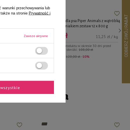
ć warunki przechowywania lub
 także na stronie
Prywatność i
 Heart serce
Mokra Karma dla psa Piper Animals z wątróbką
wołową i ziemniakiem zestaw 12 x 800 g
108,00 zł
11,25 zł / kg
Zawsze aktywne
dni przed
Najniższa cena produktu w okresie 30 dni przed
%
wprowadzeniem obniżki:
108,00 zł
Cena regularna:
120,00 zł
-10%
wszystkie
go czworonoga