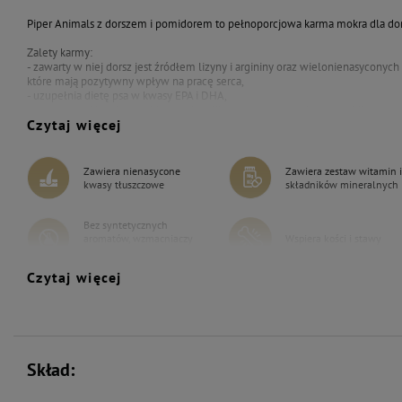
Piper Animals z dorszem i pomidorem to pełnoporcjowa karma mokra dla dor
Zalety karmy:
- zawarty w niej dorsz jest źródłem lizyny i argininy oraz wielonienasyconyc
które mają pozytywny wpływ na pracę serca,
- uzupełnia dietę psa w kwasy EPA i DHA,
- zawarty w składzie pomidor zawiera likopen, wspomagający prawidłową pracę
Czytaj więcej
wpływa na witalność komórek,
- ma odpowiednio skomponowany skład, co wpływa na zwiększenie wchłania
zachowaniu prawidłowego tempa funkcji trawiennych,
- nie zawiera syntetycznych aromatów, wzmacniaczy smaku ani barwników.
Zawiera nienasycone
Zawiera zestaw witamin i
kwasy tłuszczowe
składników mineralnych
Bez syntetycznych
aromatów, wzmacniaczy
Wspiera kości i stawy
smaku i barwników
Czytaj więcej
Skład: