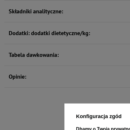
Składniki analityczne:
Dodatki: dodatki dietetyczne/kg:
Tabela dawkowania:
Opinie:
To 
Konfiguracja zgód
Dbamy o Twoją prywatn