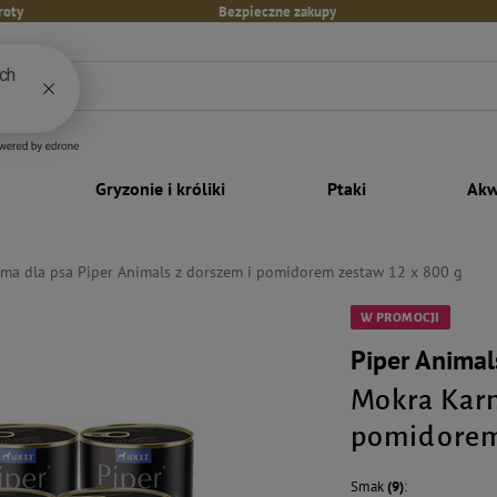
roty
Bezpieczne zakupy
Gryzonie i króliki
Ptaki
Akw
ma dla psa Piper Animals z dorszem i pomidorem zestaw 12 x 800 g
W PROMOCJI
Piper Animal
Mokra Karm
pomidorem 
Smak
(9)