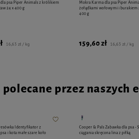
la psa Piper Animals z królikiem
Mokra Karma dla psa Piper Anima
taw 24 x 400 g
żołądkami wołowymi i burakiem 
400 g
ł
159,60 zł
16,63 zł / kg
16,63 zł / kg
i polecane przez naszych 
esówka Identyfikator z
Cooper & Pals Zabawka dla psa - 
psa i kota małe szare koło
ciągania skręcona lina z piłką