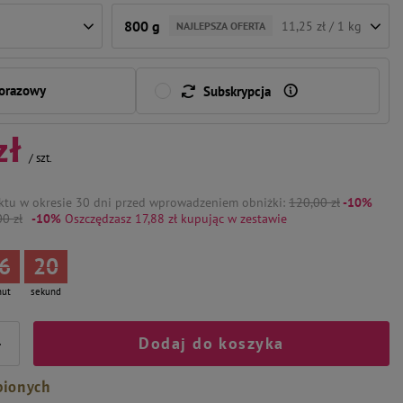
800 g
11,25 zł / 1 kg
NAJLEPSZA OFERTA
norazowy
Subskrypcja
zł
/
szt.
ktu w okresie 30 dni przed wprowadzeniem obniżki:
120,00 zł
-10%
0 zł
-10%
Oszczędzasz 17,88 zł
kupując w zestawie
6
19
nut
sekund
Dodaj do koszyka
+
bionych