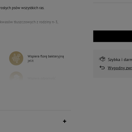
osłych psów wszystkich ras.
h kwasów tłuszczowych z rodziny n-3,
 serca oraz regulację ciśnienia krwi i
nia składników odżywczych przy
Wspiera florę bakteryjną
Szybka i dar
jelit
Wygodny zwr
Wspiera odporność