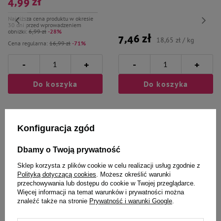
4,99 zł
Najniższa cena produktu w okresie
30 dni przed wprowadzeniem
obniżki:
6,99 zł
-28%
7,46 zł
18,65 zł / kg
Cena regularna:
16,99 zł
-71%
-
-
+
+
Do koszyka
Do koszyka
Konfiguracja zgód
Dbamy o Twoją prywatność
Wybrane specjalnie dla
Sklep korzysta z plików cookie w celu realizacji usług zgodnie z
Polityką dotyczącą cookies
. Możesz określić warunki
Ciebie i Twojego czworonoga
przechowywania lub dostępu do cookie w Twojej przeglądarce.
Więcej informacji na temat warunków i prywatności można
znaleźć także na stronie
Prywatność i warunki Google
.