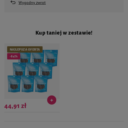
Wygodny zwrot
Kup taniej w zestawie!
NAJLEPSZA OFERTA
-84%
44,91 zł
Najniższa cena produktu w okresie 30
dni przed wprowadzeniem obniżki:
44,91 zł