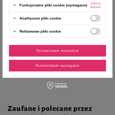
Over Horse Overs Apple
Pokarm dla ptaków Vitapol
Zawsze
Funkcjonalne pliki cookie (wymagane)
aktywne
przysmak dla konia 1 kg
Smakers Truskawkowy 2szt
papuga falista
Analityczne pliki cookie
Reklamowe pliki cookie
31,03 zł
7,99 zł
31,03 zł / kg
88,78 zł / kg
Potwierdzam wszystkie
-
-
+
+
Potwierdzam wymagane
Do koszyka
Do koszyka
Zaufane i polecane przez