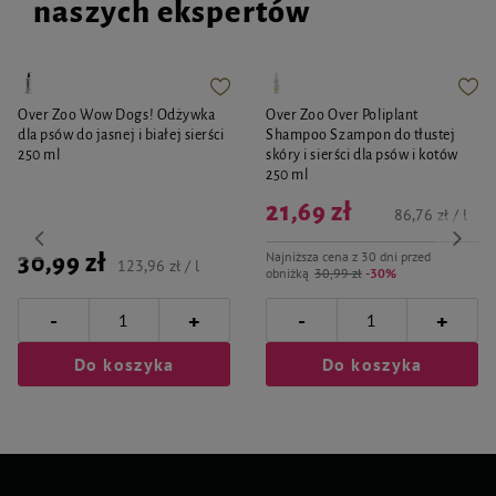
naszych ekspertów
Over Zoo Wow Dogs! Odżywka
Over Zoo Over Poliplant
dla psów do jasnej i białej sierści
Shampoo Szampon do tłustej
250 ml
skóry i sierści dla psów i kotów
250 ml
21,69 zł
86,76 zł / l
Najniższa cena z 30 dni przed
30,99 zł
123,96 zł / l
obniżką
30,99 zł
-30%
-
-
+
+
Do koszyka
Do koszyka