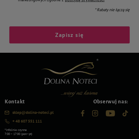
* Rabaty nie łączą się
Zapisz się
Kontakt
Obserwuj nas:
sklep@dolina-noteci.pl
+ 48 607 551 111
*Infolinia czynna
7:00 – 17:00 (pon–pt)