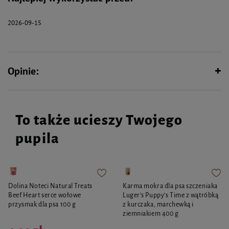
Wspiera florę bakteryjną jelit
2026-09-15
Opinie:
To także ucieszy Twojego
pupila
Dolina Noteci Natural Treats
Karma mokra dla psa szczeniaka
Beef Heart serce wołowe
Luger's Puppy's Time z wątróbką
przysmak dla psa 100 g
z kurczaka, marchewką i
ziemniakiem 400 g