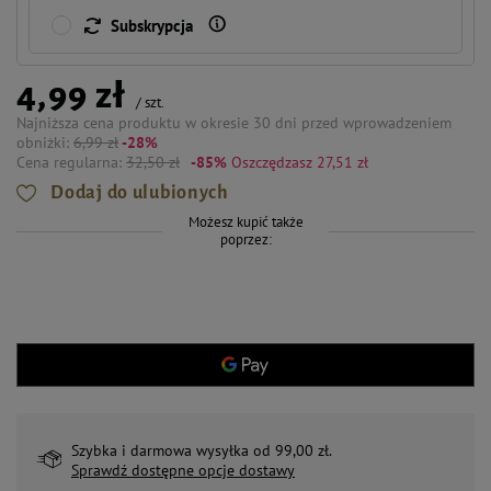
Subskrypcja
4,99 zł
/
szt.
Najniższa cena produktu w okresie 30 dni przed wprowadzeniem
obniżki:
6,99 zł
-28%
Cena regularna:
32,50 zł
-85%
Oszczędzasz 27,51 zł
Dodaj do ulubionych
Możesz kupić także
poprzez:
Szybka i darmowa wysyłka od 99,00 zł.
Sprawdź dostępne opcje dostawy