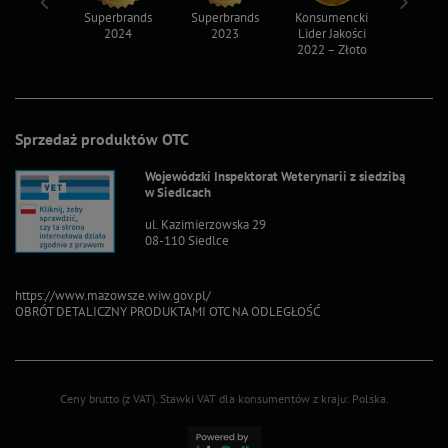
ksy 2022
Superbrands
Superbrands
Konsumencki
Konsum
2024
2023
Lider Jakości
Lider Ja
2022 – Złoto
2022 – S
Sprzedaż produktów OTC
Wojewódzki Inspektorat Weterynarii z siedzibą
w Siedlcach
ul. Kazimierzowska 29
08-110 Siedlce
https://www.mazowsze.wiw.gov.pl/
OBRÓT DETALICZNY PRODUKTAMI OTC NA ODLEGŁOŚĆ
Ceny brutto (z VAT).
Stawki VAT dla konsumentów z kraju:
Polska
.