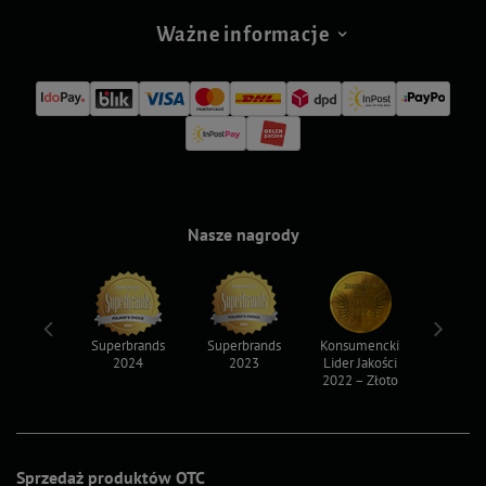
Ważne informacje
Nasze nagrody
ksy 2022
Superbrands
Superbrands
Konsumencki
Konsum
2024
2023
Lider Jakości
Lider Ja
2022 – Złoto
2022 – S
Sprzedaż produktów OTC