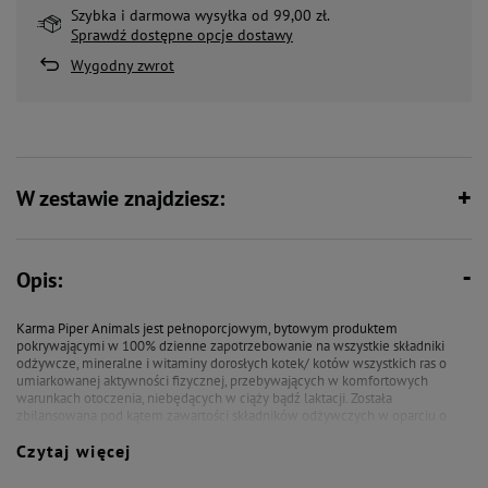
Szybka i darmowa wysyłka od 99,00 zł.
Sprawdź dostępne opcje dostawy
Wygodny zwrot
W zestawie znajdziesz:
Opis:
Karma Piper Animals jest pełnoporcjowym, bytowym produktem
pokrywającymi w 100% dzienne zapotrzebowanie na wszystkie składniki
odżywcze, mineralne i witaminy dorosłych kotek/ kotów wszystkich ras o
umiarkowanej aktywności fizycznej, przebywających w komfortowych
warunkach otoczenia, niebędących w ciąży bądź laktacji. Została
zbilansowana pod kątem zawartości składników odżywczych w oparciu o
nowoczesne normy żywieniowe i zalecenia prawidłowego żywienia.
Czytaj więcej
Zapewnia prawidłowe utrzymanie mineralizacji kości i zębów oraz
prawidłowy przebieg wszystkich procesów metabolicznych. Szczególnie
cenna jest obecność wysokiej zawartości kwasów EPA i DHA – kwasów