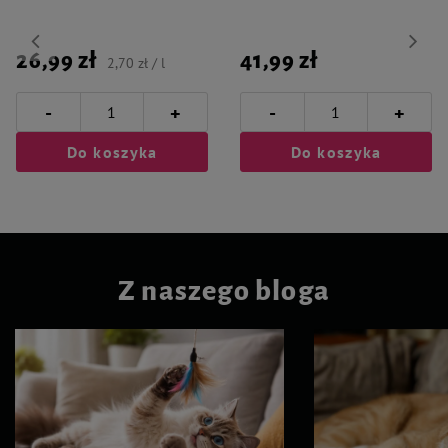
26,99 zł
41,99 zł
2,70 zł / l
-
-
+
+
Do koszyka
Do koszyka
Z naszego bloga