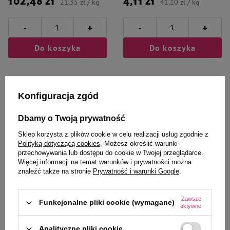
102,48 zł
4,11 zł
21,35 zł / kg
41,10 zł / kg
-
-
+
+
Do koszyka
Do koszyka
Konfiguracja zgód
Dbamy o Twoją prywatność
Wybrane specjalnie dla
Sklep korzysta z plików cookie w celu realizacji usług zgodnie z
Polityką dotyczącą cookies
. Możesz określić warunki
Ciebie i Twojego czworonoga
przechowywania lub dostępu do cookie w Twojej przeglądarce.
Więcej informacji na temat warunków i prywatności można
znaleźć także na stronie
Prywatność i warunki Google
.
Karma mokra dla kotów Super
Karma sucha dla kota Piper
Zawsze
Funkcjonalne pliki cookie (wymagane)
Rafi Cat z przepiórką i wątróbką
Animals ze świeżym indykiem 3
aktywne
z królika zestaw 12 x 400 g
kg
Analityczne pliki cookie