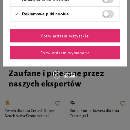
76,32 zł
59,99 zł
15,90 zł / kg
20,00 zł / kg
Reklamowe pliki cookie
-
-
+
+
Do koszyka
Do koszyka
Potwierdzam wszystkie
Potwierdzam wymagane
Zaufane i polecane przez
naszych ekspertów
Żwirek dla kota Certech Super
Rotho Bonnie kuweta dla kota
Benek ActiveEconomic 10 L
Czarna 30 l