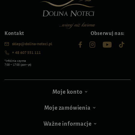
Kontakt
Obserwuj nas:
sklep@dolina-noteci.pl
+ 48 607 551 111
*Infolinia czynna
7:00 – 17:00 (pon–pt)
Moje konto
Moje zamówienia
Ważne informacje