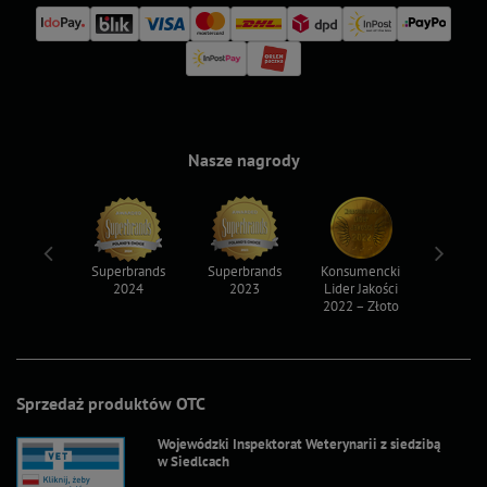
Nasze nagrody
ksy 2022
Superbrands
Superbrands
Konsumencki
Konsum
2024
2023
Lider Jakości
Lider Ja
2022 – Złoto
2022 – S
Sprzedaż produktów OTC
Wojewódzki Inspektorat Weterynarii z siedzibą
w Siedlcach