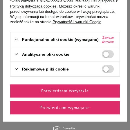
Sklep korzysta z plików cookie w celu realizacji usług zgodnie z
Polityką dotyczącą cookies
. Możesz określić warunki
Mokra Karma dla psa Piper
Mokra Karma dla psa Piper
przechowywania lub dostępu do cookie w Twojej przeglądarce.
Animals z kaczką i gruszką 500 g
Animals z dziczyzną i dynią 500 g
Więcej informacji na temat warunków i prywatności można
znaleźć także na stronie
Prywatność i warunki Google
.
7,99 zł
7,99 zł
15,98 zł / kg
15,98 zł / kg
Zawsze
Funkcjonalne pliki cookie (wymagane)
aktywne
-
-
+
+
Analityczne pliki cookie
Do koszyka
Do koszyka
Reklamowe pliki cookie
Potwierdzam wszystkie
Wybrane specjalnie dla
Potwierdzam wymagane
Ciebie i Twojego czworonoga