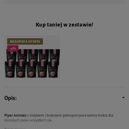
Kup taniej w zestawie!
NAJLEPSZA OFERTA
-4%
Opis:
76,00 zł
79,90 zł
Mokra Karma dla psa Piper
Animals z indykiem i brokułem
Piper Animals
z indykiem i brokułem pełnoporcjowa karma mokra dla
zestaw 10 x 500 g
dorosłych psów wszystkich ras.