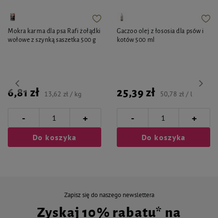
Mokra karma dla psa Rafi żołądki
Gaczoo olej z łososia dla psów i
wołowe z szynką saszetka 500 g
kotów 500 ml
6,81 zł
25,39 zł
13,62 zł / kg
50,78 zł / l
-
-
+
+
Do koszyka
Do koszyka
Zapisz się do naszego newslettera
Zyskaj 10% rabatu* na