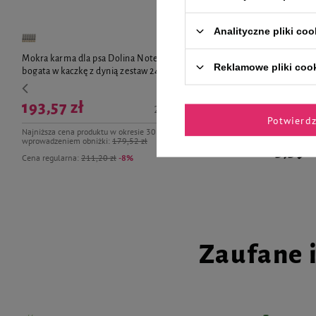
Analityczne pliki coo
Mokra karma dla psa Dolina Noteci Premium
Mokra karma 
Reklamowe pliki coo
bogata w kaczkę z dynią zestaw 24 x 400 g
bogata w dors
+ Piper Anima
Gratis
193,57 zł
20,16 zł / kg
Potwierd
Najniższa cena produktu w okresie 30 dni przed
wprowadzeniem obniżki:
179,52 zł
105,59 z
Cena regularna:
211,20 zł
-8%
Zaufane 