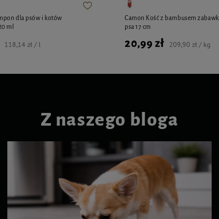
mpon dla psów i kotów
Camon Kość z bambusem zabawka
20 ml
psa 17 cm
20,99 zł
118,14 zł / l
209,90 zł / kg
Z naszego bloga