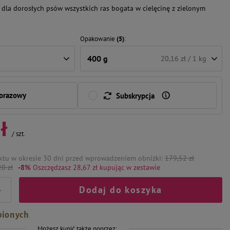
dla dorosłych psów wszystkich ras bogata w cielęcinę z zielonym
Opakowanie
(5)
400 g
20,16 zł / 1 kg
norazowy
Subskrypcja
ł
/
szt.
ktu w okresie 30 dni przed wprowadzeniem obniżki:
179,52 zł
0 zł
-8%
Oszczędzasz 28,67 zł
kupując w zestawie
Dodaj do koszyka
+
bionych
Możesz kupić także poprzez: