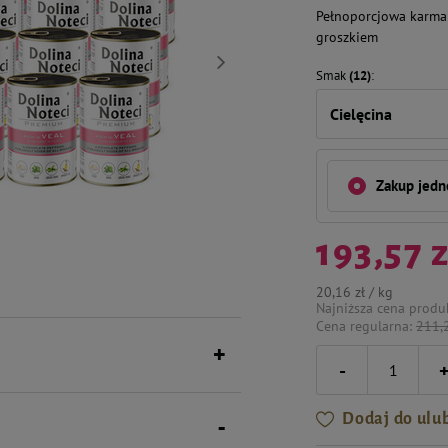
Pełnoporcjowa karma 
groszkiem
Smak
(12)
Cielęcina
Zakup jed
193,57 z
20,16 zł / kg
Najniższa cena produ
Cena regularna:
211,2
-
Dodaj do ulu