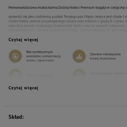
Pełnowartościowa mokra karma Dolina Noteci Premium bogata w cielęcinę 
sprawdzi się jako codzienny posiłek Twojego psa. Mięso cielęce jest chude i 
źródło białka, dobrze przyswajalnego żelaza oraz witamin z grupy B i cynku. W 
naturalny sposób zwiększają smakowitość karmy oraz jej wartości odżywcze.
antyoksydacyjne i zawiera wysoką ilość białka. Oprócz witaminy B9 jest równ
wspomnieć, że zawarty w groszku błonnik pokarmowy zapewnia uczucie sytoś
Czytaj więcej
lnianego wpływa na dobrą kondycję skóry i lśniącą sierść, a babka płesznik 
Bez syntetycznych
Zawiera nienasycone
aromatów, wzmacniaczy
kwasy tłuszczowe
smaku i barwników
Zawiera zestaw witamin i
Wspiera odporność
składników mineralnych
Czytaj więcej
Bez zbóż
Skład: