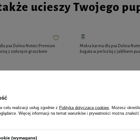
także ucieszy Twojego pu
dla psa Dolina Noteci Premium
Mokra karma dla psa Dolina Not
ęcinę z zielonym groszkiem
bogata w perliczkę z jabłkiem pu
12,35 zł
15,44 zł / kg
15,44 zł / kg
ość
w celu realizacji usług zgodnie z
Polityką dotyczącą cookies
. Możesz określi
eglądarce. Więcej informacji na temat warunków i prywatności można znaleźć
jalnie dla Ciebie i Twoje
cookie (wymagane)