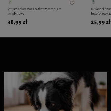
Smycz Zolux Mac Leather 25mm/1,2m
Dr Seidel Sza
seledynowy
Jodoforowy 2
38,99 zł
25,99 zł