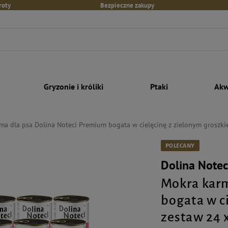
roty
Bezpieczne zakupy
Gryzonie i króliki
Ptaki
Akw
ma dla psa Dolina Noteci Premium bogata w cielęcinę z zielonym groszk
POLECANY
Dolina Note
Mokra karm
bogata w c
zestaw 24 