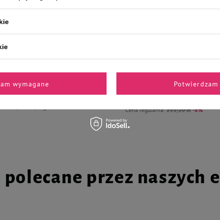
kie
dla psa Dolina Noteci Premium
Mokra karma dla psa Dolina Not
kie
za z brokułami zestaw 12 x 400 g
bogata w wołowinę zestaw 24 x 4
ls z indykiem i brokułem 400 g
193,57 zł
2
zam wymagane
Potwierdzam 
Najniższa cena produktu w okresie 30 
wprowadzeniem obniżki:
179,52 zł
ł
20,31 zł / kg
Cena regularna:
211,20 zł
-8%
i polecane przez naszych 