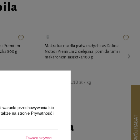
pila
eci Premium
Mokra karma dla psów małych ras Dolina
szka 800 g
Noteci Premium z cielęcina, pomidorami i
makaronem saszetka 100 g
4,11 zł
41,10 zł / kg
ć warunki przechowywania lub
 także na stronie
Prywatność i
go czworonoga
Zawsze aktywne