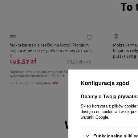
To 
Mokra karma dla psa Dolina Noteci Premium
Mokra karma 
bogata w perliczkę z jabłkiem zestaw 24 x 400 g
bogata w ciel
puszka 800 g
193,57 zł
20,16 zł / kg
Najniższa cena produktu w okresie 30 dni przed
wprowadzeniem obniżki:
179,52 zł
12,35 zł
Konfiguracja zgód
Cena regularna:
211,20 zł
-8%
Dbamy o Twoją prywatn
Sklep korzysta z plików cookie 
dostępu do cookie w Twojej prz
warunki Google
.
Wybrane spec
Funkcjonalne pliki 