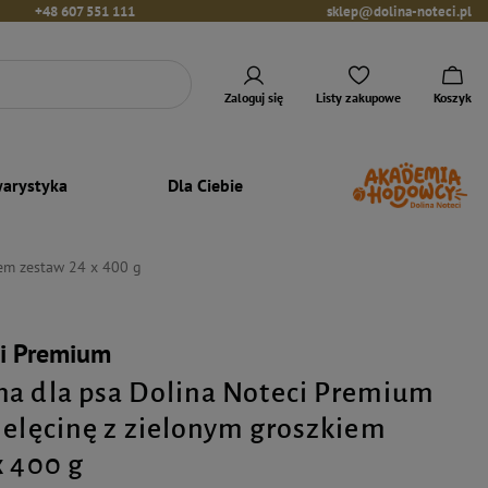
+48 607 551 111
sklep@dolina-noteci.pl
Zaloguj się
Listy zakupowe
Koszyk
arystyka
Dla Ciebie
iem zestaw 24 x 400 g
ci Premium
a dla psa Dolina Noteci Premium
ielęcinę z zielonym groszkiem
x 400 g