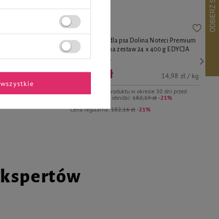
eci Premium
Mokra karma dla psa Dolina Noteci Premium
00 g
bogata w indyka zestaw 24 x 400 g EDYCJA
LIMITOWANA
143,76 zł
0,16 zł / kg
14,98 zł / kg
wszystkie
dni przed
Najniższa cena produktu w okresie 30 dni przed
wprowadzeniem obniżki:
182,19 zł
-21%
Cena regularna:
182,16 zł
-21%
ekspertów