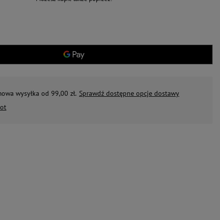
mowa wysyłka od 99,00 zł.
Sprawdź dostępne opcje dostawy
ot