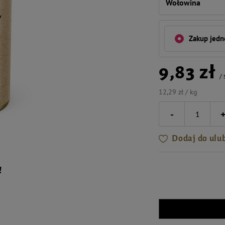
Wołowina
Zakup jed
9,83 zł
/
12,29 zł / kg
-
Dodaj do ulu
!