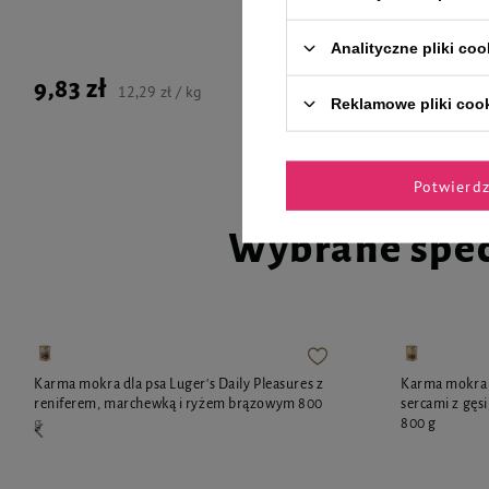
Analityczne pliki coo
9,83 zł
9,83 zł
12,29 zł / kg
Reklamowe pliki coo
Potwierd
Wybrane spec
Karma mokra dla psa Luger's Daily Pleasures z
Karma mokra d
reniferem, marchewką i ryżem brązowym 800
sercami z gęs
g
800 g