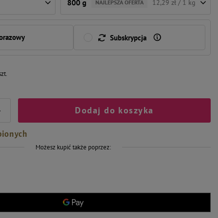
800 g
12,29 zł / 1 kg
NAJLEPSZA OFERTA
norazowy
Subskrypcja
szt.
Dodaj do koszyka
+
bionych
Możesz kupić także poprzez: