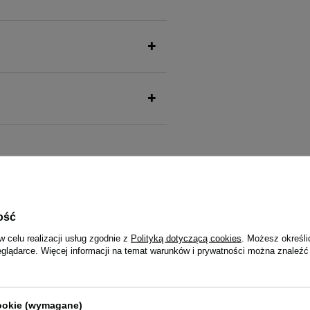
także ucieszy Twojego pu
ość
w celu realizacji usług zgodnie z
Polityką dotyczącą cookies
. Możesz określi
eglądarce. Więcej informacji na temat warunków i prywatności można znaleźć
la psa Luger's Daily Pleasures z
Karma mokra dla psa Luger's Dail
nięcymi, marchewką i pietruszką
dzikiem i dynią 800 g
cookie (wymagane)