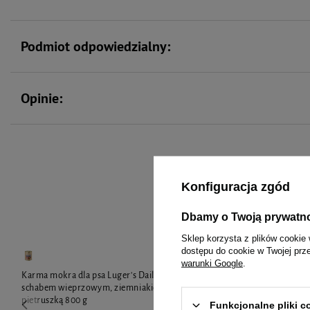
Podmiot odpowiedzialny:
Opinie:
To 
Konfiguracja zgód
Dbamy o Twoją prywatn
Sklep korzysta z plików cookie 
dostępu do cookie w Twojej prz
warunki Google
.
Karma mokra dla psa Luger's Daily Pleasures ze
Karma mokra d
schabem wieprzowym, ziemniakiem i
żołądkami jag
pietruszką 800 g
800 g
Funkcjonalne pliki 