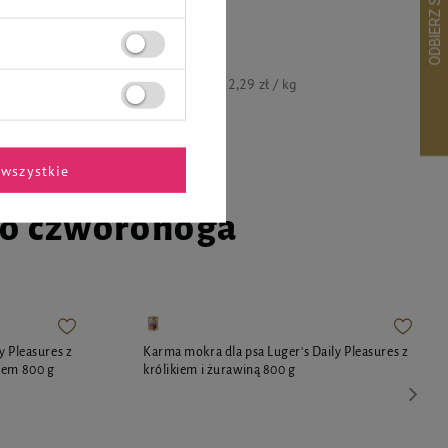
9,83 zł
12,29 zł / kg
wszystkie
go czworonoga
y Pleasures z
Karma mokra dla psa Luger's Daily Pleasures z
iem 800 g
królikiem i żurawiną 800 g