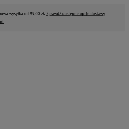
mowa wysyłka od 99,00 zł.
Sprawdź dostępne opcje dostawy
ot