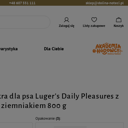
+48 607 551 111
sklep@dolina-noteci.pl
Zaloguj się
Listy zakupowe
Koszyk
arystyka
Dla Ciebie
a dla psa Luger's Daily Pleasures z
 ziemniakiem 800 g
Opakowanie
(3)