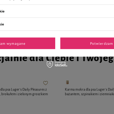
kie
9,83 zł
12,29 zł / kg
12,29 zł / kg
kie
zam wymagane
Potwierdzam 
jalnie dla Ciebie i Twoje
la psa Luger's Daily Pleasures z
Karma mokra dla psa Luger's Dail
i, brokułem i zielonym groszkiem
bażantem, szpinakiem i ziemniak