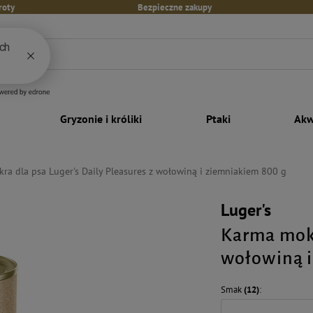
roty
Bezpieczne zakupy
Gryzonie i króliki
Ptaki
Akw
ra dla psa Luger's Daily Pleasures z wołowiną i ziemniakiem 800 g
Luger's
Karma mokr
wołowiną i
Smak
(12)