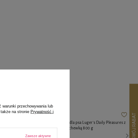
pila
ć warunki przechowywania lub
 także na stronie
Prywatność i
y Pleasures z
Karma mokra dla psa Luger's Daily Pleasures z
cielęciną i marchewką 800 g
Zawsze aktywne