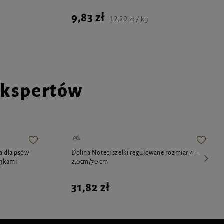
9,83 zł
12,29 zł / kg
ekspertów
a dla psów
Dolina Noteci szelki regulowane rozmiar 4 -
ejkami
2,0cm/70 cm
31,82 zł