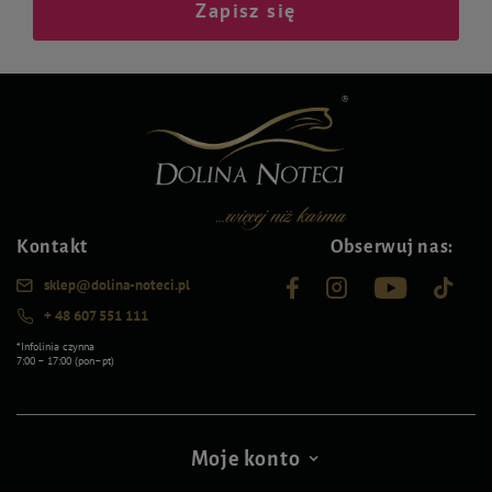
Zapisz się
Kontakt
Obserwuj nas:
sklep@dolina-noteci.pl
+ 48 607 551 111
*Infolinia czynna
7:00 – 17:00 (pon–pt)
Moje konto