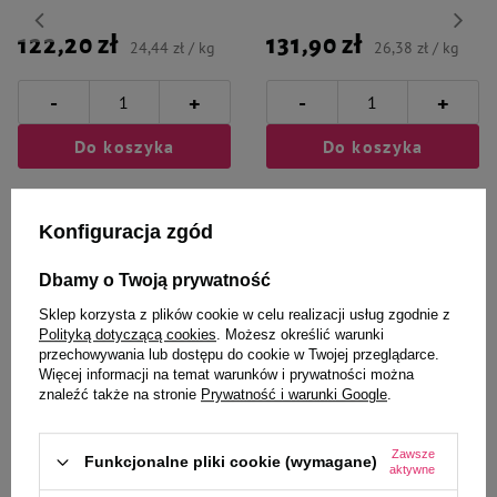
122,20 zł
131,90 zł
24,44 zł / kg
26,38 zł / kg
-
-
+
+
Do koszyka
Do koszyka
Konfiguracja zgód
Dbamy o Twoją prywatność
Wybrane specjalnie dla
Sklep korzysta z plików cookie w celu realizacji usług zgodnie z
Polityką dotyczącą cookies
. Możesz określić warunki
Ciebie i Twojego czworonoga
przechowywania lub dostępu do cookie w Twojej przeglądarce.
Więcej informacji na temat warunków i prywatności można
znaleźć także na stronie
Prywatność i warunki Google
.
Zawsze
Funkcjonalne pliki cookie (wymagane)
Mokra karma dla psa alergika
Mokra karma dla psa alergika
aktywne
Dolina Noteci Premium Pure
Dolina Noteci Premium Pure