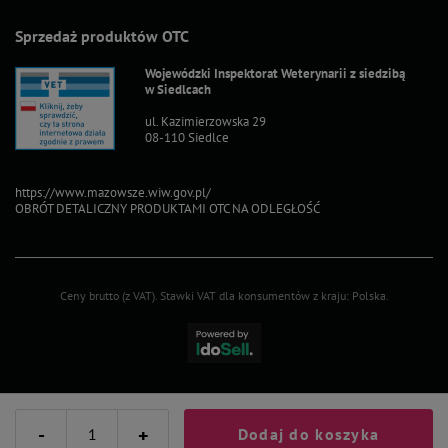
Sprzedaż produktów OTC
Wojewódzki Inspektorat Weterynarii z siedzibą
w Siedlcach
ul. Kazimierzowska 29
08-110 Siedlce
https://www.mazowsze.wiw.gov.pl/
OBRÓT DETALICZNY PRODUKTAMI OTC NA ODLEGŁOŚĆ
Ceny brutto (z VAT).
Stawki VAT dla konsumentów z kraju:
Polska
.
-
+
Dodaj do koszyka