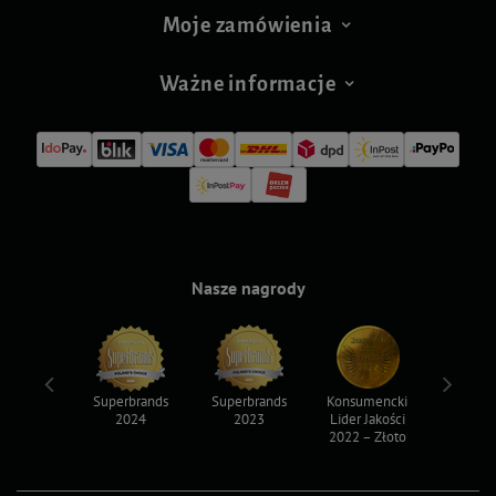
Moje zamówienia
Ważne informacje
Nasze nagrody
ksy 2022
Superbrands
Superbrands
Konsumencki
Konsum
2024
2023
Lider Jakości
Lider Ja
2022 – Złoto
2022 – S