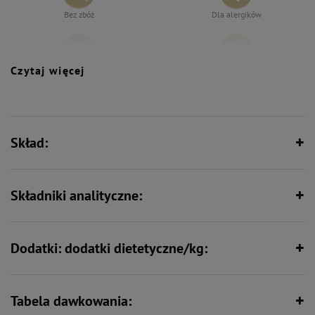
Bez zbóż
Dla alergików
Czytaj więcej
Bez syntetycznych aromatów,
Specjalistyczna - dla zwierząt o
wzmacniaczy smaku i barwników
konkretnych potrzebach
żywieniowych
Skład:
Wspiera florę bakteryjną jelit
Wspiera odporność
Składniki analityczne:
Zawiera zestaw witamin i składników
Zawiera nienasycone kwasy
mineralnych
tłuszczowe
Dodatki: dodatki dietetyczne/kg:
Wspiera kości i stawy
Zawiera jedno źródło białka
(monobiałkowa) – idealna dla
Tabela dawkowania:
zwierząt z nietolerancjami
pokarmowymi