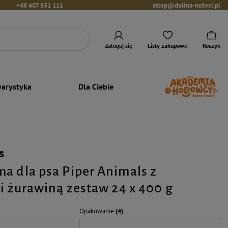
+48 607 551 111
sklep@dolina-noteci.pl
Zaloguj się
Listy zakupowe
Koszyk
arystyka
Dla Ciebie
s
a dla psa Piper Animals z
 i żurawiną zestaw 24 x 400 g
Opakowanie
(4)