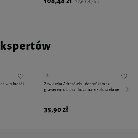
108,48 zł
22,60 zł / kg
ekspertów
na witalność i
Zawieszka Adresówka Identyfikator z
grawerem dla psa i kota małe koło srebrne
35,90 zł