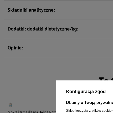
Składniki analityczne:
Dodatki: dodatki dietetyczne/kg:
Opinie:
To 
Konfiguracja zgód
Dbamy o Twoją prywatn
Sklep korzysta z plików cookie 
Mokra karma dla psa Dolina Noteci Premium
Mokra karma d