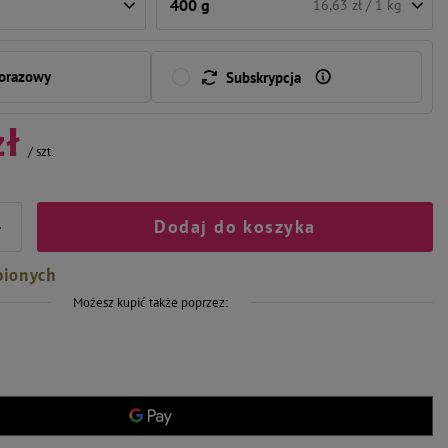
400 g
16,63 zł / 1 kg
norazowy
Subskrypcja
zł
/
szt.
Dodaj do koszyka
+
bionych
Możesz kupić także poprzez: