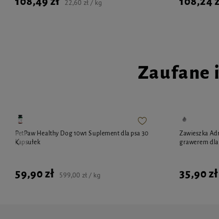
108,49 zł
108,24 z
22,60 zł / kg
Zaufane 
PetPaw Healthy Dog 10w1 Suplement dla psa 30
Zawieszka Adr
kapsułek
grawerem dla 
59,90 zł
35,90 zł
599,00 zł / kg