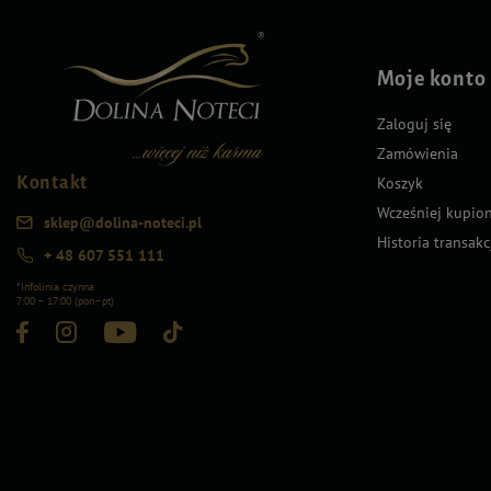
Moje konto
Zaloguj się
Zamówienia
Kontakt
Koszyk
Wcześniej kupio
sklep@dolina-noteci.pl
Historia transakc
+ 48 607 551 111
*Infolinia czynna
7:00 – 17:00 (pon–pt)