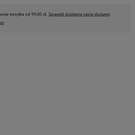
mowa wysyłka od 99,00 zł.
Sprawdź dostępne opcje dostawy
ot