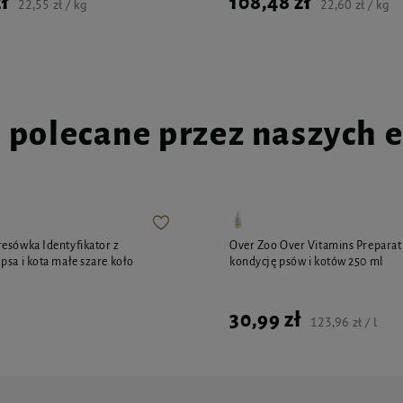
ł
108,48 zł
22,55 zł / kg
22,60 zł / kg
i polecane przez naszych 
esówka Identyfikator z
Over Zoo Over Vitamins Preparat 
psa i kota małe szare koło
kondycję psów i kotów 250 ml
30,99 zł
123,96 zł / l