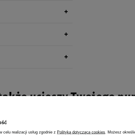
także ucieszy Twojego pu
ość
w celu realizacji usług zgodnie z
Polityką dotyczącą cookies
. Możesz określi
la psa Rafi z wołowiną 800 g
Mokra karma dla psa Rafi z jagni