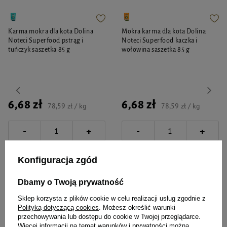
Karma mokra dla kota Dolina
Mokra karma dla kota Dolina
Noteci Superfood pstrąg i
Noteci Superfood kaczka i
tuńczyk saszetka 85 g
wołowina saszetka 85 g
6,68 zł
6,68 zł
78,59 zł / kg
78,59 zł / kg
-
-
+
+
Do koszyka
Do koszyka
Konfiguracja zgód
Dbamy o Twoją prywatność
Sklep korzysta z plików cookie w celu realizacji usług zgodnie z
Polityką dotyczącą cookies
. Możesz określić warunki
przechowywania lub dostępu do cookie w Twojej przeglądarce.
Więcej informacji na temat warunków i prywatności można