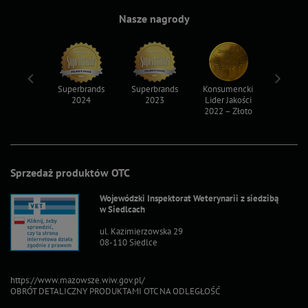
Nasze nagrody
ksy 2022
Superbrands
Superbrands
Konsumencki
Konsum
2024
2023
Lider Jakości
Lider Ja
2022 – Złoto
2022 – S
Sprzedaż produktów OTC
Wojewódzki Inspektorat Weterynarii z siedzibą
w Siedlcach
ul. Kazimierzowska 29
08-110 Siedlce
https://www.mazowsze.wiw.gov.pl/
OBRÓT DETALICZNY PRODUKTAMI OTC NA ODLEGŁOŚĆ