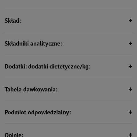
Skład:
Specjalistyczna - dla zwierząt o
Wspiera florę bakteryjną jelit
konkretnych potrzebach
żywieniowych
Składniki analityczne:
Wspiera odporność
Zawiera nienasycone kwasy
tłuszczowe
Dodatki: dodatki dietetyczne/kg:
Wspiera kości i stawy
Min. 80% mięsa i produktów
Tabela dawkowania:
pochodzenia zwierzęcego
Podmiot odpowiedzialny:
Opinie: