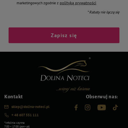
polityką prywatności
marketingowych zgodnie z
* Rabaty nie łączą się
Zapisz się
Kontakt
Obserwuj nas:
sklep@dolina-noteci.pl
+ 48 607 551 111
*Infolinia czynna
7:00 – 17:00 (pon–pt)