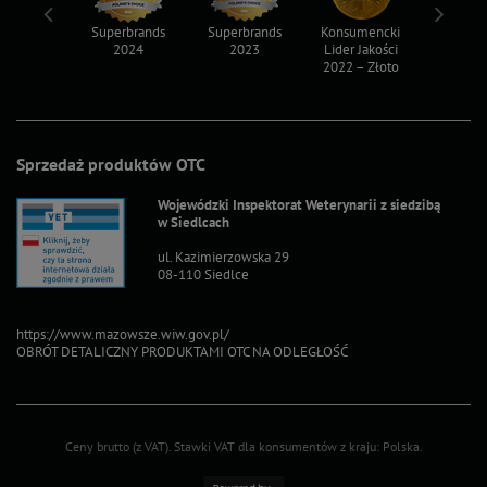
ksy 2022
Superbrands
Superbrands
Konsumencki
Konsum
2024
2023
Lider Jakości
Lider Ja
2022 – Złoto
2022 – S
Sprzedaż produktów OTC
Wojewódzki Inspektorat Weterynarii z siedzibą
w Siedlcach
ul. Kazimierzowska 29
08-110 Siedlce
https://www.mazowsze.wiw.gov.pl/
OBRÓT DETALICZNY PRODUKTAMI OTC NA ODLEGŁOŚĆ
Ceny brutto (z VAT).
Stawki VAT dla konsumentów z kraju:
Polska
.