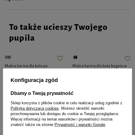
To także ucieszy Twojego
pupila
Mokra karma dla kota po
Mokra karma dla kota bogata w
sterylizacji Dolina Noteci
jagnięcinę Dolina Noteci
Superfood Pasztet & Filet mix
Premium 185 g
Konfiguracja zgód
smaków zestaw 12 x 185 g
Dbamy o Twoją prywatność
Sklep korzysta z plików cookie w celu realizacji usług zgodnie z
101,88 zł
8,23 zł
45,89 zł / kg
44,49 zł / kg
Polityką dotyczącą cookies
. Możesz określić warunki
przechowywania lub dostępu do cookie w Twojej przeglądarce.
Więcej informacji na temat warunków i prywatności można
-
-
+
+
znaleźć także na stronie
Prywatność i warunki Google
.
Do koszyka
Do koszyka