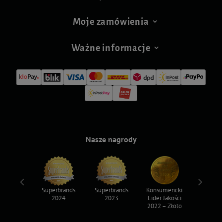
Moje zamówienia
Ważne informacje
Nasze nagrody
ksy 2022
Superbrands
Superbrands
Konsumencki
Konsum
2024
2023
Lider Jakości
Lider Ja
2022 – Złoto
2022 – S