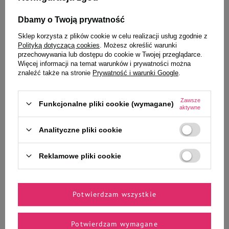
To także ucieszy Twojego
Dbamy o Twoją prywatność
Sklep korzysta z plików cookie w celu realizacji usług zgodnie z
pupila
Polityką dotyczącą cookies
. Możesz określić warunki
przechowywania lub dostępu do cookie w Twojej przeglądarce.
Więcej informacji na temat warunków i prywatności można
znaleźć także na stronie
Prywatność i warunki Google
.
Dolina Noteci Premium Karma
Dolina Noteci Premium Karma
suszona dla kota wołowina 2 kg
suszona dla kota jagnięcina 2 kg
Zawsze
Funkcjonalne pliki cookie (wymagane)
aktywne
Analityczne pliki cookie
66,94 zł
66,94 zł
Reklamowe pliki cookie
33,47 zł / kg
33,47 zł / kg
-
-
+
+
Potwierdzam wszystkie
Do koszyka
Do koszyka
Potwierdzam wymagane