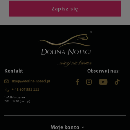
Zapisz się
Kontakt
Obserwuj nas:
sklep@dolina-noteci.pl
+ 48 607 551 111
*Infolinia czynna
7:00 – 17:00 (pon–pt)
Moje konto