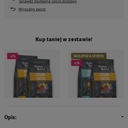
Sprawdź dostępne opcje dostawy
Wygodny zwrot
Kup taniej w zestawie!
-5%
NAJLEPSZA OFERTA
-5%
127,18 zł
127,18 zł
133,88 zł
133,88 zł
Opis:
Dolina Noteci Premium Karma
Dolina Noteci Premium Karma
suszona dla kota po sterylizacji
suszona dla kota po sterylizacji