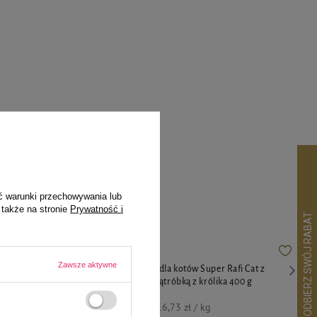
pila
ć warunki przechowywania lub
 także na stronie
Prywatność i
Zawsze aktywne
acji bogata w
Karma mokra dla kotów Super Rafi Cat z
00 g
przepiórką i wątróbką z królika 400 g
6,69 zł
16,73 zł / kg