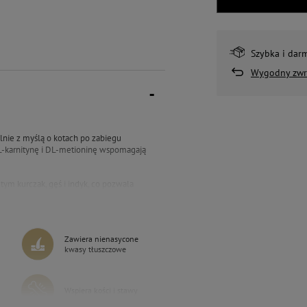
Szybka i dar
Wygodny zwr
alnie z myślą o kotach po zabiegu
 L-karnitynę i DL-metioninę wspomagają
ym kurczak, gęś i indyk, co pozwala
czności. Wątróbka z indyka to naturalne
ą podaż niezbędnych nienasyconych
Zawiera nienasycone
 tauryny pokrywa szczególne potrzeby
kwasy tłuszczowe
onego metabolizmu kotów
Wspiera kości i stawy