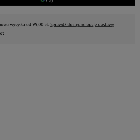
mowa wysyłka od 99,00 zł.
Sprawdź dostępne opcje dostawy
ot