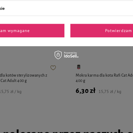
kie
zam wymagane
Potwierdzam 
jalnie dla Ciebie i Twoje
la kotów sterylizowanych z
Mokra karma dla kota Rafi Cat Adu
 Cat Adult 400 g
400 g
6,30 zł
15,75 zł / kg
15,75 zł / kg