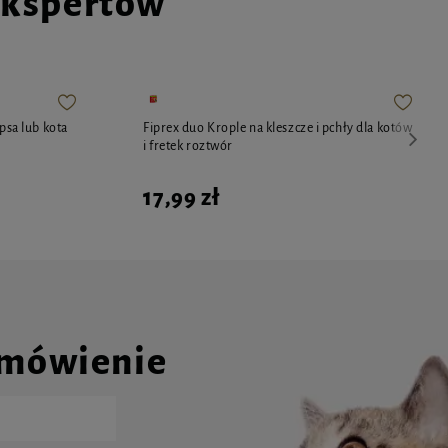
ekspertów
psa lub kota
Fiprex duo Krople na kleszcze i pchły dla kotów
i fretek roztwór
17,99 zł
amówienie