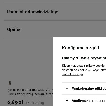
Podmiot odpowiedzialny:
Opinie:
Konfiguracja zgód
To 
Dbamy o Twoją prywatn
Sklep korzysta z plików cookie 
dostępu do cookie w Twojej prz
warunki Google
.
Funkcjonalne pliki 
Karma mokra dla kotów sterylizowanych Super
Mokra karma d
Rafi Cat z perliczką i sercami z kaczki 400 g
400 g
Analityczne pliki coo
6,69 zł
6,30 zł
16,73 zł / kg