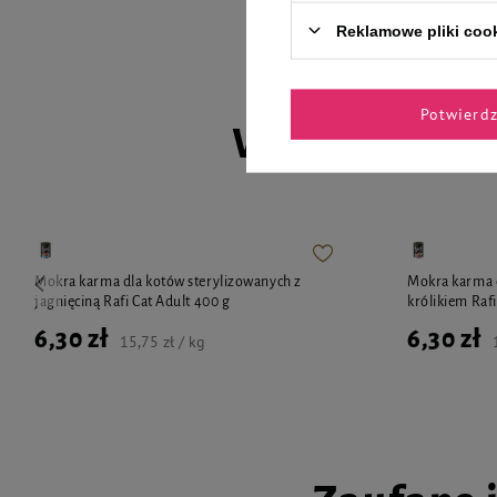
Reklamowe pliki coo
Potwierd
Wybrane spec
Mokra karma dla kotów sterylizowanych z
Mokra karma d
jagnięciną Rafi Cat Adult 400 g
królikiem Rafi
6,30 zł
6,30 zł
15,75 zł / kg