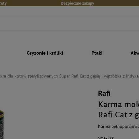
roty
Bezpieczne zakupy
Gryzonie i króliki
Ptaki
Akw
ra dla kotów sterylizowanych Super Rafi Cat z gęsią i wątróbką z indyk
Rafi
Karma mokr
Rafi Cat z 
Karma pełnoporcjowa 
Smak
(2)