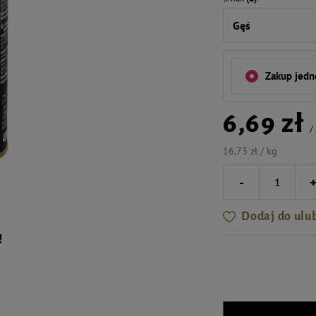
Gęś
Zakup jed
6,69 zł
/
16,73 zł / kg
-
Dodaj do ulu
!