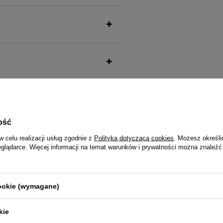
także ucieszy Twojego pu
ość
w celu realizacji usług zgodnie z
Polityką dotyczącą cookies
. Możesz określi
eglądarce. Więcej informacji na temat warunków i prywatności można znaleźć
cookie (wymagane)
la kota Rafi Cat Adult z kaczką
Mokra karma dla kota po steryliz
indyka Dolina Noteci Premium 4
kie
9,77 zł
15,75 zł / kg
24,43 zł / kg