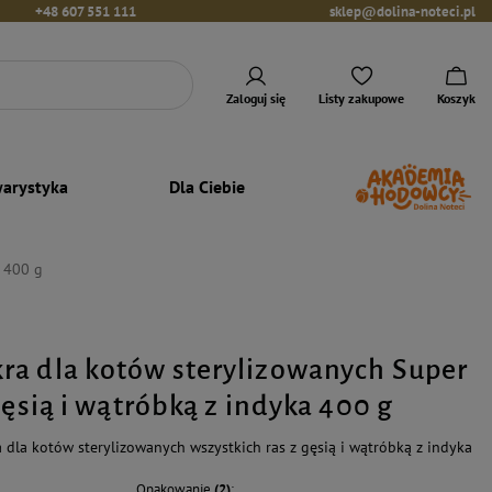
+48 607 551 111
sklep@dolina-noteci.pl
Zaloguj się
Listy zakupowe
Koszyk
arystyka
Dla Ciebie
a 400 g
a dla kotów sterylizowanych Super
gęsią i wątróbką z indyka 400 g
dla kotów sterylizowanych wszystkich ras z gęsią i wątróbką z indyka
Opakowanie
(2)