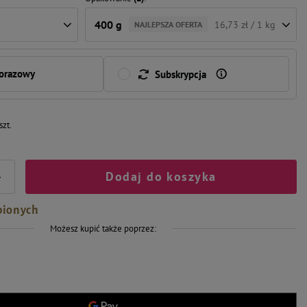
400 g
16,73 zł / 1 kg
NAJLEPSZA OFERTA
norazowy
Subskrypcja
szt.
Dodaj do koszyka
+
bionych
Możesz kupić także poprzez: