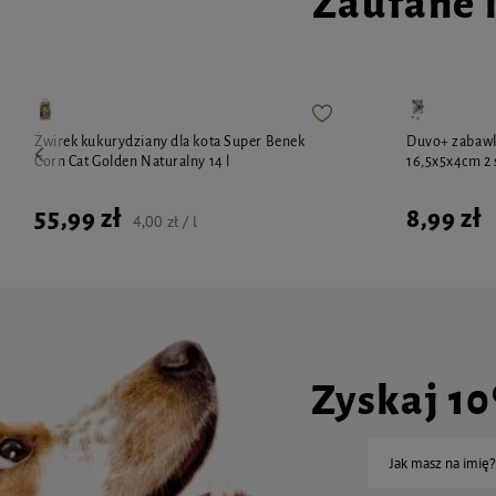
Zaufane 
Żwirek kukurydziany dla kota Super Benek
Duvo+ zabawk
Corn Cat Golden Naturalny 14 l
16,5x5x4cm 2 
55,99 zł
8,99 zł
4,00 zł / l
Zyskaj 1
Jak masz na imię?