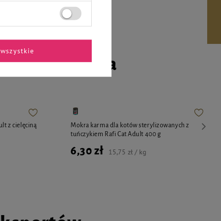
wszystkie
go czworonoga
lt z cielęciną
Mokra karma dla kotów sterylizowanych z
tuńczykiem Rafi Cat Adult 400 g
6,30 zł
15,75 zł / kg