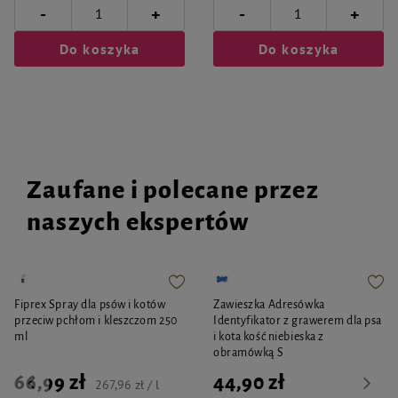
-
-
+
+
Do koszyka
Do koszyka
Zaufane i polecane przez
naszych ekspertów
Fiprex Spray dla psów i kotów
Zawieszka Adresówka
przeciw pchłom i kleszczom 250
Identyfikator z grawerem dla psa
ml
i kota kość niebieska z
obramówką S
66,99 zł
44,90 zł
267,96 zł / l