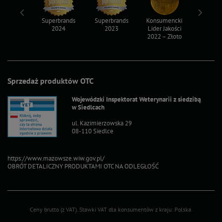
ksy 2022
Superbrands
Superbrands
Konsumencki
Konsum
2024
2023
Lider Jakości
Lider Ja
2022 – Złoto
2022 – S
Sprzedaż produktów OTC
Wojewódzki Inspektorat Weterynarii z siedzibą
w Siedlcach
ul. Kazimierzowska 29
08-110 Siedlce
https://www.mazowsze.wiw.gov.pl/
OBRÓT DETALICZNY PRODUKTAMI OTC NA ODLEGŁOŚĆ
Ceny brutto (z VAT).
Stawki VAT dla konsumentów z kraju:
Polska
.