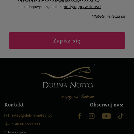
przetwarzanie moich danych osobowych do celów
polityką prywatności
marketingowych zgodnie z
* Rabaty nie łączą się
Zapisz się
Kontakt
Obserwuj nas:
sklep@dolina-noteci.pl
+ 48 607 551 111
*Infolinia czynna