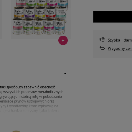
Szybka i dar
Wygodny zwr
164,80 zł
105,59 zł
185,20 zł
118,1
i
Mokra karma dla psa Dolina Noteci
Mokra karma dla psa Dolina N
x
Premium Mix smaków bez ryb 20 x
Premium bogata w kurczaka z
taki sposób, by zapewnić obecność
400 g
12 x 400 g + Piper Animals z
eg wszystkich procesów metabolicznych.
indykiem i brokułem 400 g Gra
dgrywających istotną rolę w pobudzaniu
leniające płynów ustrojowych oraz
cyny i ryboflawiny, które wpływają na
 jest bardzo korzystny i jako jeden z
ondycję skóry i poprawiających wygląd