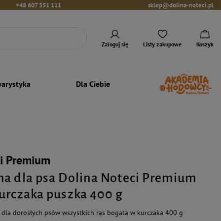
+48 607 551 111
sklep@dolina-noteci.pl
Zaloguj się
Listy zakupowe
Koszyk
arystyka
Dla Ciebie
ci Premium
a dla psa Dolina Noteci Premium
urczaka puszka 400 g
dla dorosłych psów wszystkich ras bogata w kurczaka 400 g