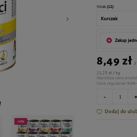
Smak
(12)
Kurczak
Zakup jed
8,49 zł
21,23 zł / kg
Najniższa cena produ
Cena regularna:
9,26 
-
!
Dodaj do ulu
-11%
-10%