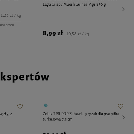
Laga Crispy Muesli Guinea Pigs 850 g
1,23 zł / kg
dni przed
8,99 zł
10,58 zł / kg
ekspertów
ęzły, z
Zolux TPR POP Zabawka gryzak dla psa piłka
turkusowa 7,5 cm