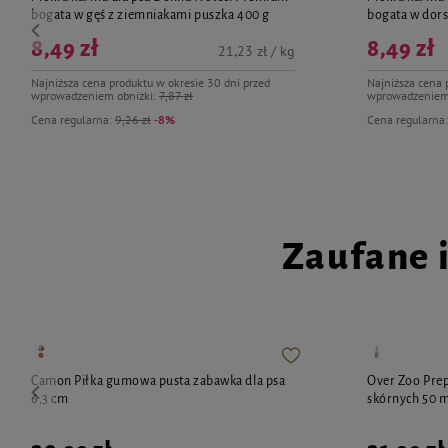
bogata w gęś z ziemniakami puszka 400 g
bogata w dors
8,49 zł
8,49 zł
21,23 zł / kg
Najniższa cena produktu w okresie 30 dni przed
Najniższa cena 
wprowadzeniem obniżki:
7,87 zł
wprowadzeniem
Cena regularna:
9,26 zł
-8%
Cena regularna
Zaufane 
Camon Piłka gumowa pusta zabawka dla psa
Over Zoo Prep
6,3 cm
skórnych 50 m