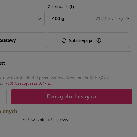
Opakowanie
(5)
400 g
21,23 zł / 1 kg
norazowy
Subskrypcja
/
szt.
ktu w okresie 30 dni przed wprowadzeniem obniżki:
7,87 zł
zł
-8%
Oszczędzasz 0,77 zł
Dodaj do koszyka
+
bionych
Możesz kupić także poprzez:
-10%
-4%