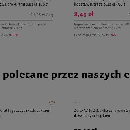
za z brokułami puszka 400 g
bogata w pstrąga puszka 400 g
8,49 zł
21,23 zł / kg
2
produktu w okresie 30 dni przed
Najniższa cena produktu w okresie 30 
 obniżki:
7,87 zł
wprowadzeniem obniżki:
7,87 zł
:
9,26 zł
-8%
Cena regularna:
9,26 zł
-8%
i polecane przez naszych 
arat łagodzący skutki zakażeń
Zolux Wild Zabawka sznurowa 2 w
l
drewnianym krążkiem