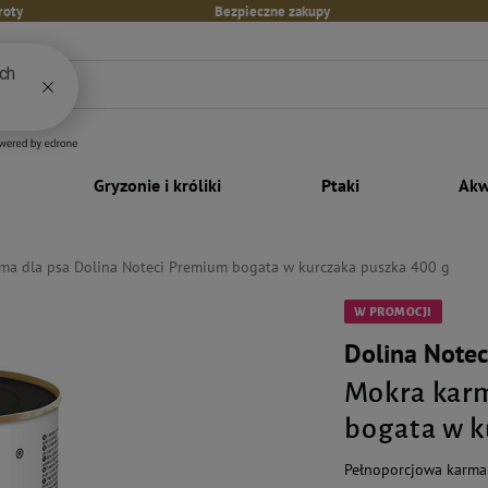
roty
Bezpieczne zakupy
Gryzonie i króliki
Ptaki
Akw
ma dla psa Dolina Noteci Premium bogata w kurczaka puszka 400 g
W PROMOCJI
Dolina Note
Mokra karm
bogata w k
Pełnoporcjowa karma 