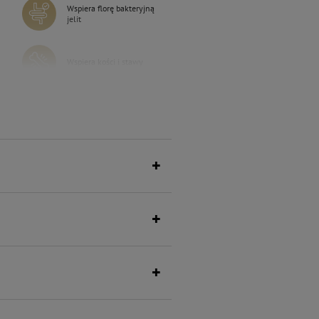
Wspiera florę bakteryjną
jelit
Wspiera kości i stawy