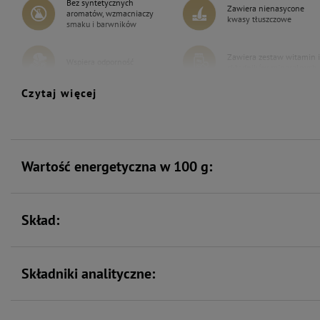
Bez syntetycznych
Zawiera nienasycone
aromatów, wzmacniaczy
kwasy tłuszczowe
smaku i barwników
Zawiera zestaw witamin i
Wspiera odporność
składników mineralnych
Czytaj więcej
Wartość energetyczna w 100 g:
Skład:
Składniki analityczne: