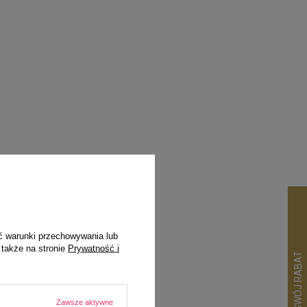
ć warunki przechowywania lub
pila
 także na stronie
Prywatność i
Zawsze aktywne