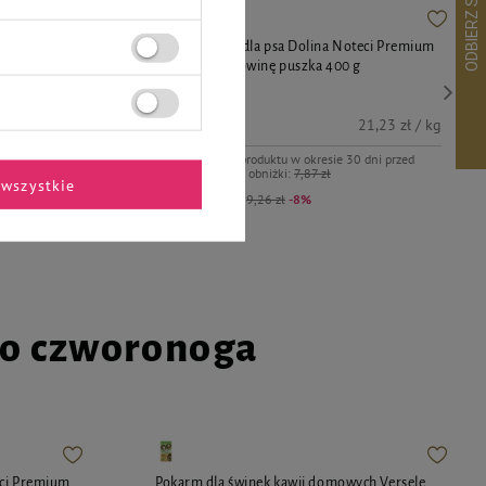
eci Premium
Mokra karma dla psa Dolina Noteci Premium
bogata w wołowinę puszka 400 g
8,49 zł
1,23 zł / kg
21,23 zł / kg
dni przed
Najniższa cena produktu w okresie 30 dni przed
wprowadzeniem obniżki:
7,87 zł
wszystkie
Cena regularna:
9,26 zł
-8%
go czworonoga
eci Premium
Pokarm dla świnek kawii domowych Versele