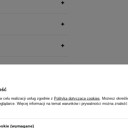
ość
w celu realizacji usług zgodnie z
Polityką dotyczącą cookies
. Możesz określi
także ucieszy Twojego pu
eglądarce. Więcej informacji na temat warunków i prywatności można znaleźć
cookie (wymagane)