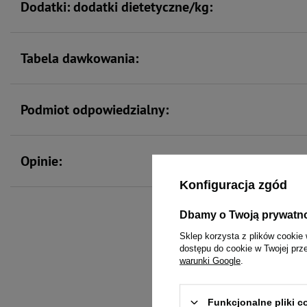
Dodatki: dodatki dietetyczne/kg:
Tabela dawkowania:
Podmiot odpowiedzialny:
Opinie:
Konfiguracja zgód
Dbamy o Twoją prywatn
Sklep korzysta z plików cookie 
To 
dostępu do cookie w Twojej prz
warunki Google
.
Funkcjonalne pliki 