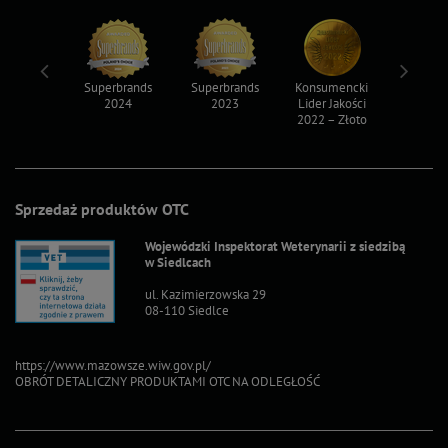
ksy 2022
Superbrands
Superbrands
Konsumencki
Konsum
2024
2023
Lider Jakości
Lider Ja
2022 – Złoto
2022 – S
Sprzedaż produktów OTC
Wojewódzki Inspektorat Weterynarii z siedzibą
w Siedlcach
ul. Kazimierzowska 29
08-110 Siedlce
https://www.mazowsze.wiw.gov.pl/
OBRÓT DETALICZNY PRODUKTAMI OTC NA ODLEGŁOŚĆ