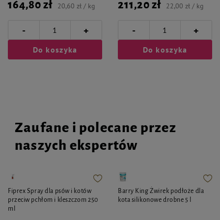
164,80 zł
211,20 zł
20,60 zł / kg
22,00 zł / kg
-
-
+
+
Do koszyka
Do koszyka
Zaufane i polecane przez
naszych ekspertów
Fiprex Spray dla psów i kotów
Barry King Żwirek podłoże dla
przeciw pchłom i kleszczom 250
kota silikonowe drobne 5 l
ml