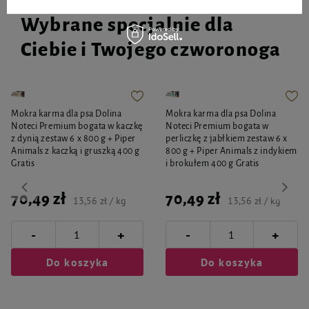
Wybrane specjalnie dla
Ciebie i Twojego czworonoga
Mokra karma dla psa Dolina
Mokra karma dla psa Dolina
Noteci Premium bogata w kaczkę
Noteci Premium bogata w
z dynią zestaw 6 x 800 g + Piper
perliczkę z jabłkiem zestaw 6 x
Animals z kaczką i gruszką 400 g
800 g + Piper Animals z indykiem
Gratis
i brokułem 400 g Gratis
70,49 zł
70,49 zł
13,56 zł / kg
13,56 zł / kg
-
-
+
+
Do koszyka
Do koszyka