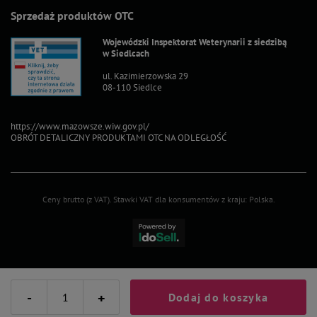
Sprzedaż produktów OTC
Wojewódzki Inspektorat Weterynarii z siedzibą
w Siedlcach
ul. Kazimierzowska 29
08-110 Siedlce
https://www.mazowsze.wiw.gov.pl/
OBRÓT DETALICZNY PRODUKTAMI OTC NA ODLEGŁOŚĆ
Ceny brutto (z VAT).
Stawki VAT dla konsumentów z kraju:
Polska
.
-
+
Dodaj do koszyka