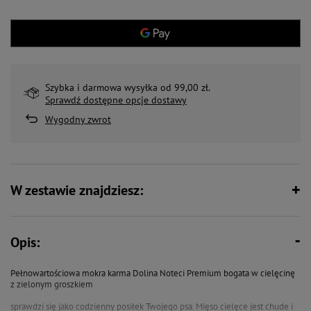
Szybka i darmowa wysyłka od 99,00 zł.
Sprawdź dostępne opcje dostawy
Wygodny zwrot
W zestawie znajdziesz:
Opis:
Pełnowartościowa mokra karma Dolina Noteci Premium bogata w cielęcinę
z zielonym groszkiem
sprawdzi się jako codzienny posiłek Twojego psa. Mięso cielęce jest chude i