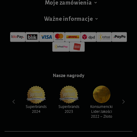
Moje zamówienia
Ważne informacje
Nasze nagrody
ksy 2022
Superbrands
Superbrands
Konsumencki
Konsum
2024
2023
Lider Jakości
Lider Ja
2022 – Złoto
2022 – S