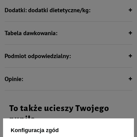
Dodatki: dodatki dietetyczne/kg:
Tabela dawkowania:
Podmiot odpowiedzialny:
Opinie:
To także ucieszy Twojego
pupila
Konfiguracja zgód