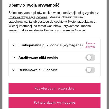
Dbamy o Twoją prywatność
Mokra karma dla psa Dolina
Mokra karma dla psa Dolina
Sklep korzysta z plików cookie w celu realizacji usług zgodnie z
Noteci Premium bogata w kaczkę
Noteci Premium bogata w dorsza
Polityką dotyczącą cookies
. Możesz określić warunki
z dynią zestaw 6 x 800 g + Piper
z brokułami saszetka 150 g
przechowywania lub dostępu do cookie w Twojej przeglądarce.
Animals z indykiem i brokułem
Więcej informacji na temat warunków i prywatności można
400 g Gratis
znaleźć także na stronie
Prywatność i warunki Google
.
Zawsze
Funkcjonalne pliki cookie (wymagane)
aktywne
70,49 zł
5,14 zł
13,56 zł / kg
34,27 zł / kg
Analityczne pliki cookie
-
-
+
+
Reklamowe pliki cookie
Do koszyka
Do koszyka
Potwierdzam wszystkie
Potwierdzam wymagane