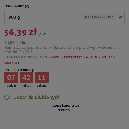
Opakowanie
(2)
800 g
NAJLEPSZA OFERTA
56,39 zł
/
szt.
10,84 zł / kg
Najniższa cena produktu w okresie 30 dni przed wprowadzeniem
obniżki:
56,39 zł
Cena regularna:
81,09 zł
-30%
Oszczędzasz 24,70 zł
kupując w
zestawie
Do końca promocji:
07
42
11
godzin
minut
sekund
Dodaj do ulubionych
Możesz kupić także
poprzez: