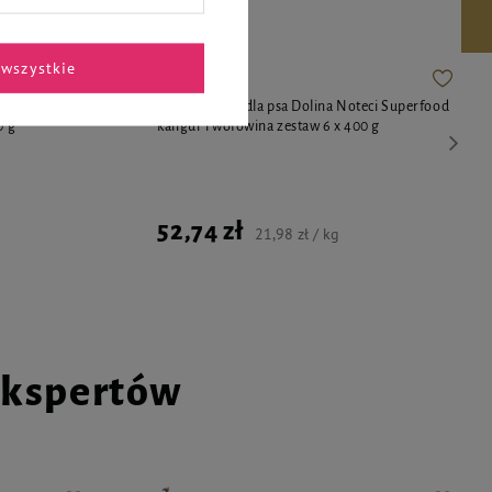
wszystkie
ci Superfood
Mokra karma dla psa Dolina Noteci Superfood
0 g
kangur i wołowina zestaw 6 x 400 g
52,74 zł
21,98 zł / kg
ekspertów