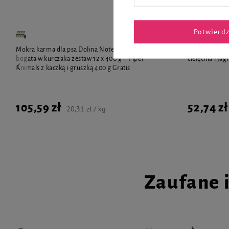
Potwierd
Mokra karma dla psa Dolina Noteci Premium
Mokra karma d
bogata w kurczaka zestaw 12 x 400 g + Piper
cielęcina i ja
Animals z kaczką i gruszką 400 g Gratis
105,59 zł
52,74 zł
20,31 zł / kg
Zaufane 