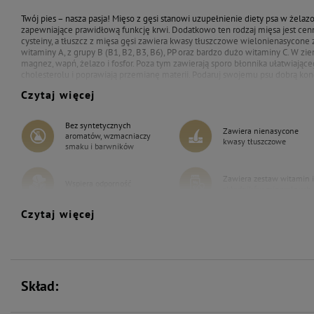
Twój pies – nasza pasja! Mięso z gęsi stanowi uzupełnienie diety psa w żelazo
zapewniające prawidłową funkcję krwi. Dodatkowo ten rodzaj mięsa jest c
cysteiny, a tłuszcz z mięsa gęsi zawiera kwasy tłuszczowe wielonienasycone z
witaminy A, z grupy B (B1, B2, B3, B6), PP oraz bardzo dużo witaminy C. W zi
magnez, wapń, żelazo i fosfor. Poza tym zawierają sporo błonnika ułatwiając
cholesterolu i poprawiają przemianę materii. Podaruj swojemu psu dobrą kon
Czytaj więcej
Bez syntetycznych
Zawiera nienasycone
aromatów, wzmacniaczy
kwasy tłuszczowe
smaku i barwników
Zawiera zestaw witamin i
Wspiera odporność
składników mineralnych
Czytaj więcej
Bez zbóż
Skład: