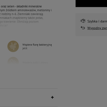
 oraz selen - składniki mineralne
ennym źródłem aminokwasów, metioniny i
 rodziny n-6. Ziemniaki zawierają
emniakach znajdziemy także potas,
Szybka i dar
ego trawienie. Obniżają poziom
dycję!
Wygodny zwr
Wspiera florę bakteryjną
jelit
Wspiera kości i stawy