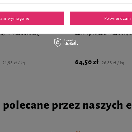
zam wymagane
Potwierdzam 
la psa Dolina Noteci Superfood
Mokra karma dla psa Dolina Note
gnięcina zestaw 6 x 400 g
kaczka i przepiórka zestaw 6 x 40
64,50 zł
21,98 zł / kg
26,88 zł / kg
i polecane przez naszych 