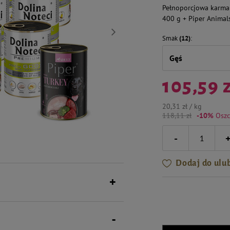
Pełnoporcjowa karma 
400 g + Piper Animal
Smak
(12)
Gęś
105,59 
20,31 zł / kg
118,11 zł
-10%
Oszc
-
Dodaj do ulu