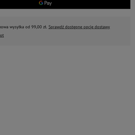
mowa wysyłka od 99,00 zł.
Sprawdź dostępne opcje dostawy
ot