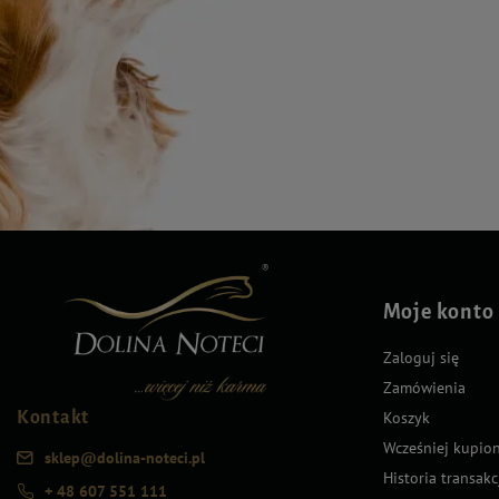
Moje konto
Zaloguj się
Zamówienia
Kontakt
Koszyk
Wcześniej kupio
sklep@dolina-noteci.pl
Historia transakc
+ 48 607 551 111