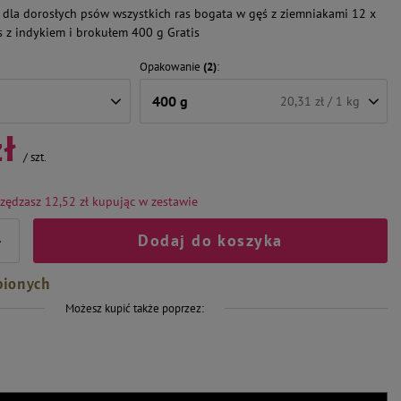
dla dorosłych psów wszystkich ras bogata w gęś z ziemniakami 12 x
s z indykiem i brokułem 400 g Gratis
Opakowanie
(2)
400 g
20,31 zł / 1 kg
zł
/
szt.
zędzasz 12,52 zł
kupując w zestawie
Dodaj do koszyka
+
bionych
Możesz kupić także poprzez: