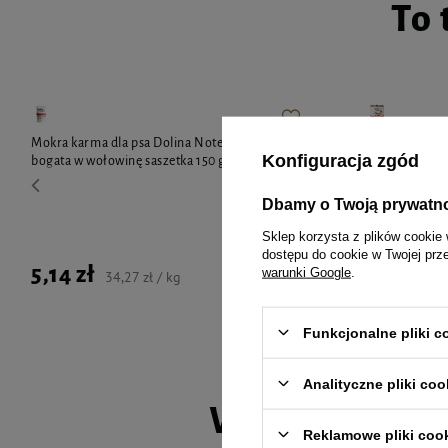
To 
Mokra karma dla psa Dolina Noteci Premium
Mokra karma 
Konfiguracja zgód
bogata w wołowinę saszetka 150 g
bogata w woł
LIMITOWAN
Dbamy o Twoją prywatn
Sklep korzysta z plików cookie 
9,99 zł
dostępu do cookie w Twojej prz
5,14 zł
warunki Google
.
34,27 zł / kg
Najniższa cena 
Funkcjonalne pliki 
Analityczne pliki coo
Wybrane spec
Reklamowe pliki coo