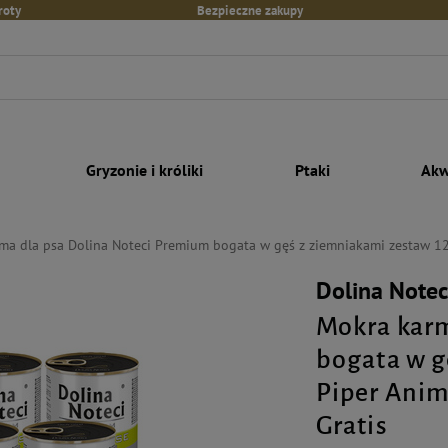
roty
Bezpieczne zakupy
Gryzonie i króliki
Ptaki
Akw
ma dla psa Dolina Noteci Premium bogata w gęś z ziemniakami zestaw 12 
Dolina Note
Mokra karm
bogata w g
Piper Anim
Gratis