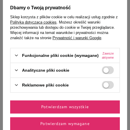
Dbamy o Twoją prywatność
Opinie:
Sklep korzysta z plików cookie w celu realizacji usług zgodnie z
Polityką dotyczącą cookies
. Możesz określić warunki
przechowywania lub dostępu do cookie w Twojej przeglądarce.
Więcej informacji na temat warunków i prywatności można
To także ucieszy Twojego
znaleźć także na stronie
Prywatność i warunki Google
.
pupila
Zawsze
Funkcjonalne pliki cookie (wymagane)
aktywne
Analityczne pliki cookie
Mokra karma dla psa Rafi z
Mokra karma dla psa Rafi z
jagnięciną 800 g
przepiórką 800 g
Reklamowe pliki cookie
8,39 zł
8,39 zł
10,49 zł / kg
10,49 zł / kg
-
-
+
+
Potwierdzam wszystkie
Do koszyka
Do koszyka
Potwierdzam wymagane