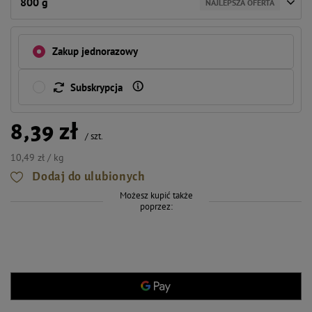
800 g
NAJLEPSZA OFERTA
Zakup jednorazowy
Subskrypcja
8,39 zł
/
szt.
10,49 zł / kg
Dodaj do ulubionych
Możesz kupić także
poprzez: