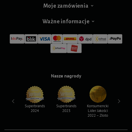
Moje zamówienia
Ważne informacje
Nasze nagrody
ksy 2022
Superbrands
Superbrands
Konsumencki
Konsum
2024
2023
Lider Jakości
Lider Ja
2022 – Złoto
2022 – S