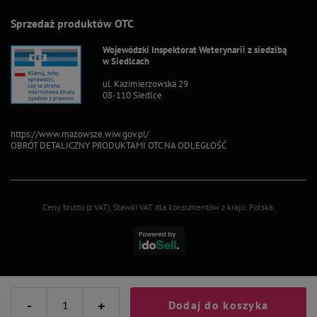
Sprzedaż produktów OTC
Wojewódzki Inspektorat Weterynarii z siedzibą
w Siedlcach
ul. Kazimierzowska 29
08-110 Siedlce
https://www.mazowsze.wiw.gov.pl/
OBRÓT DETALICZNY PRODUKTAMI OTC NA ODLEGŁOŚĆ
Ceny brutto (z VAT).
Stawki VAT dla konsumentów z kraju:
Polska
.
-
+
Dodaj do koszyka