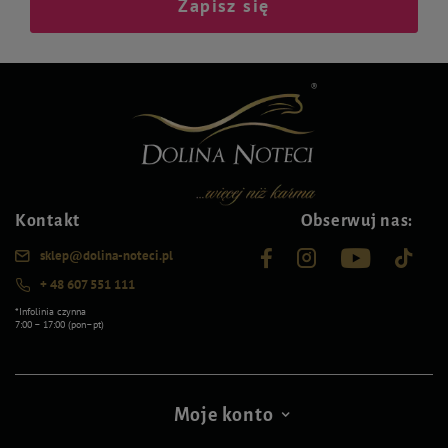
Zapisz się
Kontakt
Obserwuj nas:
sklep@dolina-noteci.pl
+ 48 607 551 111
*Infolinia czynna
7:00 – 17:00 (pon–pt)
Moje konto