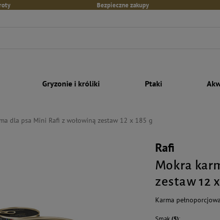
roty
Bezpieczne zakupy
Gryzonie i króliki
Ptaki
Akw
ma dla psa Mini Rafi z wołowiną zestaw 12 x 185 g
Rafi
Mokra karm
zestaw 12 x
Karma pełnoporcjowa
Smak
(5)