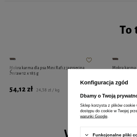
To 
Mokra karma dla psa Mini Rafi z jagnięciną
Mokra karma d
zestaw 12 x 185 g
zestaw 12 x 18
Konfiguracja zgód
54,12 zł
54,12 zł
24,38 zł / kg
Dbamy o Twoją prywatn
Sklep korzysta z plików cookie 
dostępu do cookie w Twojej prz
warunki Google
.
Wybrane spec
Funkcjonalne pliki 