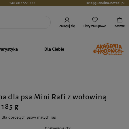
+48 607 551 111
sklep@dolina-noteci.pl
Zaloguj się
Listy zakupowe
Koszyk
arystyka
Dla Ciebie
a dla psa Mini Rafi z wołowiną
 185 g
 dla dorosłych psów małych ras
Opakowanie
(2)