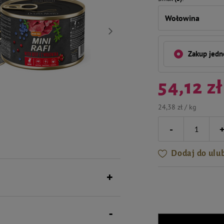
Wołowina
Zakup jed
54,12 zł
24,38 zł / kg
-
Dodaj do ulu