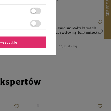
 Luger's
Super Rafi Mini Pure Line Mokra karma dla
psów małych ras z wołowiną i batatami zestaw
12 x 185 g
wszystkie
48,96 zł
22,05 zł / kg
ekspertów