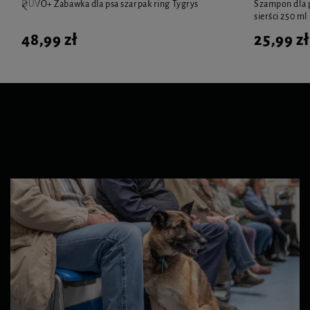
DUVO+ Zabawka dla psa szarpak ring Tygrys
Szampon dla 
sierści 250 ml
48,99 zł
25,99 zł