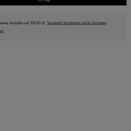
mowa wysyłka od 99,00 zł.
Sprawdź dostępne opcje dostawy
ot