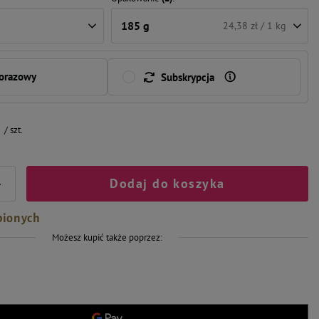
185 g
24,38 zł / 1 kg
norazowy
Subskrypcja
/
szt.
Dodaj do koszyka
+
bionych
Możesz kupić także poprzez: