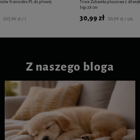
psów Francodex PL do płowej
Trixie Zabawka pluszowa z dźwięk
Sęp 28 cm
30,99 zł
103,96 zł / l
30,99 zł / szt.
Z naszego bloga