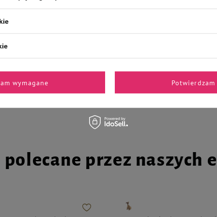
kie
kie
la psa Mini Rafi z kaczką zestaw
Karma mokra dla psów małych ras
Little's Moments mix 12 x 185 g
zam wymagane
Potwierdzam 
60,08 zł
24,38 zł / kg
27,06 zł / kg
i polecane przez naszych 