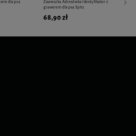
iem dla psa
Zawieszka Adresówka Identyfikator z
grawerem dla psa Spitz
68,90 zł