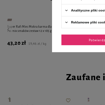
Analityczne pliki coo
Reklamowe pliki coo
Super Rafi Mini Mokra karma dla psów małych
Mokra karma d
ras mix smaków zestaw 12 x 185 g
12 x 185g
Potwierd
43,20 zł
54,12 zł
19,46 zł / kg
Zaufane 