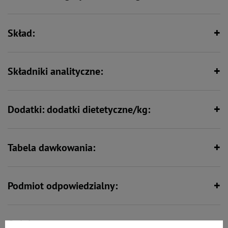
konkretnych potrzebach
żywieniowych
Skład:
Wspiera odporność
Zawiera nienasycone kwasy
tłuszczowe
Składniki analityczne:
Wspiera kości i stawy
Min. 80% mięsa i produktów
Dodatki: dodatki dietetyczne/kg:
pochodzenia zwierzęcego
Tabela dawkowania:
Podmiot odpowiedzialny:
Opinie: