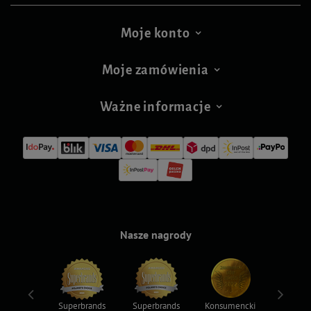
Moje konto
Moje zamówienia
Ważne informacje
Nasze nagrody
ksy 2022
Superbrands
Superbrands
Konsumencki
Konsum