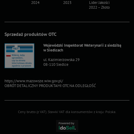
2024
2023
Lider Jakości
Lider Ja
2022 – Złoto
2022 – S
Sprzedaż produktów OTC
Wojewódzki Inspektorat Weterynarii z siedzibą
w Siedlcach
ul. Kazimierzowska 29
08-110 Siedlce
https://www.mazowsze.wiw.gov.pl/
OBRÓT DETALICZNY PRODUKTAMI OTC NA ODLEGŁOŚĆ
Ceny brutto (z VAT).
Stawki VAT dla konsumentów z kraju:
Polska
.