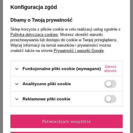
Konfiguracja zgód
Dbamy o Twoją prywatność
To także ucieszy Twojego
Sklep korzysta z plików cookie w celu realizacji usług zgodnie z
pupila
Polityką dotyczącą cookies
. Możesz określić warunki
przechowywania lub dostępu do cookie w Twojej przeglądarce.
Więcej informacji na temat warunków i prywatności można
znaleźć także na stronie
Prywatność i warunki Google
.
Mokra karma dla kota po
MAU Mus Karma mokra dla kota
Zawsze
Funkcjonalne pliki cookie (wymagane)
sterylizacji indyk z przepiórką i
sarna z fioletową marchewką i
aktywne
zieloną herbatą Dolina Noteci
kolendrą 85 g
Superfood Pasztet & Filet 85 g
Analityczne pliki cookie
Reklamowe pliki cookie
6,84 zł
4,03 zł
80,47 zł / kg
47,41 zł / kg
Potwierdzam wszystkie
-
-
+
+