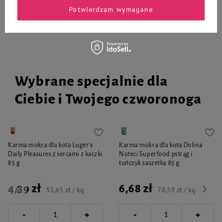
Do koszyka
Do koszyka
Potwierdzam wymagane
Wybrane specjalnie dla
Ciebie i Twojego czworonoga
Karma mokra dla kota Luger's
Karma mokra dla kota Dolina
Daily Pleasures z sercami z kaczki
Noteci Superfood pstrąg i
85 g
tuńczyk saszetka 85 g
4,39 zł
6,68 zł
51,65 zł / kg
78,59 zł / kg
-
-
+
+