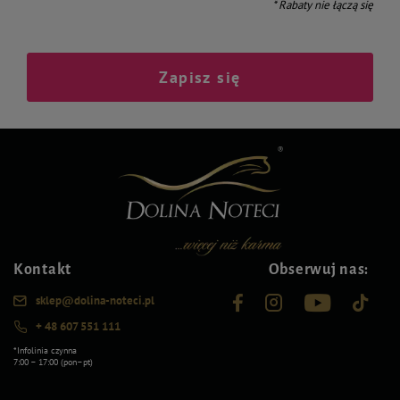
* Rabaty nie łączą się
Zapisz się
Kontakt
Obserwuj nas:
sklep@dolina-noteci.pl
+ 48 607 551 111
*Infolinia czynna
7:00 – 17:00 (pon–pt)