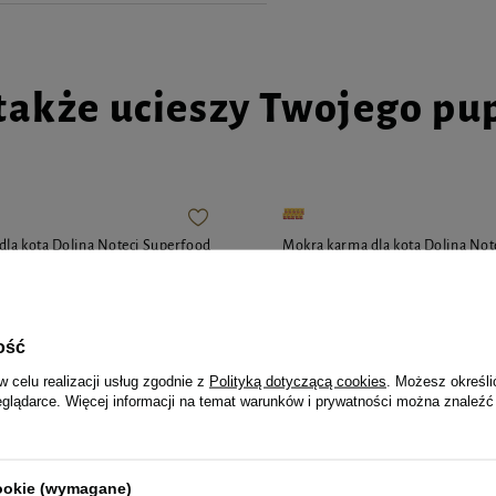
także ucieszy Twojego pu
la kota Dolina Noteci Superfood
Mokra karma dla kota Dolina Not
ielęcina saszetka zestaw 10 x 85 g
kurczak i wołowina z doradą sasz
x 85 g
ość
63,50 zł
74,71 zł / kg
74,71 zł / kg
w celu realizacji usług zgodnie z
Polityką dotyczącą cookies
. Możesz określi
eglądarce. Więcej informacji na temat warunków i prywatności można znaleźć
cookie (wymagane)