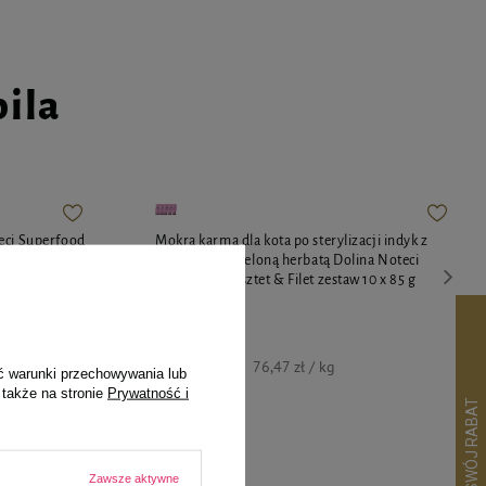
pila
eci Superfood
Mokra karma dla kota po sterylizacji indyk z
etka zestaw 10
przepiórką i zieloną herbatą Dolina Noteci
Superfood Pasztet & Filet zestaw 10 x 85 g
65,00 zł
76,47 zł / kg
ć warunki przechowywania lub
 także na stronie
Prywatność i
Zawsze aktywne