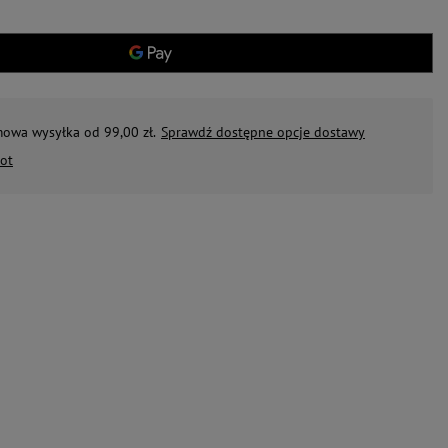
mowa wysyłka od 99,00 zł.
Sprawdź dostępne opcje dostawy
ot