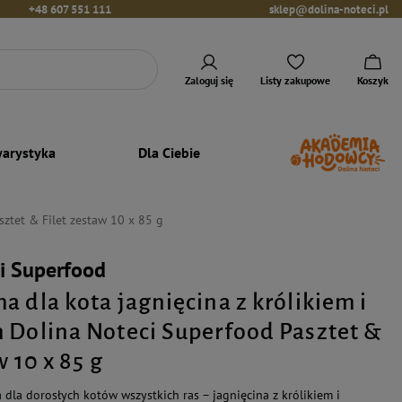
+48 607 551 111
sklep@dolina-noteci.pl
Zaloguj się
Listy zakupowe
Koszyk
arystyka
Dla Ciebie
sztet & Filet zestaw 10 x 85 g
i Superfood
a dla kota jagnięcina z królikiem i
 Dolina Noteci Superfood Pasztet &
w 10 x 85 g
dla dorosłych kotów wszystkich ras – jagnięcina z królikiem i