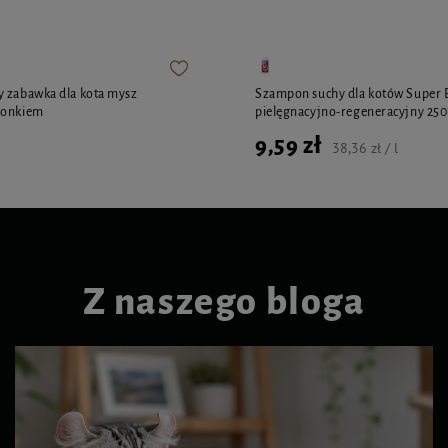
y zabawka dla kota mysz
Szampon suchy dla kotów Super 
gonkiem
pielęgnacyjno-regeneracyjny 250
9,59 zł
38,36 zł / l
Z naszego bloga