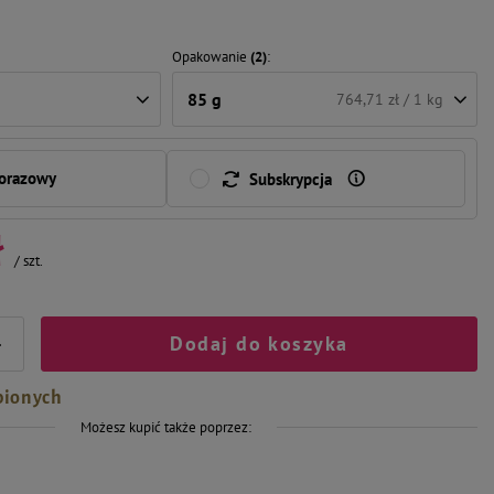
Opakowanie
(2)
85 g
764,71 zł / 1 kg
norazowy
Subskrypcja
ł
/
szt.
Dodaj do koszyka
+
bionych
Możesz kupić także poprzez: