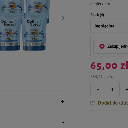
nagietkiem
Smak
(4)
Jagnięcina
Zakup jed
65,00 z
764,71 zł / kg
-
Dodaj do ulu