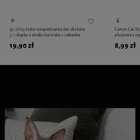
Joy&Toy Jajko niespodzianka 2w1 dla kota
Camon Cat To
przekąska o smaku kurczaka + zabawka
pluszowa z o
19,90 zł
8,99 zł