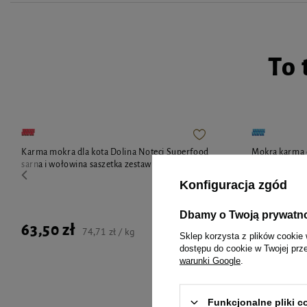
To 
Karma mokra dla kota Dolina Noteci Superfood
Mokra karma d
sarna i wołowina saszetka zestaw 10 x 85 g
jagnięcina i c
Konfiguracja zgód
Dbamy o Twoją prywatn
63,50 zł
63,50 zł
74,71 zł / kg
Sklep korzysta z plików cookie 
dostępu do cookie w Twojej prz
warunki Google
.
Funkcjonalne pliki 