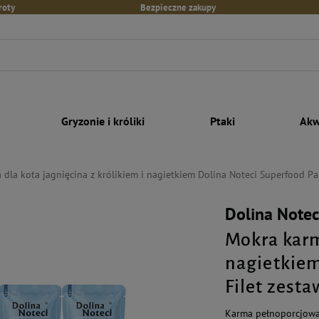
roty
Bezpieczne zakupy
Gryzonie i króliki
Ptaki
Akw
dla kota jagnięcina z królikiem i nagietkiem Dolina Noteci Superfood Pa
Dolina Notec
Mokra karm
nagietkiem
Filet zesta
Karma pełnoporcjowa 