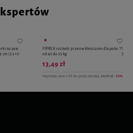
ekspertów
ki na psie
FIPREX roztwór przeciw kleszczom dla psów XL
3 cm (3 x 10
od 40 do 55 kg
13,49 zł
Najniższa cena z 30 dni przed obniżką
14,99 zł
-10%