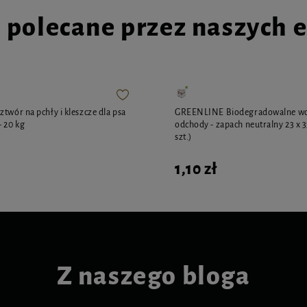
i polecane przez naszych 
twór na pchły i kleszcze dla psa
GREENLINE Biodegradowalne wor
- 20 kg
odchody - zapach neutralny 23 x 3
szt.)
1,10 zł
Z naszego bloga