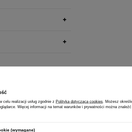
także ucieszy Twojego pu
ość
w celu realizacji usług zgodnie z
Polityką dotyczącą cookies
. Możesz określi
eglądarce. Więcej informacji na temat warunków i prywatności można znaleźć
ni Mokra karma dla psów małych
Mokra karma dla psów małych ras
 i wątróbką z królika 100 g
Noteci Premium z bażantem, dyni
makaronem saszetka 100 g
cookie (wymagane)