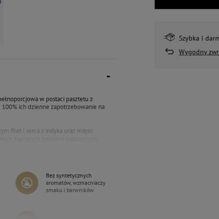
Szybka i dar
Wygodny zwr
pełnoporcjowa w postaci pasztetu z
 w 100% ich dzienne zapotrzebowanie na
m filet i serca z indyka oraz mięso
nych, będących źródłem naturalnych
ystnie wpływa na właściwości smakowe
ówno
komplet niezbędnych aminokwasów
Bez syntetycznych
jonowania organizmu.
aromatów, wzmacniaczy
smaku i barwników
składników mineralnych, ze szczególnym
spiera to prawidłową pracę zarówno