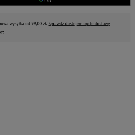
mowa wysyłka od 99,00 zł.
Sprawdź dostępne opcje dostawy
ot