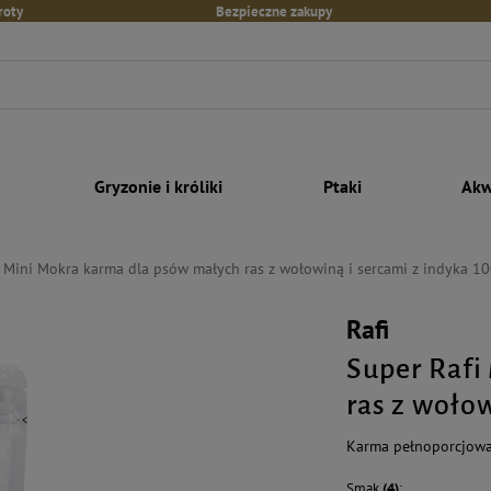
roty
Bezpieczne zakupy
Gryzonie i króliki
Ptaki
Akw
i Mini Mokra karma dla psów małych ras z wołowiną i sercami z indyka 10
Rafi
Super Rafi
ras z wołow
Karma pełnoporcjowa
Smak
(4)