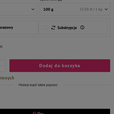
100 g
23,50 zł / 1 kg
norazowy
Subskrypcja
zt.
Dodaj do koszyka
+
bionych
Możesz kupić także poprzez: