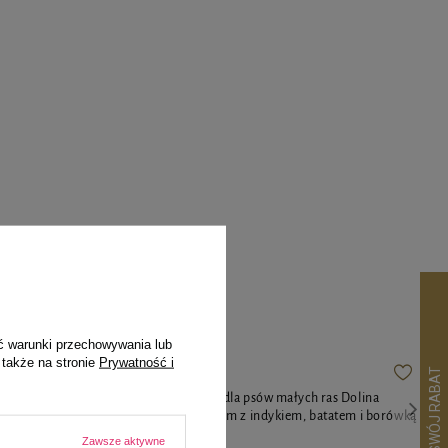
pila
ć warunki przechowywania lub
 także na stronie
Prywatność i
 Dolina
Mokra karma dla psów małych ras Dolina
ą i
Noteci Premium z indykiem, batatem i borówką
100 g
Zawsze aktywne