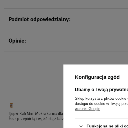
Podmiot odpowiedzialny:
Opinie:
To 
Konfiguracja zgód
Dbamy o Twoją prywatn
Sklep korzysta z plików cookie 
dostępu do cookie w Twojej prz
warunki Google
.
Super Rafi Mini Mokra karma dla psów małych
Super Rafi Mi
ras z przepiórką i wątróbką z kaczki 100 g
ras z indykiem
Funkcjonalne pliki 