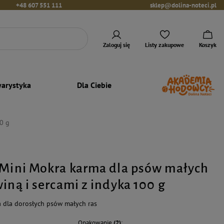
+48 607 551 111
sklep@dolina-noteci.pl
Zaloguj się
Listy zakupowe
Koszyk
arystyka
Dla Ciebie
0 g
 Mini Mokra karma dla psów małych
iną i sercami z indyka 100 g
 dla dorosłych psów małych ras
Opakowanie
(2)