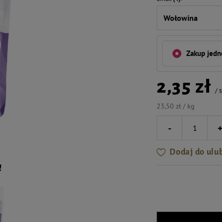
Wołowina
Zakup jed
2,35 zł
/
s
23,50 zł / kg
-
Dodaj do ulu
!