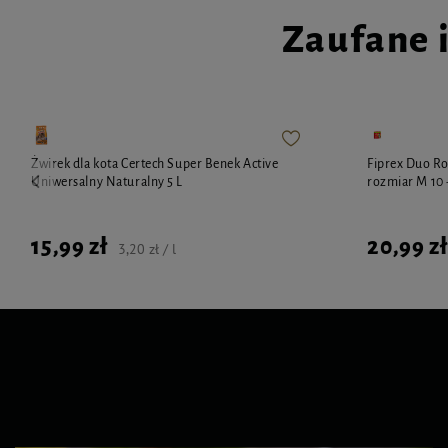
Zaufane 
Żwirek dla kota Certech Super Benek Active
Fiprex Duo Roz
Uniwersalny Naturalny 5 L
rozmiar M 10 
15,99 zł
20,99 zł
3,20 zł / l