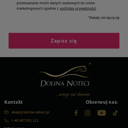
przetwarzanie moich danych osobowych do celów
polityką prywatności
marketingowych zgodnie z
* Rabaty nie łączą się
Zapisz się
Kontakt
Obserwuj nas:
sklep@dolina-noteci.pl
+ 48 607 551 111