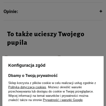
Opinie:
To także ucieszy Twojego
pupila
Konfiguracja zgód
Mokra karma dla psa Dolina
Mokra karma dla psa Dolina
Noteci Premium bogata w
Noteci Premium bogata w
królika puszka 400 g EDYCJA
łososia puszka 400 g EDYCJA
Dbamy o Twoją prywatność
LIMITOWANA
LIMITOWANA
Sklep korzysta z plików cookie w celu realizacji usług zgodnie z
5,99 zł
5,99 zł
Polityką dotyczącą cookies
. Możesz określić warunki
14,98 zł / kg
14,98 zł / kg
przechowywania lub dostępu do cookie w Twojej przeglądarce.
Więcej informacji na temat warunków i prywatności można
Najniższa cena z 30 dni przed
Najniższa cena z 30 dni przed
znaleźć także na stronie
Prywatność i warunki Google
.
obniżką
7,99 zł
-25%
obniżką
7,99 zł
-25%