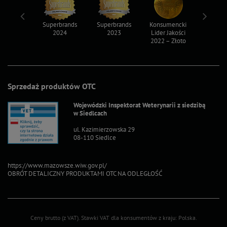
ksy 2022
Superbrands
Superbrands
Konsumencki
Konsum
2024
2023
Lider Jakości
Lider Ja
2022 – Złoto
2022 – S
Sprzedaż produktów OTC
Wojewódzki Inspektorat Weterynarii z siedzibą
w Siedlcach
ul. Kazimierzowska 29
08-110 Siedlce
https://www.mazowsze.wiw.gov.pl/
OBRÓT DETALICZNY PRODUKTAMI OTC NA ODLEGŁOŚĆ
Ceny brutto (z VAT).
Stawki VAT dla konsumentów z kraju:
Polska
.