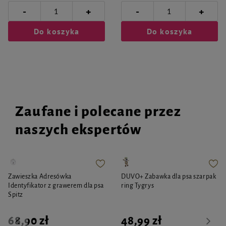
-
-
+
+
Do koszyka
Do koszyka
Zaufane i polecane przez
naszych ekspertów
Zawieszka Adresówka
DUVO+ Zabawka dla psa szarpak
Identyfikator z grawerem dla psa
ring Tygrys
Spitz
68,90 zł
48,99 zł