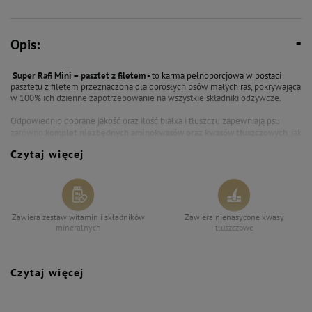
Opis:
Super Rafi Mini – pasztet z filetem -
to karma pełnoporcjowa w postaci
pasztetu z filetem przeznaczona dla dorosłych psów małych ras, pokrywająca
w 100% ich dzienne zapotrzebowanie na wszystkie składniki odżywcze.
Odpowiednio dobrane jakość oraz ilość białka i tłuszczu zapewniają psu
zarówno
komplet niezbędnych aminokwasów oraz kwasów tłuszczowych
, jak
i energię konieczną do prawidłowego funkcjonowania organizmu.
Czytaj więcej
Karma została precyzyjnie skomponowana pod kątem zawartości wszystkich
składników mineralnych, ze szczególnym uwzględnieniem odpowiedniego
stosunku ilościowego wapnia do fosforu.
Wspiera to prawidłową pracę
zarówno układu kostnego, jak i mięśniowego.
Zawiera zestaw witamin i składników
Zawiera nienasycone kwasy
Dzięki metodzie produkcji oraz precyzyjnemu doborowi surowców karma
mineralnych
tłuszczowe
jest produktem
lekkostrawnym
, charakteryzującym się wysokimi
współczynnikami strawności składników odżywczych. Jest idealnie
dopasowana do potrzeb żywieniowych dorosłych psów małych ras.
Czytaj więcej
Bez syntetycznych aromatów,
Skrojona na miarę potrzeb małych i
wzmacniaczy smaku i barwników
miniaturowych psów – odpowiednia
wielkość porcji i składników