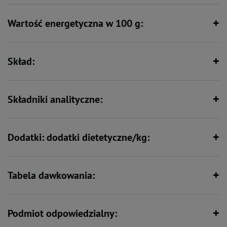
Wartość energetyczna w 100 g:
Wspiera florę bakteryjną jelit
Wspiera kości i stawy
Skład:
Wspiera odporność
Bez zbóż
Składniki analityczne:
Dodatki: dodatki dietetyczne/kg:
Tabela dawkowania:
Podmiot odpowiedzialny: