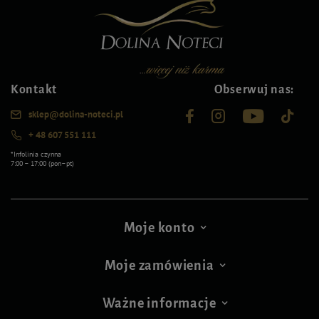
Kontakt
Obserwuj nas:
sklep@dolina-noteci.pl
+ 48 607 551 111
*Infolinia czynna
7:00 – 17:00 (pon–pt)
Moje konto
Moje zamówienia
Ważne informacje