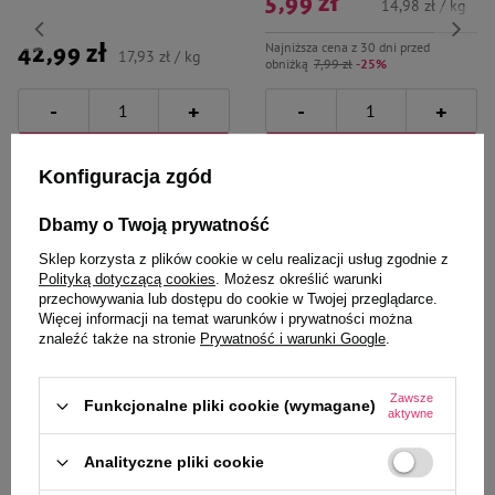
5,99 zł
14,98 zł / kg
Najniższa cena z 30 dni przed
42,99 zł
17,93 zł / kg
obniżką
7,99 zł
-25%
-
-
+
+
Do koszyka
Do koszyka
Konfiguracja zgód
Dbamy o Twoją prywatność
Sklep korzysta z plików cookie w celu realizacji usług zgodnie z
Polityką dotyczącą cookies
. Możesz określić warunki
przechowywania lub dostępu do cookie w Twojej przeglądarce.
Więcej informacji na temat warunków i prywatności można
Wybrane specjalnie dla
znaleźć także na stronie
Prywatność i warunki Google
.
Ciebie i Twojego czworonoga
Zawsze
Funkcjonalne pliki cookie (wymagane)
aktywne
Analityczne pliki cookie
Mokra karma dla psa Piper Pure
Mokra Karma dla psa Piper
kurczak z ryżem brązowym dla
Animals z wątróbką wołową i