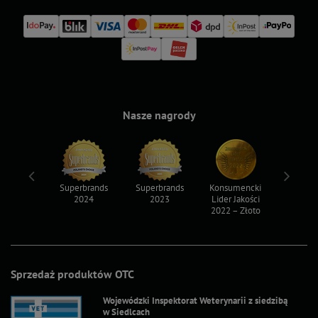
Nasze nagrody
ksy 2022
Superbrands
Superbrands
Konsumencki
Konsum
2024
2023
Lider Jakości
Lider Ja
2022 – Złoto
2022 – S
Sprzedaż produktów OTC
Wojewódzki Inspektorat Weterynarii z siedzibą
w Siedlcach