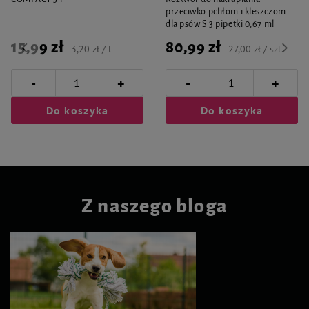
przeciwko pchłom i kleszczom
dla psów S 3 pipetki 0,67 ml
15,99 zł
80,99 zł
3,20 zł / l
27,00 zł / szt.
-
-
+
+
Do koszyka
Do koszyka
Z naszego bloga