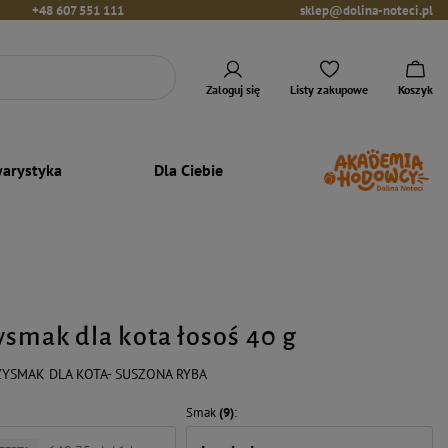
+48 607 551 111
sklep@dolina-noteci.pl
Zaloguj się
Listy zakupowe
Koszyk
arystyka
Dla Ciebie
ysmak dla kota łosoś 40 g
RZYSMAK DLA KOTA- SUSZONA RYBA
Smak
(9)