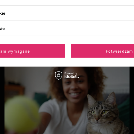
9,90 zł
kie
kie
Z naszego bloga
zam wymagane
Potwierdzam 