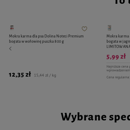
To 
Mokra karma dla psa Dolina Noteci Premium
Mokra karma 
bogata w wołowinę puszka 800 g
bogata w jagn
LIMITOWAN
5,99 zł
Najniższa cena 
wprowadzeniem
12,35 zł
15,44 zł / kg
Cena regularna
Wybrane spec