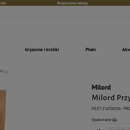
roty
Bezpieczne zakupy
Gryzonie i króliki
Ptaki
Akw
 40 g
Milord
Milord Prz
FILET Z ŁOSOSIA - P
Opakowanie
(1)