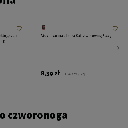
pila
aktujących
Mokra karma dla psa Rafi z wołowiną 800 g
85 g
8,39 zł
10,49 zł / kg
go czworonoga