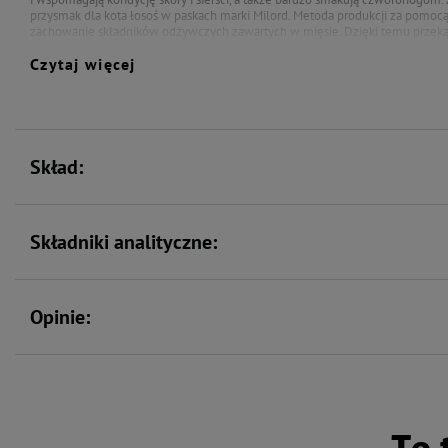
przysmak dla kota łosoś w paskach marki Milord. Metoda produkcji za pomoc
zachowanie składników odżywczych zawartych w mięsie. Dzięki temu przeką
uzupełniająca dietę kota. Podaj ją swojemu pupilowi, a on zamruczy z radości
Czytaj więcej
Skład:
Składniki analityczne:
Opinie: