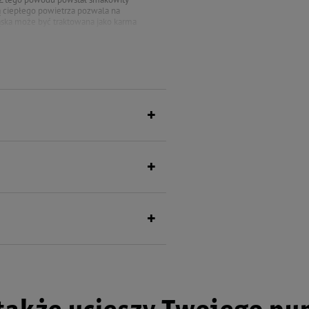
ą ciepłego powietrza pozwala na
ska może być traktowana jako karma
!