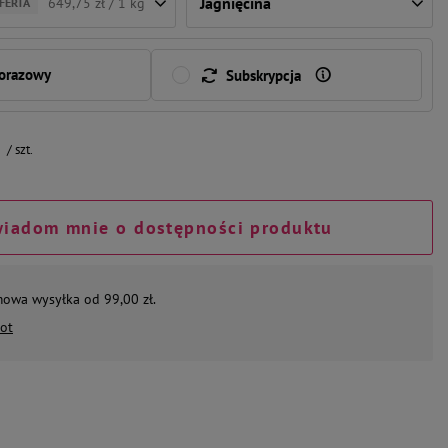
Jagnięcina
649,75 zł / 1 kg
FERTA
norazowy
Subskrypcja
/
szt.
iadom mnie o dostępności produktu
mowa wysyłka od 99,00 zł.
ot