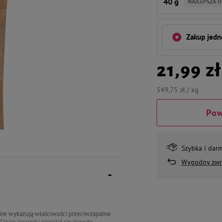
40 g
NAJLEPSZA O
Zakup jed
21,99 zł
549,75 zł / kg
Pow
Szybka i dar
Wygodny zwr
re wykazują właściwości przeciwzapalne
. Z tego powodu powstał smakowity