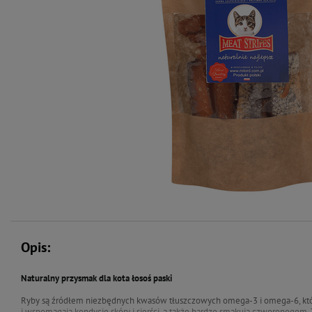
Opis:
Naturalny przysmak dla kota łosoś paski
Ryby są źródłem niezbędnych kwasów tłuszczowych omega-3 i omega-6, któ
i wspomagają kondycję skóry i sierści, a także bardzo smakują czworonogom