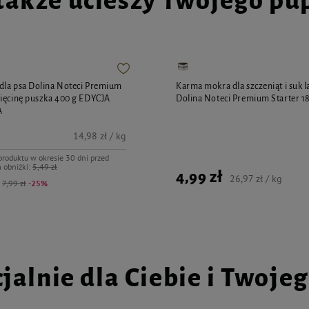
także ucieszy Twojego pu
dla psa Dolina Noteci Premium
Karma mokra dla szczeniąt i suk l
ięcinę puszka 400 g EDYCJA
Dolina Noteci Premium Starter 1
A
14,98 zł / kg
produktu w okresie 30 dni przed
 obniżki:
5,49 zł
4,99 zł
26,97 zł / kg
:
7,99 zł
-25%
jalnie dla Ciebie i Twoje