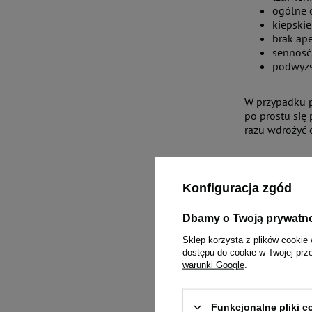
ogólne o
kiepski
brak ape
senność
podwyżs
W przypadku po
po prostu się 
razu wdrożyć 
Źródła z
Konfiguracja zgód
Zastanawiasz 
Dbamy o Twoją prywatn
dochodzi najcz
przebywa w mie
Sklep korzysta z plików cookie 
dostępu do cookie w Twojej prz
warunki Google
.
Koty z aktywn
gdy w domu jes
Funkcjonalne pliki 