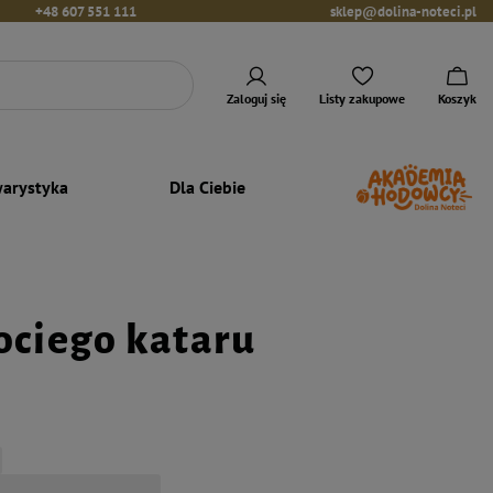
+48 607 551 111
sklep@dolina-noteci.pl
Zaloguj się
Listy zakupowe
Koszyk
arystyka
Dla Ciebie
ociego kataru