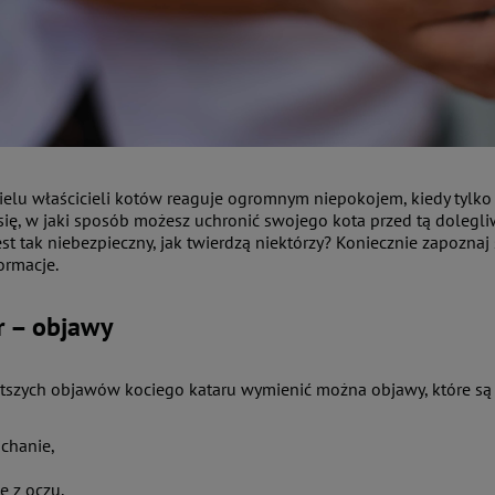
ielu właścicieli kotów reaguje ogromnym niepokojem, kiedy tylko g
się, w jaki sposób możesz uchronić swojego kota przed tą dolegliw
est tak niebezpieczny, jak twierdzą niektórzy? Koniecznie zapozna
ormacje.
r – objawy
tszych objawów kociego kataru wymienić można objawy, które są 
ichanie,
e z oczu,