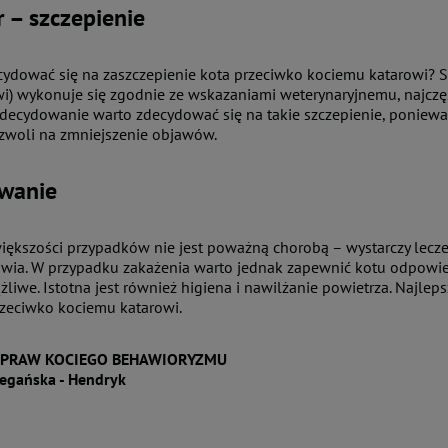
r – szczepienie
cydować się na zaszczepienie kota przeciwko kociemu katarowi? S
wi) wykonuje się zgodnie ze wskazaniami weterynaryjnemu, najczęśc
Zdecydowanie warto zdecydować się na takie szczepienie, ponieważ
zwoli na zmniejszenie objawów.
wanie
większości przypadków nie jest poważną chorobą – wystarczy lecz
owia. W przypadku zakażenia warto jednak zapewnić kotu odpowi
ążliwe. Istotna jest również higiena i nawilżanie powietrza. Najl
rzeciwko kociemu katarowi.
SPRAW KOCIEGO BEHAWIORYZMU
egańska - Hendryk