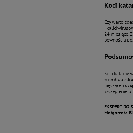
Koci kata
Czy warto zde
i kaliciwiruso
24 miesiące. 
pewnością po
Podsumo
Koci katar w 
wrócił do zdr
męczące i uci
szczepienie p
EKSPERT DO 
Małgorzata Bi