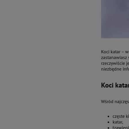
Koci katar – w
zastanawiasz 
rzeczywiście j
niezbędne inf
Koci kata
Wśród najczęs
częste k
katar,
łzawieni