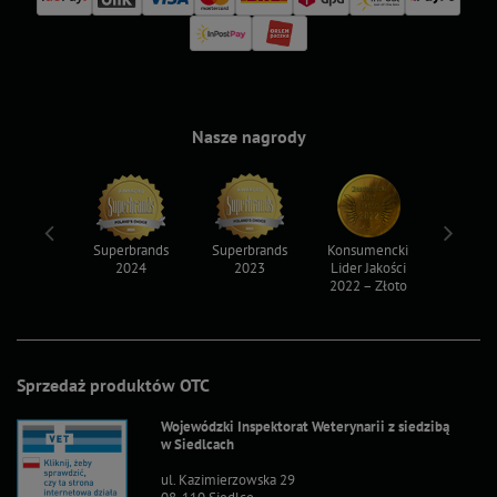
Nasze nagrody
ksy 2022
Superbrands
Superbrands
Konsumencki
Konsum
2024
2023
Lider Jakości
Lider Ja
2022 – Złoto
2022 – S
Sprzedaż produktów OTC
Wojewódzki Inspektorat Weterynarii z siedzibą
w Siedlcach
ul. Kazimierzowska 29