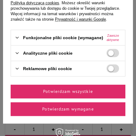
Polityką dotyczącą cookies
. Możesz określić warunki
przechowywania lub dostępu do cookie w Twojej przeglądarce.
Więcej informacji na temat warunków i prywatności można
znaleźć także na stronie
Prywatność i warunki Google
.
Zawsze
Funkcjonalne pliki cookie (wymagane)
aktywne
Wybrane specjalnie dla
Analityczne pliki cookie
Ciebie i Twojego czworonoga
Reklamowe pliki cookie
Mokra karma dla psa Dolina
Mokra karma dla psa Dolina
Potwierdzam wszystkie
Noteci Premium bogata w
Noteci Premium bogata w dorsza
królika z żurawiną saszetka 500 g
z brokułami saszetka 500 g
Potwierdzam wymagane
9,26 zł
9,26 zł
18,52 zł / kg
18,52 zł / kg
-
-
+
+