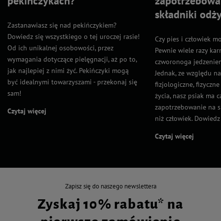
pekińczykach?
zapotrzebowa
składniki odż
Zastanawiasz się nad pekińczykiem?
Dowiedz się wszystkiego o tej uroczej rasie!
Czy pies i człowiek m
Od ich unikalnej osobowości, przez
Pewnie wiele razy kar
wymagania dotyczące pielęgnacji, aż po to,
czworonoga jedzeniem
jak najlepiej z nimi żyć. Pekińczyki mogą
Jednak, ze względu n
być idealnymi towarzyszami - przekonaj się
fizjologiczne, fizyczn
sam!
życia, nasz psiak ma 
zapotrzebowanie na s
Czytaj więcej
niż człowiek. Dowiedz s
Czytaj więcej
Zapisz się do naszego newslettera
Zyskaj 10% rabatu* na