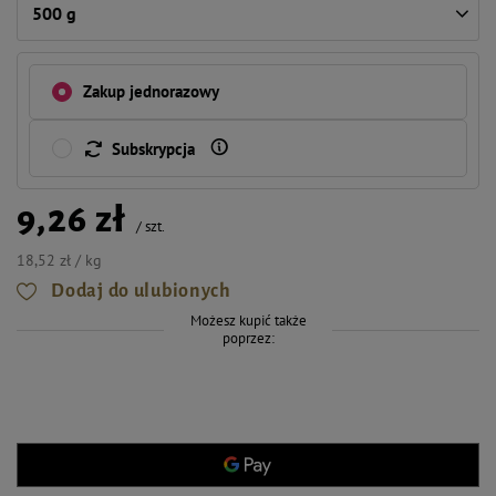
500 g
Zakup jednorazowy
Subskrypcja
9,26 zł
/
szt.
18,52 zł / kg
Dodaj do ulubionych
Możesz kupić także
poprzez: