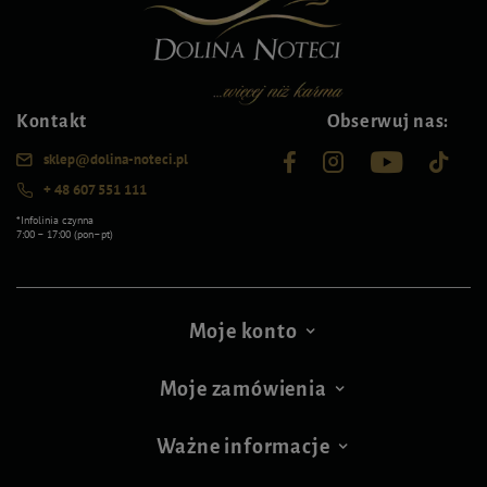
Kontakt
Obserwuj nas:
sklep@dolina-noteci.pl
+ 48 607 551 111
*Infolinia czynna
7:00 – 17:00 (pon–pt)
Moje konto
Moje zamówienia
Ważne informacje