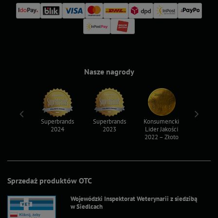
Nasze nagrody
ksy 2022
Superbrands
Superbrands
Konsumencki
Konsum
2024
2023
Lider Jakości
Lider Ja
2022 – Złoto
2022 – S
Sprzedaż produktów OTC
Wojewódzki Inspektorat Weterynarii z siedzibą
w Siedlcach