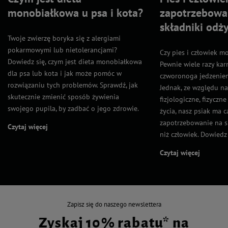
monobiałkowa u psa i kota?
zapotrzebowa
składniki odż
Twoje zwierzę boryka się z alergiami
pokarmowymi lub nietolerancjami?
Czy pies i człowiek m
Dowiedz się, czym jest dieta monobiałkowa
Pewnie wiele razy kar
dla psa lub kota i jak może pomóc w
czworonoga jedzeniem
rozwiązaniu tych problemów. Sprawdź, jak
Jednak, ze względu n
skutecznie zmienić sposób żywienia
fizjologiczne, fizyczn
swojego pupila, by zadbać o jego zdrowie.
życia, nasz psiak ma 
zapotrzebowanie na s
Czytaj więcej
niż człowiek. Dowiedz s
Czytaj więcej
Zapisz się do naszego newslettera
Zyskaj 10% rabatu* na