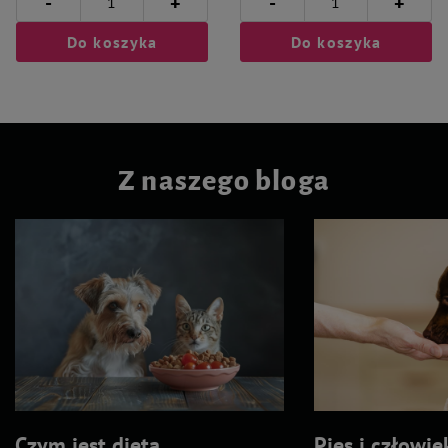
-
-
+
+
Do koszyka
Do koszyka
Z naszego bloga
Czym jest dieta
Pies i człowie