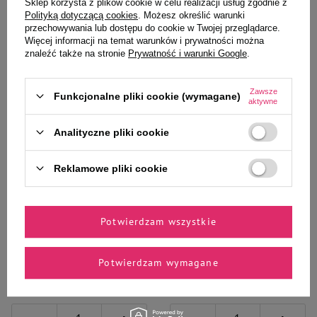
Sklep korzysta z plików cookie w celu realizacji usług zgodnie z
Do koszyka
Do koszyka
Polityką dotyczącą cookies
. Możesz określić warunki
przechowywania lub dostępu do cookie w Twojej przeglądarce.
Więcej informacji na temat warunków i prywatności można
znaleźć także na stronie
Prywatność i warunki Google
.
Zawsze
Funkcjonalne pliki cookie (wymagane)
aktywne
Wybrane specjalnie dla
Analityczne pliki cookie
Ciebie i Twojego czworonoga
Reklamowe pliki cookie
Mokra karma dla psa alergika
Mokra karma dla psa alergika
Potwierdzam wszystkie
Dolina Noteci Premium Pure
Dolina Noteci Premium Pure
bogata w kaczkę puszka 800 g
bogata w indyka z ziemniakami
800 g
Potwierdzam wymagane
19,04 zł
18,01 zł
23,80 zł / kg
22,51 zł / kg