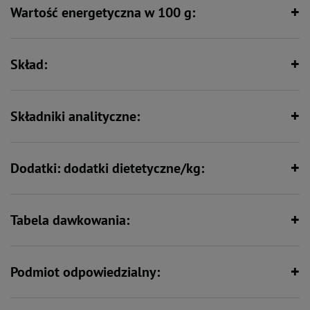
Wartość energetyczna w 100 g:
Wspiera florę bakteryjną jelit
Wspiera odporność
Skład:
Zawiera zestaw witamin i składników
Zawiera nienasycone kwasy
mineralnych
tłuszczowe
Składniki analityczne:
Dodatki: dodatki dietetyczne/kg:
Wspiera kości i stawy
Min. 80% mięsa i produktów
pochodzenia zwierzęcego
Tabela dawkowania:
Podmiot odpowiedzialny: