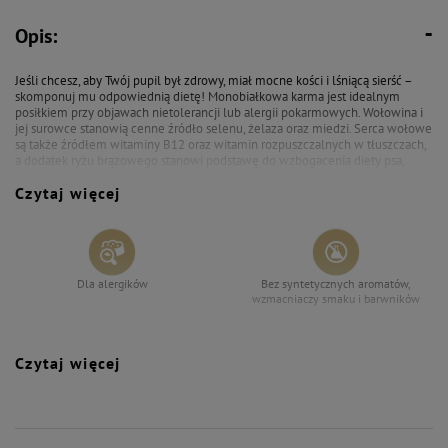
103,02 zł
108,06 zł
Opis:
Mokra karma dla psa alergika
Dolina Noteci Premium Pure
bogata w wołowinę z ryżem
Jeśli chcesz, aby Twój pupil był zdrowy, miał mocne kości i lśniącą sierść –
brązowym zestaw 6 x 800 g
skomponuj mu odpowiednią dietę! Monobiałkowa karma jest idealnym
posiłkiem przy objawach nietolerancji lub alergii pokarmowych. Wołowina i
jej surowce stanowią cenne źródło selenu, żelaza oraz miedzi. Serca wołowe
są także źródłem witaminy B12 oraz witamin rozpuszczalnych w tłuszczach,
a dodatek ryżu brązowego stanowi podstawę do wzbogacenia diety psa,
która reguluje przebieg procesów trawiennych. Zadbaj o dobre
Czytaj więcej
samopoczucie swojego pupila!
Dla alergików
Bez syntetycznych aromatów,
wzmacniaczy smaku i barwników
Czytaj więcej
Zawiera jedno źródło białka
Specjalistyczna - dla zwierząt o
(monobiałkowa) – idealna dla
konkretnych potrzebach
zwierząt z nietolerancjami
żywieniowych
pokarmowymi