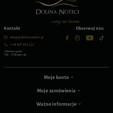
Kontakt
Obserwuj nas:
sklep@dolina-noteci.pl
+ 48 607 551 111
*Infolinia czynna
7:00 – 17:00 (pon–pt)
Moje konto
Moje zamówienia
Ważne informacje