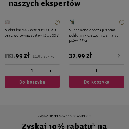
naszych ekspertów
Mokra karma 4Vets Natural dla
Super Beno obroża przeciw
psa z wołowiną zestaw 12 x 800 g
pchłom i kleszczom dla małych
psów (35 cm)
113,99 zł
37,99 zł
11,88 zł / kg
-
-
+
+
Do koszyka
Do koszyka
Zapisz się do naszego newslettera
Zyskaj 10% rabatu* na