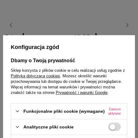
5,14 zł
12,35 zł
34,27 zł / kg
15,44 zł / kg
Konfiguracja zgód
-
-
+
+
Dbamy o Twoją prywatność
Do koszyka
Do koszyka
Sklep korzysta z plików cookie w celu realizacji usług zgodnie z
Polityką dotyczącą cookies
. Możesz określić warunki
przechowywania lub dostępu do cookie w Twojej przeglądarce.
Więcej informacji na temat warunków i prywatności można
znaleźć także na stronie
Prywatność i warunki Google
.
Zawsze
Funkcjonalne pliki cookie (wymagane)
Wybrane specjalnie dla
aktywne
Ciebie i Twojego czworonoga
Analityczne pliki cookie