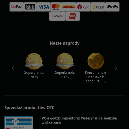
Nasze nagrody
ksy 2022
Superbrands
Superbrands
Konsumencki
Konsum
2024
2023
Lider Jakości
Lider Ja
2022 – Złoto
2022 – S
Sprzedaż produktów OTC
Wojewódzki Inspektorat Weterynarii z siedzibą
w Siedlcach