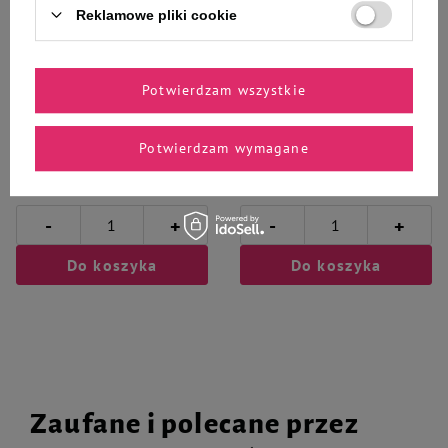
Reklamowe pliki cookie
Milord Przysmaki ciastka dla psa
Mokra karma dla psa Dolina
kurczak i jabłko 80 g
Noteci Premium bogata w
kurczaka zestaw 12 x 800 g
Potwierdzam wszystkie
Potwierdzam wymagane
20,99 zł
140,76 zł
262,38 zł / kg
14,66 zł / kg
-
-
+
+
Do koszyka
Do koszyka
Zaufane i polecane przez