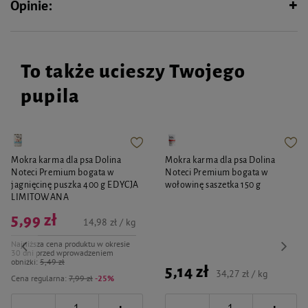
Opinie:
To także ucieszy Twojego
pupila
Mokra karma dla psa Dolina
Mokra karma dla psa Dolina
Noteci Premium bogata w
Noteci Premium bogata w
jagnięcinę puszka 400 g EDYCJA
wołowinę saszetka 150 g
LIMITOWANA
5,99 zł
14,98 zł / kg
Najniższa cena produktu w okresie
30 dni przed wprowadzeniem
obniżki:
5,49 zł
5,14 zł
34,27 zł / kg
Cena regularna:
7,99 zł
-25%
-
-