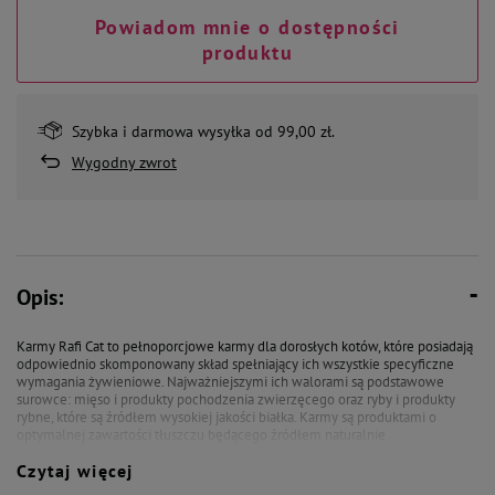
Powiadom mnie o dostępności
produktu
Szybka i darmowa wysyłka od 99,00 zł.
Wygodny zwrot
Opis:
Karmy Rafi Cat to pełnoporcjowe karmy dla dorosłych kotów, które posiadają
odpowiednio skomponowany skład spełniający ich wszystkie specyficzne
wymagania żywieniowe. Najważniejszymi ich walorami są podstawowe
surowce: mięso i produkty pochodzenia zwierzęcego oraz ryby i produkty
rybne, które są źródłem wysokiej jakości białka. Karmy są produktami o
optymalnej zawartości tłuszczu będącego źródłem naturalnie
występującego w mięsie i produktach pochodzenia zwierzęcego kwasu
Czytaj więcej
arachidonowego – niezbędnego do prawidłowego funkcjonowania
organizmu kotów. Dodatkowo surowce mięsne są naturalnymi źródłami