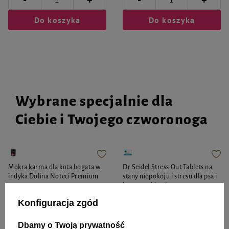
+
+
Do koszyka
Do koszyka
Wybrane specjalnie dla
Ciebie i Twojego czworonoga
Mokra karma dla kota bogata w
Dr Seidel Stress Out Tablets na
indyka Dolina Noteci Premium
stany niepokoju i stresu dla psa i
400 g
kota 10 tabletek
Konfiguracja zgód
Dbamy o Twoją prywatność