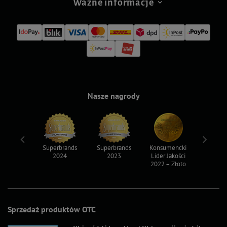
Ważne informacje
Nasze nagrody
ksy 2022
Superbrands
Superbrands
Konsumencki
Konsum
2024
2023
Lider Jakości
Lider Ja
2022 – Złoto
2022 – S
Sprzedaż produktów OTC