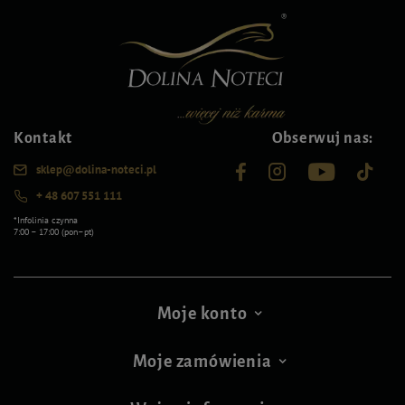
Kontakt
Obserwuj nas:
sklep@dolina-noteci.pl
+ 48 607 551 111
*Infolinia czynna
7:00 – 17:00 (pon–pt)
Moje konto
Moje zamówienia