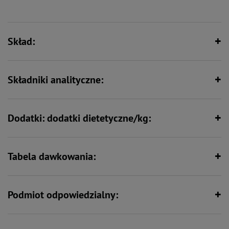
kwasów z rodziny n-6, a dodatek do karm tauryny pokrywa fizjologiczną
normę, dzięki czemu proces trawienia tłuszczu i białek zachodzi w sposób
prawidłowy. Odpowiedni stosunek wapnia do fosforu przyczynia się do
utrzymania prawidłowej homeostazy tych pierwiastków w organizmie i
zachowania mineralizacji kości na stałym poziomie. .
Skład:
Składniki analityczne:
Dodatki: dodatki dietetyczne/kg:
Tabela dawkowania:
Podmiot odpowiedzialny: