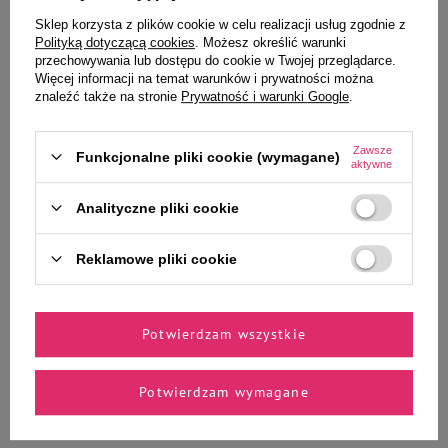
9,77 zł
14,99 zł
Sklep korzysta z plików cookie w celu realizacji usług zgodnie z
24,43 zł / kg
Polityką dotyczącą cookies
. Możesz określić warunki
przechowywania lub dostępu do cookie w Twojej przeglądarce.
-
-
+
+
Więcej informacji na temat warunków i prywatności można
znaleźć także na stronie
Prywatność i warunki Google
.
Do koszyka
Do koszyka
Zawsze
Funkcjonalne pliki cookie (wymagane)
aktywne
Analityczne pliki cookie
Reklamowe pliki cookie
Zaufane i polecane przez
naszych ekspertów
Potwierdzam wszystkie
Potwierdzam wymagane
Cleo Żwirek dla kota bentonitowy
ECO drapak dla kota leżanka z
COMPACT lawenda 5 l
drewnianym frontem