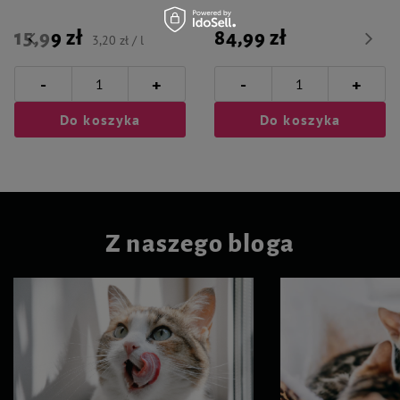
15,99 zł
84,99 zł
3,20 zł / l
-
-
+
+
Do koszyka
Do koszyka
Z naszego bloga