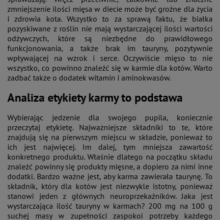
zmniejszenie ilości mięsa w diecie może być groźne dla życia
i zdrowia kota. Wszystko to za sprawą faktu, że białka
pozyskiwane z roślin nie mają wystarczającej ilości wartości
odżywczych, które są niezbędne do prawidłowego
funkcjonowania, a także brak im tauryny, pozytywnie
wpływającej na wzrok i serce. Oczywiście mięso to nie
wszystko, co powinno znaleźć się w karmie dla kotów. Warto
zadbać także o dodatek witamin i aminokwasów.
Analiza etykiety karmy to podstawa
Wybierając jedzenie dla swojego pupila, koniecznie
przeczytaj etykietę. Najważniejsze składniki to te, które
znajdują się na pierwszym miejscu w składzie, ponieważ to
ich jest najwięcej. Im dalej, tym mniejsza zawartość
konkretnego produktu. Właśnie dlatego na początku składu
znaleźć powinny się produkty mięsne, a dopiero za nimi inne
dodatki. Bardzo ważne jest, aby karma zawierała taurynę. To
składnik, który dla kotów jest niezwykle istotny, ponieważ
stanowi jeden z głównych neuroprzekaźników. Jaka jest
wystarczająca ilość tauryny w karmach? 200 mg na 100 g
suchej masy w zupełności zaspokoi potrzeby każdego