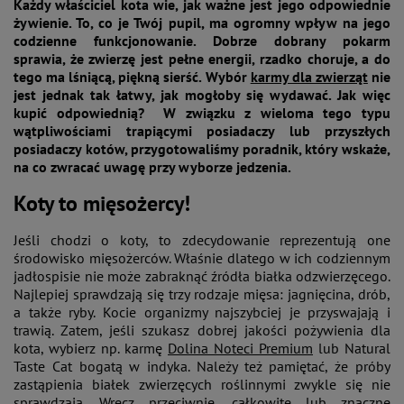
Każdy właściciel kota wie, jak ważne jest jego odpowiednie
żywienie. To, co je Twój pupil, ma ogromny wpływ na jego
codzienne funkcjonowanie. Dobrze dobrany pokarm
sprawia, że zwierzę jest pełne energii, rzadko choruje, a do
tego ma lśniącą, piękną sierść. Wybór
karmy dla zwierząt
nie
jest jednak tak łatwy, jak mogłoby się wydawać. Jak więc
kupić odpowiednią? W związku z wieloma tego typu
wątpliwościami trapiącymi posiadaczy lub przyszłych
posiadaczy kotów, przygotowaliśmy poradnik, który wskaże,
na co zwracać uwagę przy wyborze jedzenia.
Koty to mięsożercy!
Jeśli chodzi o koty, to zdecydowanie reprezentują one
środowisko mięsożerców. Właśnie dlatego w ich codziennym
jadłospisie nie może zabraknąć źródła białka odzwierzęcego.
Najlepiej sprawdzają się trzy rodzaje mięsa: jagnięcina, drób,
a także ryby. Kocie organizmy najszybciej je przyswajają i
trawią. Zatem, jeśli szukasz dobrej jakości pożywienia dla
kota, wybierz np. karmę
Dolina Noteci Premium
lub Natural
Taste Cat bogatą w indyka. Należy też pamiętać, że próby
zastąpienia białek zwierzęcych roślinnymi zwykle się nie
sprawdzają. Wręcz przeciwnie, całkowite lub znaczne