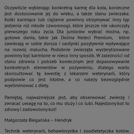
Oczywiście wybierając konkretną karmę dla kota, konieczne
jest dostosowanie jej do wieku, a także stanu zwierzaka.
Kotki karmiące lub ciężarne powinny otrzymywać inny typ
jedzenia niż młode czworonogi, które jeszcze nie ukończyły
pierwszego roku życia. Dla juniorów wybrać można, np.
gotowe dania, takie jak Dolina Noteci Premium, które
zawierają w sobie dorsza i sardynki pozytywnie wpływające
na rozwój malucha. Podobnie zwierzęta wysterylizowane
powinny być karmione w nieco inny sposób. W zależności od
stanu zdrowia i potrzeb koniecznym jest dopasowywanie
konkretnych elementów w pożywieniu, dlatego warto
skonsultować tę kwestię z lekarzem weterynarii, który
podpowie co jest istotne, a co należy bezwzględnie
wyeliminować z diety.
Pamiętaj, najważniejsze jest, aby obserwować zwierzę i
zwracać uwagę na to, co mu służy i co lubi. Najedzony kot to
zdrowy i zadowolony kot!
Małgorzata Biegańska – Hendryk
Technik weterynarii, behawiorystka i zoodietetyczka kotów.