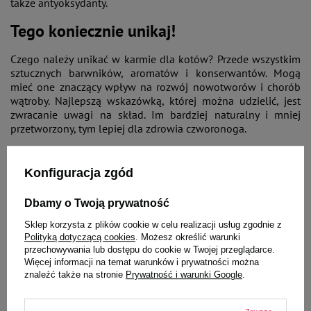
także antyoksydanty.
Tego koniecznie unikaj!
Czego należy unikać w karmie dla kotów? Przede wszystkim
sztucznych barwników, aromatów i konserwantów. Mogą
mieć one znaczący wpływ na rozwój nowotworów i chorób
wątroby. Najlepszą wskazówką, której można udzielić, jest
zwracanie uwagi na skład. Im bardziej naturalny i mniej
przetworzony, tym lepiej dla zdrowia czworonoga.
Konfiguracja zgód
Dbamy o Twoją prywatność
Sklep korzysta z plików cookie w celu realizacji usług zgodnie z
Polityką dotyczącą cookies
. Możesz określić warunki
przechowywania lub dostępu do cookie w Twojej przeglądarce.
Więcej informacji na temat warunków i prywatności można
znaleźć także na stronie
Prywatność i warunki Google
.