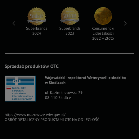
ksy 2022
Superbrands
Superbrands
Konsumencki
Konsum
2024
2023
Lider Jakości
Lider Ja
2022 – Złoto
2022 – S
Sprzedaż produktów OTC
Wojewódzki Inspektorat Weterynarii z siedzibą
w Siedlcach
ul. Kazimierzowska 29
08-110 Siedlce
https://www.mazowsze.wiw.gov.pl/
OBRÓT DETALICZNY PRODUKTAMI OTC NA ODLEGŁOŚĆ