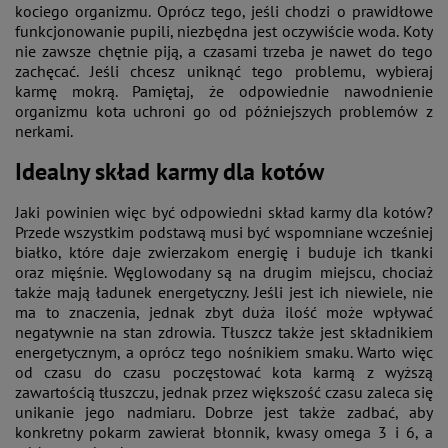
kociego organizmu. Oprócz tego, jeśli chodzi o prawidłowe
funkcjonowanie pupili, niezbędna jest oczywiście woda. Koty
nie zawsze chętnie piją, a czasami trzeba je nawet do tego
zachęcać. Jeśli chcesz uniknąć tego problemu, wybieraj
karmę mokrą. Pamiętaj, że odpowiednie nawodnienie
organizmu kota uchroni go od późniejszych problemów z
nerkami.
Idealny skład karmy dla kotów
Jaki powinien więc być odpowiedni skład karmy dla kotów?
Przede wszystkim podstawą musi być wspomniane wcześniej
białko, które daje zwierzakom energię i buduje ich tkanki
oraz mięśnie. Węglowodany są na drugim miejscu, chociaż
także mają ładunek energetyczny. Jeśli jest ich niewiele, nie
ma to znaczenia, jednak zbyt duża ilość może wpływać
negatywnie na stan zdrowia. Tłuszcz także jest składnikiem
energetycznym, a oprócz tego nośnikiem smaku. Warto więc
od czasu do czasu poczęstować kota karmą z wyższą
zawartością tłuszczu, jednak przez większość czasu zaleca się
unikanie jego nadmiaru. Dobrze jest także zadbać, aby
konkretny pokarm zawierał błonnik, kwasy omega 3 i 6, a