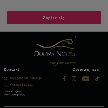
Zapisz się
Kontakt
Obserwuj nas:
sklep@dolina-noteci.pl
+ 48 607 551 111
*Infolinia czynna
7:00 – 17:00 (pon–pt)