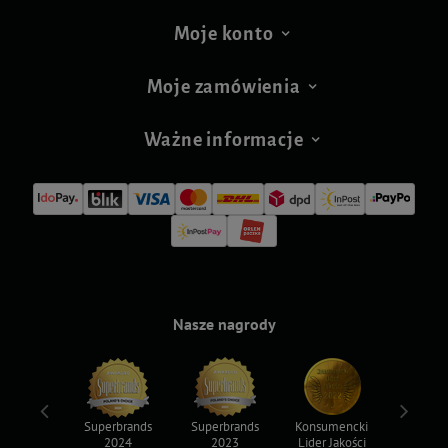
Moje konto
Moje zamówienia
Ważne informacje
Nasze nagrody
ksy 2022
Superbrands
Superbrands
Konsumencki
Konsum
2024
2023
Lider Jakości
Lider Ja