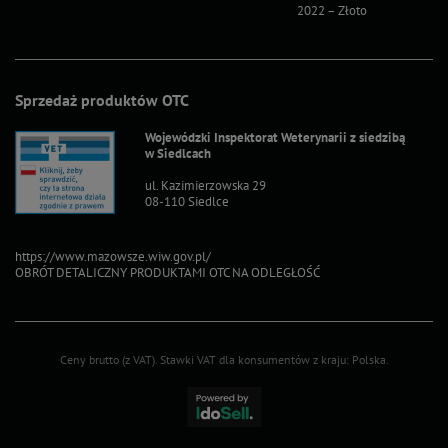
2022 – Złoto
2022 – S
Sprzedaż produktów OTC
Wojewódzki Inspektorat Weterynarii z siedzibą
w Siedlcach
ul. Kazimierzowska 29
08-110 Siedlce
https://www.mazowsze.wiw.gov.pl/
OBRÓT DETALICZNY PRODUKTAMI OTC NA ODLEGŁOŚĆ
Ceny brutto (z VAT).
Stawki VAT dla konsumentów z kraju:
Polska
.