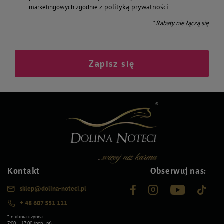
polityką prywatności
marketingowych zgodnie z
* Rabaty nie łączą się
Zapisz się
Kontakt
Obserwuj nas:
sklep@dolina-noteci.pl
+ 48 607 551 111
*Infolinia czynna
7:00 – 17:00 (pon–pt)