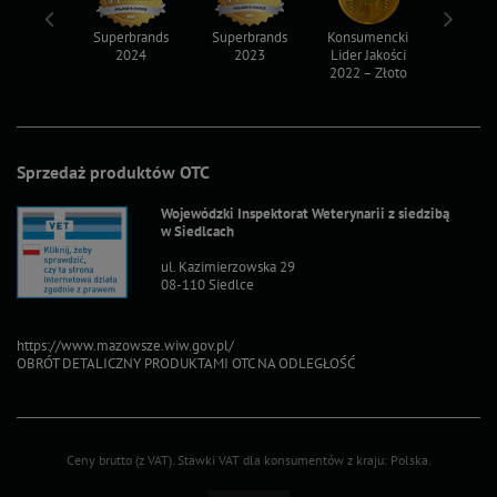
ksy 2022
Superbrands
Superbrands
Konsumencki
Konsum
2024
2023
Lider Jakości
Lider Ja
2022 – Złoto
2022 – S
Sprzedaż produktów OTC
Wojewódzki Inspektorat Weterynarii z siedzibą
w Siedlcach
ul. Kazimierzowska 29
08-110 Siedlce
https://www.mazowsze.wiw.gov.pl/
OBRÓT DETALICZNY PRODUKTAMI OTC NA ODLEGŁOŚĆ
Ceny brutto (z VAT).
Stawki VAT dla konsumentów z kraju:
Polska
.