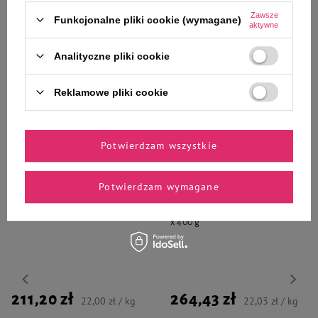
Zawsze
Funkcjonalne pliki cookie (wymagane)
aktywne
Analityczne pliki cookie
Reklamowe pliki cookie
Wybrane specjalnie dla
Ciebie i Twojego czworonoga
Potwierdzam wszystkie
Potwierdzam wymagane
Mokra karma dla psa Dolina
Mokra karma dla psa Dolina
Noteci Premium Mix 1 24 x 400 g
Noteci Premium Mix smaków 30
x 400 g
211,20 zł
264,43 zł
22,00 zł / kg
22,03 zł / kg