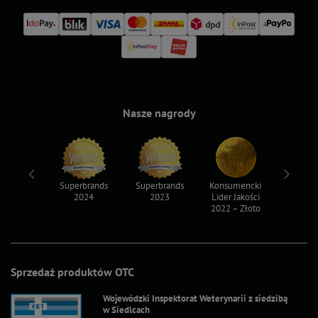
Nasze nagrody
ksy 2022
Superbrands
Superbrands
Konsumencki
Konsum
2024
2023
Lider Jakości
Lider Ja
2022 – Złoto
2022 – S
Sprzedaż produktów OTC
Wojewódzki Inspektorat Weterynarii z siedzibą
w Siedlcach