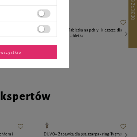
a do nauki
Elanco AdTab Tabletka na pchły i kleszcze dla
zewnątrz 60 x
psa 11 - 22 kg 1 tabletka
48,99 zł
wszystkie
ekspertów
chłom i
DUVO+ Zabawka dla psa szarpak ring Tygrys