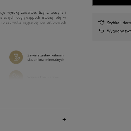
je wysoką zawartość lizyny, leucyny i
neralnych odgrywających istotną rolę w
ci przeciwutleniające płynów ustrojowych
Szybka i dar
Wygodny zwr
Zawiera zestaw witamin i
składników mineralnych
Wspiera kości i stawy