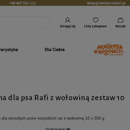
+48 607 551 111
sklep@dolina-noteci.pl
Zaloguj się
Listy zakupowe
Koszyk
arystyka
Dla Ciebie
a dla psa Rafi z wołowiną zestaw 10
dla dorosłych psów wszystkich ras z wołowiną 10 x 300 g
Opakowanie
(4)