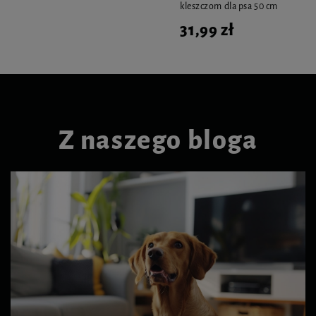
kleszczom dla psa 50 cm
31,99 zł
Z naszego bloga