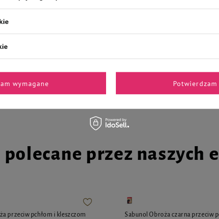
kie
kie
la psa Piper Animals z kaczką i
Trixie podkłady dla psa szczeniak
w 10 x 150 g
załatwiania się w kuwecie lub na 
90 cm
20,99 zł
zam wymagane
Potwierdzam 
22,13 zł / kg
i polecane przez naszych 
ża przeciw pchłom i kleszczom
Sabunol Obroża czarna przeciw p