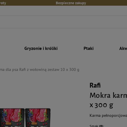
roty
Bezpieczne zakupy
Gryzonie i króliki
Ptaki
Akw
ma dla psa Rafi z wołowiną zestaw 10 x 300 g
Rafi
Mokra karm
x 300 g
Karma pełnoporcjowa 
Smak
(8)