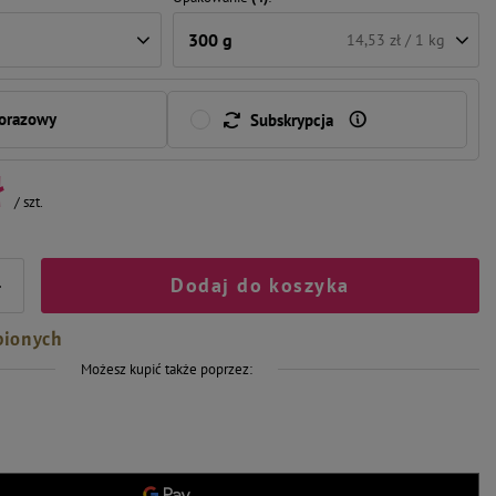
300 g
14,53 zł / 1 kg
norazowy
Subskrypcja
ł
/
szt.
Dodaj do koszyka
+
bionych
Możesz kupić także poprzez: