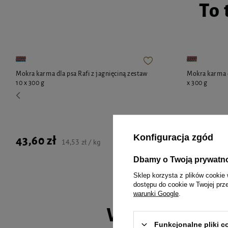
To 
Mokra karma dla psa Rafi z jagnięciną zestaw
Mokra karma d
10 x 300 g
x 300 g
Konfiguracja zgód
43,60 zł
43,60 zł
14,53 zł / kg
Dbamy o Twoją prywatn
Sklep korzysta z plików cookie 
dostępu do cookie w Twojej prz
warunki Google
.
Wybrane spec
Funkcjonalne pliki 