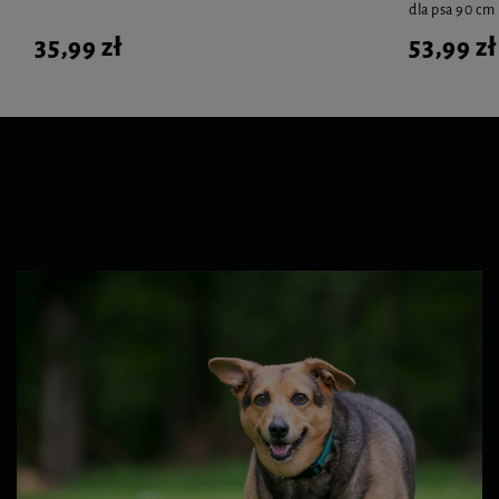
dla psa 90 cm
35,99 zł
53,99 zł