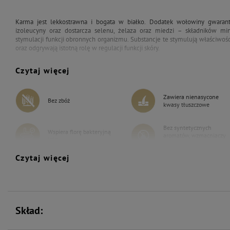
Karma jest lekkostrawna i bogata w białko. Dodatek wołowiny gwarantu
izoleucyny oraz dostarcza selenu, żelaza oraz miedzi – składników mi
stymulacji funkcji obronnych organizmu. Substancje te stymulują właściwoś
oraz odgrywają istotną rolę w regulacji funkcji skóry.
Czytaj więcej
Zawiera nienasycone
Bez zbóż
kwasy tłuszczowe
Bez syntetycznych
Wspiera florę bakteryjną
aromatów, wzmacniaczy
jelit
smaku i barwników
Czytaj więcej
Wspiera odporność
Skład: