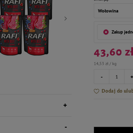
Wołowina
Zakup jed
43,60 z
14,53 zł / kg
-
Dodaj do ulu