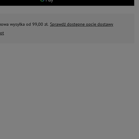
mowa wysyłka od 99,00 zł.
Sprawdź dostępne opcje dostawy
ot