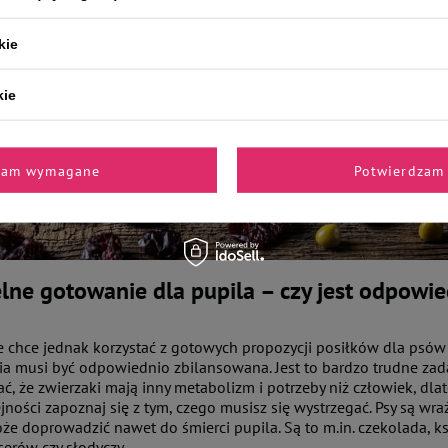
kie
kie
zam wymagane
Potwierdzam 
ne gotowanie dla pupila – czy jest odpowie
e chce jednak korzystać z gotowych propozycji posiłków dla psów 
cia musi być odpowiednio zbilansowana. Jest to bardzo trudne zad
ć, że zwierzaki mają inny metabolizm i potrzeby niż człowiek, dlat
jności zapoznaj się z tym, czego musisz się wystrzegać. Psy są wra
e doprowadzić nawet do śmierci pupila. Są to m.in. czekolada, ks
serów czy słodyczy.