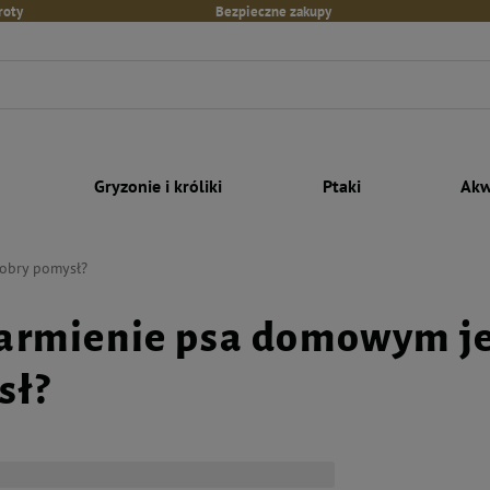
roty
Bezpieczne zakupy
Gryzonie i króliki
Ptaki
Akw
obry pomysł?
karmienie psa domowym je
sł?