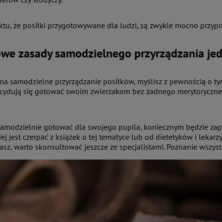
aktu, że posiłki przygotowywane dla ludzi, są zwykle mocno przyp
we zasady samodzielnego przyrządzania jed
 na samodzielne przyrządzanie posiłków, myślisz z pewnością o ty
ecydują się gotować swoim zwierzakom bez żadnego merytoryczne
 samodzielnie gotować dla swojego pupila, koniecznym będzie za
ej jest czerpać z książek o tej tematyce lub od dietetyków i lekar
tasz, warto skonsultować jeszcze ze specjalistami. Poznanie wszys