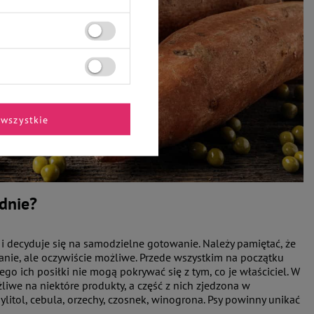
wszystkie
dnie?
i decyduje się na samodzielne gotowanie. Należy pamiętać, że
anie, ale oczywiście możliwe. Przede wszystkim na początku
ego ich posiłki nie mogą pokrywać się z tym, co je właściciel. W
żliwe na niektóre produkty, a część z nich zjedzona w
ylitol, cebula, orzechy, czosnek, winogrona. Psy powinny unikać