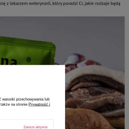
ę z lekarzem weterynarii, który poradzi Ci, jakie rodzaje będą
ć warunki przechowywania lub
 także na stronie
Prywatność i
Zawsze aktywne