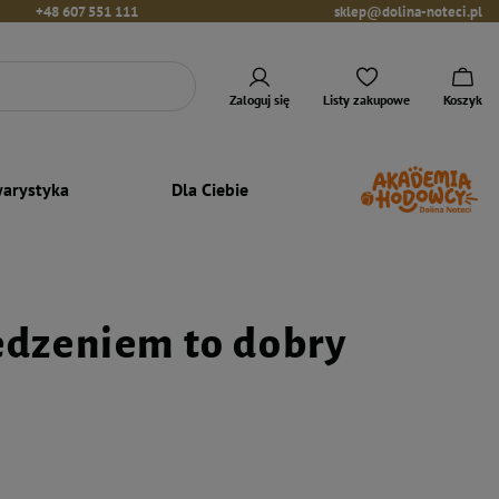
+48 607 551 111
sklep@dolina-noteci.pl
Zaloguj się
Listy zakupowe
Koszyk
arystyka
Dla Ciebie
dzeniem to dobry