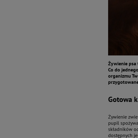
Żywienie psa t
Co do jednego
organizmu Two
przygotowane 
Gotowa k
Żywienie zwie
pupil spożywa
składników od
dostępnych je