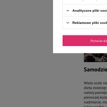
Analityczne pliki coo
Reklamowe pliki coo
Potwierd
Samodziel
Wiele osób ni
dieta zwierzę
należy pamięta
pierwszej kole
nadmiarze, moż
także wędlin, 