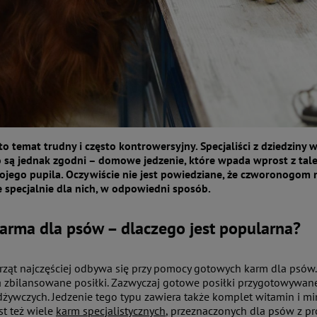
o temat trudny i często kontrowersyjny. Specjaliści z dziedziny we
 są jednak zgodni – domowe jedzenie, które wpada wprost z taler
jego pupila. Oczywiście nie jest powiedziane, że czworonogom 
specjalnie dla nich, w odpowiedni sposób.
arma dla psów – dlaczego jest popularna?
rząt najczęściej odbywa się przy pomocy gotowych karm dla psów.
 zbilansowane posiłki. Zazwyczaj gotowe posiłki przygotowywane
żywczych. Jedzenie tego typu zawiera także komplet witamin i m
st też wiele
karm specjalistycznych
, przeznaczonych dla psów z pr