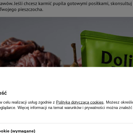
awów. Jeśli chcesz karmić pupila gotowymi posiłkami, skonsultuj si
 Twojego pieszczocha.
ość
w celu realizacji usług zgodnie z
Polityką dotyczącą cookies
. Możesz określi
eglądarce. Więcej informacji na temat warunków i prywatności można znaleźć
cookie (wymagane)