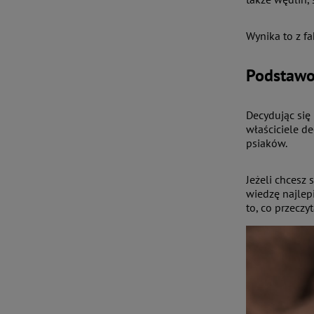
Wynika to z f
Podstawo
Decydując się
właściciele d
psiaków.
Jeżeli chcesz
wiedzę najlepi
to, co przeczy