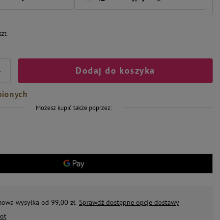
szt.
Dodaj do koszyka
+
bionych
Możesz kupić także poprzez:
mowa wysyłka od 99,00 zł.
Sprawdź dostępne opcje dostawy
ot