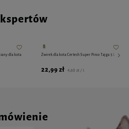
ekspertów
iany dla kota
Żwirek dla kota Certech Super Pinio Tajga 5 L
22,99 zł
4,60 zł / l
amówienie