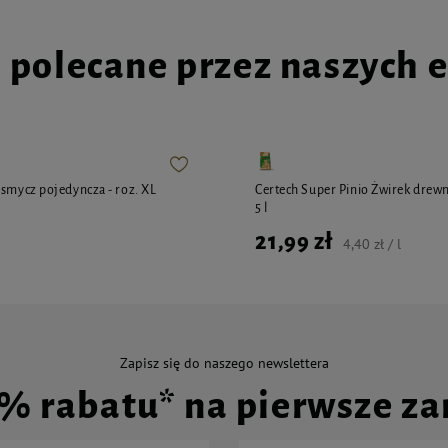
i polecane przez naszych 
 smycz pojedyncza - roz. XL
Certech Super Pinio Żwirek drewn
5 l
21,99 zł
4,40 zł / l
Zapisz się do naszego newslettera
0% rabatu* na pierwsze z