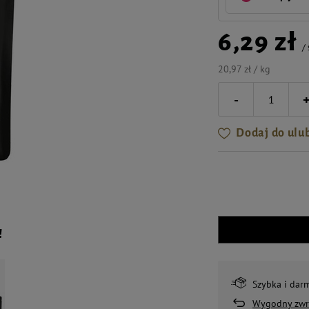
6,29 zł
/
20,97 zł / kg
-
Dodaj do ulu
!
Szybka i dar
Wygodny zwr