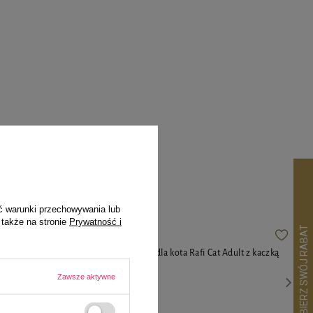
pila
ć warunki przechowywania lub
 także na stronie
Prywatność i
lt z
Mokra karma dla kota Rafi Cat Adult z kaczką
400 g
Zawsze aktywne