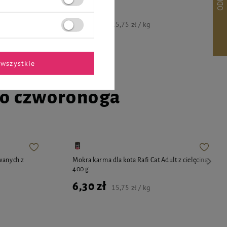
6,30 zł
15,75 zł / kg
wszystkie
go czworonoga
wanych z
Mokra karma dla kota Rafi Cat Adult z cielęciną
400 g
6,30 zł
15,75 zł / kg