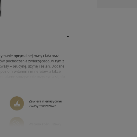
rzymanie optymalnej masy ciała oraz
któw pochodzenia zwierzęcego, w tym z
kwasy – leucynę, lizynę i selen. Dodane
y poziom witamin i minerałów, a także
 regularne spożywanie przyczynia się do
awarta w karmie tauryna, aminokwas
gwarantuje właściwe trawienie
 spraw żywienia zwierząt i nie zawiera
 wyjątkowo apetyczny i pozwala na
Zawiera nienasycone
kwasy tłuszczowe
Wspiera kości i stawy