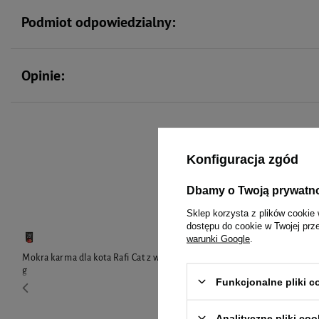
Podmiot odpowiedzialny:
Opinie:
Konfiguracja zgód
To 
Dbamy o Twoją prywatn
Sklep korzysta z plików cookie 
dostępu do cookie w Twojej prz
warunki Google
.
Mokra karma dla kota Rafi Cat z wołowiną 300
Mokra karma d
g
400 g
Funkcjonalne pliki 
Analityczne pliki coo