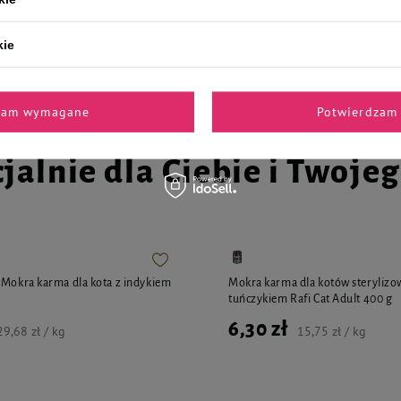
6,30 zł
15,75 zł / kg
15,75 zł / kg
kie
zam wymagane
Potwierdzam 
jalnie dla Ciebie i Twoje
 Mokra karma dla kota z indykiem
Mokra karma dla kotów sterylizo
tuńczykiem Rafi Cat Adult 400 g
6,30 zł
29,68 zł / kg
15,75 zł / kg