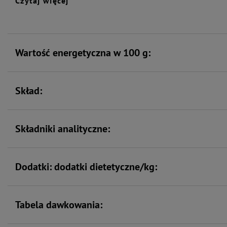
Czytaj więcej
Zawiera zestaw witamin i
składników mineralnych
Wartość energetyczna w 100 g:
Skład:
Składniki analityczne:
Dodatki: dodatki dietetyczne/kg:
Tabela dawkowania: