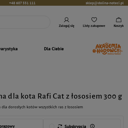
+48 607 551 111
sklep@dolina-noteci.pl
Zaloguj się
Listy zakupowe
Koszyk
arystyka
Dla Ciebie
a dla kota Rafi Cat z łososiem 300 g
dla dorosłych kotów wszystkich ras z łososiem
norazowy
Subskrypcja