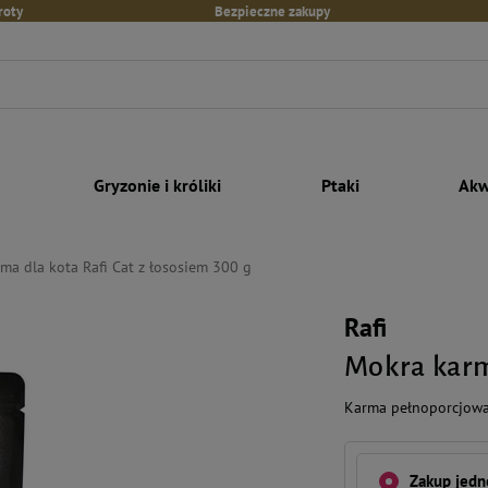
roty
Bezpieczne zakupy
Gryzonie i króliki
Ptaki
Akw
ma dla kota Rafi Cat z łososiem 300 g
Rafi
Mokra karm
Karma pełnoporcjowa 
Zakup jed