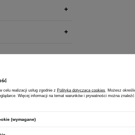
także ucieszy Twojego pu
ość
w celu realizacji usług zgodnie z
Polityką dotyczącą cookies
. Możesz określi
eglądarce. Więcej informacji na temat warunków i prywatności można znaleźć
la kota Rafi Cat Adult z indykiem
Mokra karma dla kota Rafi Cat Adu
kurczakiem 400 g
cookie (wymagane)
kie