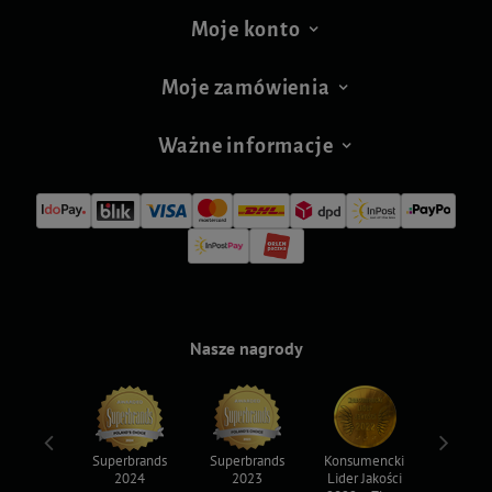
Moje konto
Moje zamówienia
Ważne informacje
Nasze nagrody
ksy 2022
Superbrands
Superbrands
Konsumencki
Konsum
2024
2023
Lider Jakości
Lider Ja