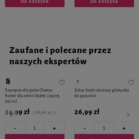
Do koszyka
Do koszyka
Zaufane i polecane przez
naszych ekspertów
Szampon dla psów Champ-
Zolux Anah obcinacz gilotynka
Richer dla sierści białej i jasnej
do pazurów
250 ml
34,99 zł
26,99 zł
139,96 zł / l
-
-
+
+