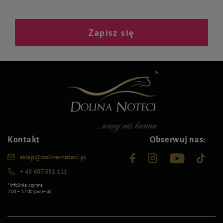
Zapisz się
Kontakt
Obserwuj nas:
sklep@dolina-noteci.pl
+ 48 607 551 111
*Infolinia czynna
7:00 – 17:00 (pon–pt)