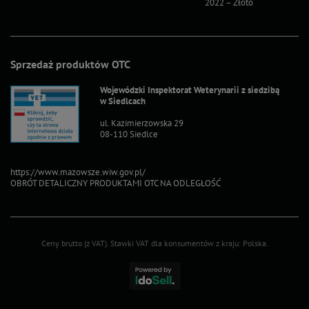
2022 – Złoto
2022 – S
Sprzedaż produktów OTC
Wojewódzki Inspektorat Weterynarii z siedzibą
w Siedlcach
ul. Kazimierzowska 29
08-110 Siedlce
https://www.mazowsze.wiw.gov.pl/
OBRÓT DETALICZNY PRODUKTAMI OTC NA ODLEGŁOŚĆ
Ceny brutto (z VAT).
Stawki VAT dla konsumentów z kraju:
Polska
.