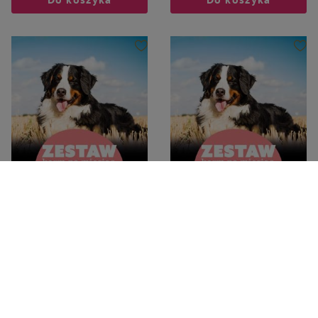
Dolina Noteci Superfood
Dolina Noteci Superfood
Mokra karma dla psa do 20 kg na
Mokra karma dla psa do 20 kg na
30 dni Dolina Noteci Superfood
30 dni Dolina Noteci Superfood 9
40 x 800 g
x 800 g
543,70 zł
123,30 zł
16,99 zł / kg
17,13 zł / kg
-
-
+
+