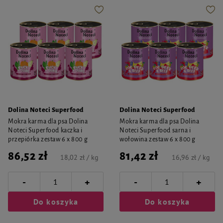
Dolina Noteci Superfood
Dolina Noteci Superfood
Mokra karma dla psa Dolina
Mokra karma dla psa Dolina
Noteci Superfood kaczka i
Noteci Superfood sarna i
przepiórka zestaw 6 x 800 g
wołowina zestaw 6 x 800 g
86,52 zł
81,42 zł
18,02 zł / kg
16,96 zł / kg
-
-
+
+
Do koszyka
Do koszyka