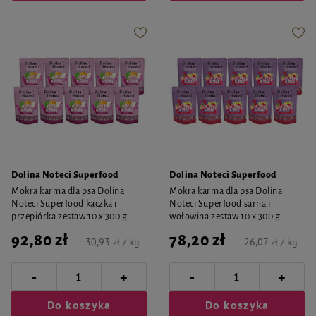
Dolina Noteci Superfood
Dolina Noteci Superfood
Mokra karma dla psa Dolina
Mokra karma dla psa Dolina
Noteci Superfood kaczka i
Noteci Superfood sarna i
przepiórka zestaw 10 x 300 g
wołowina zestaw 10 x 300 g
92,80 zł
78,20 zł
30,93 zł / kg
26,07 zł / kg
-
-
+
+
Do koszyka
Do koszyka