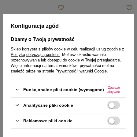
Konfiguracja zgód
Dbamy o Twoją prywatność
Sklep korzysta z plików cookie w celu realizacji usług zgodnie z
Polityką dotyczącą cookies
. Możesz określić warunki
przechowywania lub dostępu do cookie w Twojej przeglądarce.
Więcej informacji na temat warunków i prywatności można
Dolina Noteci Superfood
Dolina Noteci Superfood
znaleźć także na stronie
Prywatność i warunki Google
.
Mokra karma dla psa Dolina
Mokra karma dla psa Dolina
Noteci Superfood Mix 6 x 800 g
Noteci Superfood wołowina i
serca gęsi zestaw 6 x 800 g
Zawsze
Funkcjonalne pliki cookie (wymagane)
aktywne
82,99 zł
81,42 zł
17,29 zł / kg
16,96 zł / kg
Analityczne pliki cookie
-
-
+
+
Reklamowe pliki cookie
Do koszyka
Do koszyka