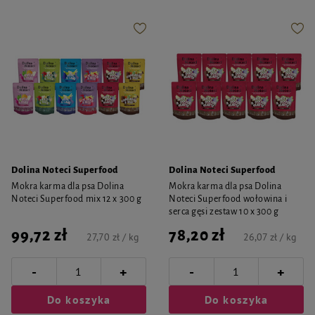
Dolina Noteci Superfood
Dolina Noteci Superfood
Mokra karma dla psa Dolina
Mokra karma dla psa Dolina
Noteci Superfood mix 12 x 300 g
Noteci Superfood wołowina i
serca gęsi zestaw 10 x 300 g
99,72 zł
78,20 zł
27,70 zł / kg
26,07 zł / kg
-
-
+
+
Do koszyka
Do koszyka