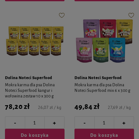
Dolina Noteci Superfood
Dolina Noteci Superfood
Mokra karma dla psa Dolina
Mokra karma dla psa Dolina
Noteci Superfood kangur i
Noteci Superfood mix 6 x 300 g
wołowina zestaw 10 x 300 g
78,20 zł
49,84 zł
26,07 zł / kg
27,69 zł / kg
-
-
+
+
Do koszyka
Do koszyka