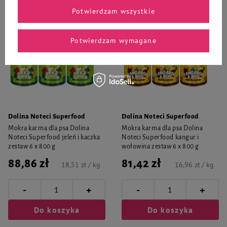
Potwierdzam wszystkie
Potwierdzam wymagane
Dolina Noteci Superfood
Dolina Noteci Superfood
Mokra karma dla psa Dolina
Mokra karma dla psa Dolina
Noteci Superfood jeleń i kaczka
Noteci Superfood kangur i
zestaw 6 x 800 g
wołowina zestaw 6 x 800 g
88,86 zł
81,42 zł
18,51 zł / kg
16,96 zł / kg
-
-
+
+
Do koszyka
Do koszyka